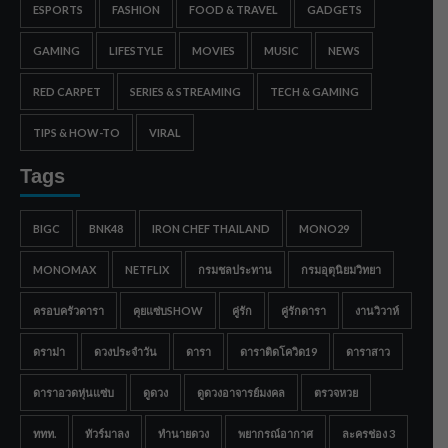
ESPORTS
FASHION
FOOD & TRAVEL
GADGETS
GAMING
LIFESTYLE
MOVIES
MUSIC
NEWS
RED CARPET
SERIES & STREAMING
TECH & GAMING
TIPS & HOW-TO
VIRAL
Tags
BIGC
BNK48
IRON CHEF THAILAND
MONO29
MONOMAX
NETFLIX
กรมชลประทาน
กรมอุตุนิยมวิทยา
ครอบครัวดารา
คุยแซ่บSHOW
คู่รัก
คู่รักดารา
งานวิวาห์
ดราม่า
ดวงประจำวัน
ดารา
ดาราติดโควิด19
ดาราสาว
ดาราอวดหุ่นแซ่บ
ดูดวง
ดูดวงอาจารย์มงคล
ตรวจหวย
ททท.
ทัวร์มาลง
ทำนายดวง
พยากรณ์อากาศ
ละครช่อง 3