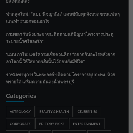
ยังไม่ล้นตลิ่ง
ฟาดลุคใหม่! “แบม พิชญานิน” แดนซ์สับทุกจังหวะ ชวนแฟนๆ
แกะท่า #นอกจอนอกใจ
กรมชลฯ รับฟังประชาชน ติดตามแก้ปัญหาโครงการประตู
ระบายน้ำศรีสองรักฯ
‘แมน การิน’ แชร์ความเชื่อชวนคิด! “อยากกินอะไรหลังจาก
ลาโลกนี้ ให้ใส่บาตรสิ่งนั้นไว้ตอนยังมีชีวิต”
ราชเลขานุการในพระองค์ฯ ติดตามโครงการหุบกะพง–ห้วย
ทรายใต้ เสริมความมั่นคงน้ำเพชรบุรี
Categories
ASTROLOGY
BEAUTY & HEALTH
CELEBRITIES
CORPORATE
EDITOR'S PICKS
ENTERTAINMENT