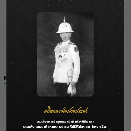
ระบายน้ำศรีสองรักฯ
‘แมน การิน’ แชร์ความเชื่อชวนคิด! “อยากกินอะไรหลังจาก
ลาโลกนี้ ให้ใส่บาตรสิ่งนั้นไว้ตอนยังมีชีวิต”
ราชเลขานุการในพระองค์ฯ ติดตามโครงการหุบกะพง–ห้วย
ทรายใต้ เสริมความมั่นคงน้ำเพชรบุรี
F.HERO จับมือเกิร์ลกรุ๊ปมาเลเซีย DOLLA ส่งซิงเกิลใหม่สุดส
ตรอง “G.O.A.T”
Meta
Log in
Entries feed
Comments feed
WordPress.org