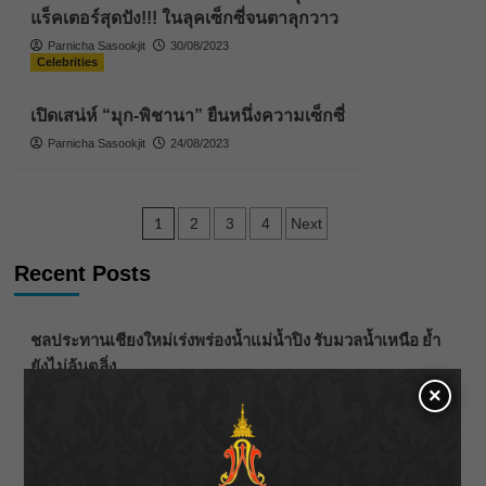
แร็คเตอร์สุดปัง!!! ในลุคเซ็กซี่จนตาลุกวาว
Parnicha Sasookjit
30/08/2023
Celebrities
เปิดเสน่ห์ “มุก-พิชานา” ยืนหนึ่งความเซ็กซี่
Parnicha Sasookjit
24/08/2023
Posts
1
2
3
4
Next
pagination
Recent Posts
ชลประทานเชียงใหม่เร่งพร่องน้ำแม่น้ำปิง รับมวลน้ำเหนือ ย้ำ
ยังไม่ล้นตลิ่ง
×
ฟาดลุคใหม่! “แบม พิชญานิน” แดนซ์สับทุกจังหวะ ชวน
แฟนๆ แกะท่า #นอกจอนอกใจ
กรมชลฯ รับฟังประชาชน ติดตามแก้ปัญหาโครงการประตู