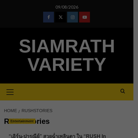
Skip
09/08/2026
to
content
Facebook
Twitter
Instagram
Youtube
SIAMRATH
VARIETY
Primary
Menu
HOME
RUSHSTORIES
RUSHStories
Entertainment
“เอิร์น-ปารณีย์” สวยฉ่ำเพลินตา ใน “RUSH In