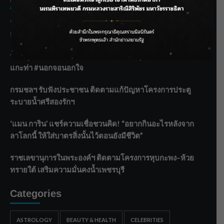
ชลประทานเชียงใหม่เร่งพร่องน้ำแม่น้ำปิง รับมวลน้ำเหนือ ย้ำ
ยังไม่ล้นตลิ่ง
ฟาดลุคใหม่! “แบม พิชญานิน” แดนซ์สับทุกจังหวะ ชวนแฟนๆ
แกะท่า #นอกจอนอกใจ
กรมชลฯ รับฟังประชาชน ติดตามแก้ปัญหาโครงการประตู
ระบายน้ำศรีสองรักฯ
‘แมน การิน’ แชร์ความเชื่อชวนคิด! “อยากกินอะไรหลังจาก
ลาโลกนี้ ให้ใส่บาตรสิ่งนั้นไว้ตอนยังมีชีวิต”
ราชเลขานุการในพระองค์ฯ ติดตามโครงการหุบกะพง–ห้วย
ทรายใต้ เสริมความมั่นคงน้ำเพชรบุรี
Categories
ASTROLOGY
BEAUTY & HEALTH
CELEBRITIES