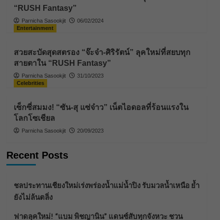
“RUSH Fantasy”
Parnicha Sasookjit
06/02/2024
Entertainment
สวยสะบัดสุดสตรอง “จ๊ะจ๋า-ศิริรัตน์” ลุคใหม่ที่สยบทุก
สายตาใน “RUSH Fantasy”
Parnicha Sasookjit
31/10/2023
Celebrities
เซ็กซี่สมมง! “ซัน-สุ แซ่จ๋าว” เน็ตไอดอลที่ร้อนแรงใน
โลกโซเชียล
Parnicha Sasookjit
20/09/2023
Recent Posts
ชลประทานเชียงใหม่เร่งพร่องน้ำแม่น้ำปิง รับมวลน้ำเหนือ ย้ำ
ยังไม่ล้นตลิ่ง
ฟาดลุคใหม่! “แบม พิชญานิน” แดนซ์สับทุกจังหวะ ชวน