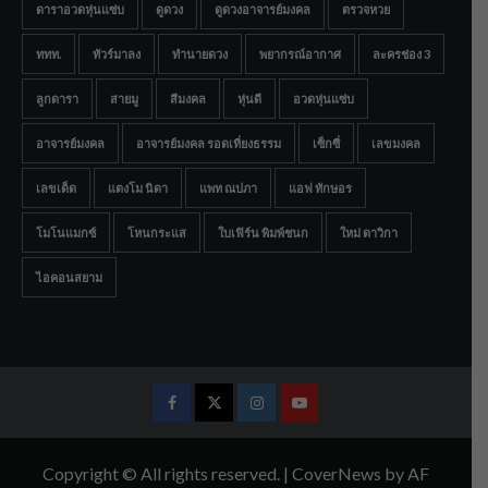
ดาราอวดหุ่นแซ่บ
ดูดวง
ดูดวงอาจารย์มงคล
ตรวจหวย
ททท.
ทัวร์มาลง
ทำนายดวง
พยากรณ์อากาศ
ละครช่อง 3
ลูกดารา
สายมู
สีมงคล
หุ่นดี
อวดหุ่นแซ่บ
อาจารย์มงคล
อาจารย์มงคล รอดเที่ยงธรรม
เซ็กซี่
เลขมงคล
เลขเด็ด
แตงโม นิดา
แพท ณปภา
แอฟ ทักษอร
โมโนแมกซ์
โหนกระแส
ใบเฟิร์น พิมพ์ชนก
ใหม่ ดาวิกา
ไอคอนสยาม
Facebook
Twitter
Instagram
Youtube
Copyright © All rights reserved.
|
CoverNews
by AF