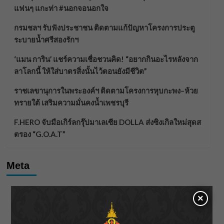
แฟนๆ แกะท่า #นอกจอนอกใจ
กรมชลฯ รับฟังประชาชน ติดตามแก้ปัญหาโครงการประตู
ระบายน้ำศรีสองรักฯ
‘แมน การิน’ แชร์ความเชื่อชวนคิด! “อยากกินอะไรหลังจาก
ลาโลกนี้ ให้ใส่บาตรสิ่งนั้นไว้ตอนยังมีชีวิต”
ราชเลขานุการในพระองค์ฯ ติดตามโครงการหุบกะพง–ห้วย
ทรายใต้ เสริมความมั่นคงน้ำเพชรบุรี
F.HERO จับมือเกิร์ลกรุ๊ปมาเลเซีย DOLLA ส่งซิงเกิลใหม่สุดส
ตรอง “G.O.A.T”
Meta
Log in
×
Entries feed