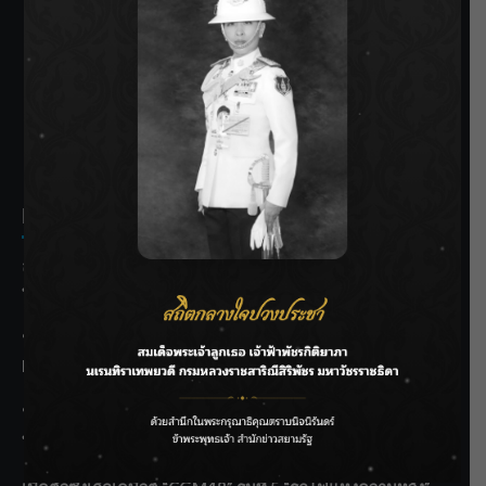
SIAMRATH VARIETY
THE BEST ENTERTAINMENT
Recent Posts
ลุยไม่หยุด!! กรมชลฯ เร่งเคลียร์ผักตบชวา-ติดตั้งเครื่องสูบน้ำ
ทั่วไทย
“BILLKIN” สร้างความภาคภูมิใจ คว้ารางวัลใหญ่ Weibo
Malaysia พร้อมโชว์สุดประทับใจ
“สุริยะ” สั่งกรมชลฯ เฝ้าระวังน้ำ 24 ชม. รับมือฝนสิงหาคม
บริหารเชิงรุกลดเสี่ยงน้ำท่วม