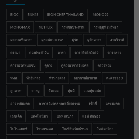
BIGC
BNK48
IRON CHEF THAILAND
MONO29
MONOMAX
NETFLIX
กรมชลประทาน
กรมอุตุนิยมวิทยา
ครอบครัวดารา
คุยแซ่บSHOW
คู่รัก
คู่รักดารา
งานวิวาห์
ดราม่า
ดวงประจำวัน
ดารา
ดาราติดโควิด19
ดาราสาว
ดาราอวดหุ่นแซ่บ
ดูดวง
ดูดวงอาจารย์มงคล
ตรวจหวย
ททท.
ทัวร์มาลง
ทำนายดวง
พยากรณ์อากาศ
ละครช่อง 3
ลูกดารา
สายมู
สีมงคล
หุ่นดี
อวดหุ่นแซ่บ
อาจารย์มงคล
อาจารย์มงคล รอดเที่ยงธรรม
เซ็กซี่
เลขมงคล
เลขเด็ด
แตงโม นิดา
แพท ณปภา
แอฟ ทักษอร
โมโนแมกซ์
โหนกระแส
ใบเฟิร์น พิมพ์ชนก
ใหม่ ดาวิกา