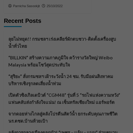
Parnicha Sasookjit
25/10/2022
Recent Posts
ลุยไม่หยุด!! กรมชลฯ เร่งเคลียร์ผักตบชวา-ติดตั้งเครื่องสูบ
น้ำทั่วไทย
“BILLKIN” สร้างความภาคภูมิใจ คว้ารางวัลใหญ่ Weibo
Malaysia พร้อมโชว์สุดประทับใจ
“สุริยะ” สั่งกรมชลฯ เฝ้าระวังน้ำ 24 ชม. รับมือฝนสิงหาคม
บริหารเชิงรุกลดเสี่ยงน้ำท่วม
เปิดตัวซิงเกิลเดบิวต์ “CGM48” รุ่นที่ 5 “รถไฟแห่งความหวัง”
แฟนคลับส่งกำลังใจแน่น! ณ เซ็นทรัลเชียงใหม่ แอร์พอร์ต
จากดอยห่างไกลสู่คลังโปรตีนสัตว์น้ำ ยกระดับคุณภาพชีวิต
นร.ตชด.บ้านห้วยเป้า
อลังการกลางเมืองดอกบัว! “เพชร – แอ้ม – แบม” ร่วมขบวน