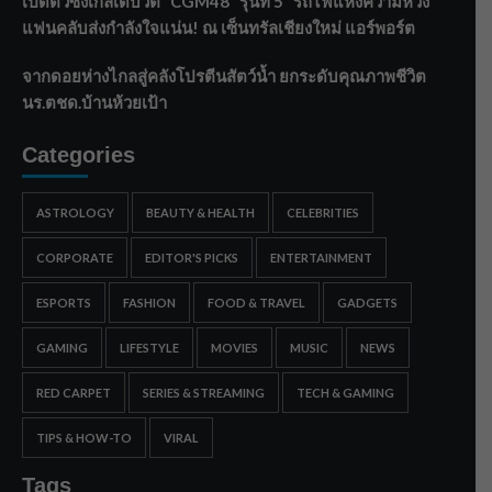
เปิดตัวซิงเกิลเดบิวต์ “CGM48” รุ่นที่ 5 “รถไฟแห่งความหวัง”
แฟนคลับส่งกำลังใจแน่น! ณ เซ็นทรัลเชียงใหม่ แอร์พอร์ต
จากดอยห่างไกลสู่คลังโปรตีนสัตว์น้ำ ยกระดับคุณภาพชีวิต
นร.ตชด.บ้านห้วยเป้า
Categories
ASTROLOGY
BEAUTY & HEALTH
CELEBRITIES
CORPORATE
EDITOR'S PICKS
ENTERTAINMENT
ESPORTS
FASHION
FOOD & TRAVEL
GADGETS
GAMING
LIFESTYLE
MOVIES
MUSIC
NEWS
RED CARPET
SERIES & STREAMING
TECH & GAMING
TIPS & HOW-TO
VIRAL
Tags