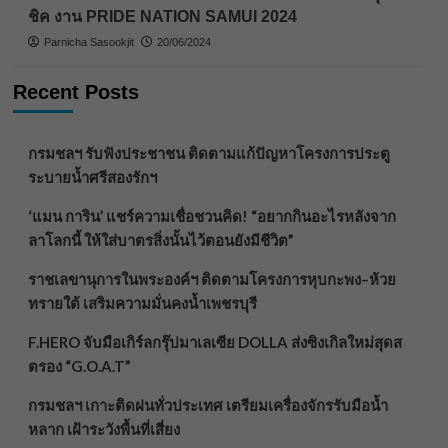
ชิค งาน PRIDE NATION SAMUI 2024
Parnicha Sasookjit
20/06/2024
Recent Posts
กรมชลฯ รับฟังประชาชน ติดตามแก้ปัญหาโครงการประตู
ระบายน้ำศรีสองรักฯ
‘แมน การิน’ แชร์ความเชื่อชวนคิด! “อยากกินอะไรหลังจาก
ลาโลกนี้ ให้ใส่บาตรสิ่งนั้นไว้ตอนยังมีชีวิต”
ราชเลขานุการในพระองค์ฯ ติดตามโครงการหุบกะพง–ห้วย
ทรายใต้ เสริมความมั่นคงน้ำเพชรบุรี
F.HERO จับมือเกิร์ลกรุ๊ปมาเลเซีย DOLLA ส่งซิงเกิลใหม่สุดส
ตรอง “G.O.A.T”
กรมชลฯ เกาะติดฝนทั่วประเทศ เตรียมเครื่องจักรรับมือน้ำ
หลาก เฝ้าระวังพื้นที่เสี่ยง