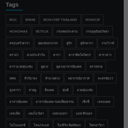
Tags
BIGC
BNK48
IRON CHEF THAILAND
MONO29
MONOMAX
NETFLIX
กรมชลประทาน
กรมอุตุนิยมวิทยา
ครอบครัวดารา
คุยแซ่บSHOW
คู่รัก
คู่รักดารา
งานวิวาห์
ดราม่า
ดวงประจำวัน
ดารา
ดาราติดโควิด19
ดาราสาว
ดาราอวดหุ่นแซ่บ
ดูดวง
ดูดวงอาจารย์มงคล
ตรวจหวย
ททท.
ทัวร์มาลง
ทำนายดวง
พยากรณ์อากาศ
ละครช่อง 3
ลูกดารา
สายมู
สีมงคล
หุ่นดี
อวดหุ่นแซ่บ
อาจารย์มงคล
อาจารย์มงคล รอดเที่ยงธรรม
เซ็กซี่
เลขมงคล
เลขเด็ด
แตงโม นิดา
แพท ณปภา
แอฟ ทักษอร
โมโนแมกซ์
โหนกระแส
ใบเฟิร์น พิมพ์ชนก
ใหม่ ดาวิกา