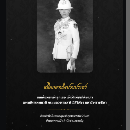
SIAMRATH VARIETY
THE BEST ENTERTAINMENT
Recent Posts
กรมชลฯ รับฟังประชาชน ติดตามแก้ปัญหาโครงการประตู
ระบายน้ำศรีสองรักฯ
‘แมน การิน’ แชร์ความเชื่อชวนคิด! “อยากกินอะไรหลังจาก
ลาโลกนี้ ให้ใส่บาตรสิ่งนั้นไว้ตอนยังมีชีวิต”
ราชเลขานุการในพระองค์ฯ ติดตามโครงการหุบกะพง–ห้วย
ทรายใต้ เสริมความมั่นคงน้ำเพชรบุรี