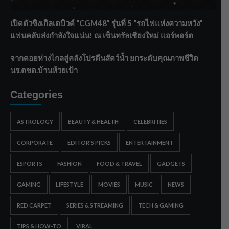
บริหารเชิงรุกลดเสี่ยงน้ำท่วม
เปิดตัวซิงเกิลเดบิวต์ “CGM48” รุ่นที่ 5 “รถไฟแห่งความหวัง”
แฟนคลับส่งกำลังใจแน่น! ณ เซ็นทรัลเชียงใหม่ แอร์พอร์ต
จากดอยห่างไกลสู่คลังโปรตีนสัตว์น้ำ ยกระดับคุณภาพชีวิต
นร.ตชด.บ้านห้วยเป้า
Categories
ASTROLOGY
BEAUTY & HEALTH
CELEBRITIES
CORPORATE
EDITOR'S PICKS
ENTERTAINMENT
ESPORTS
FASHION
FOOD & TRAVEL
GADGETS
GAMING
LIFESTYLE
MOVIES
MUSIC
NEWS
RED CARPET
SERIES & STREAMING
TECH & GAMING
TIPS & HOW-TO
VIRAL