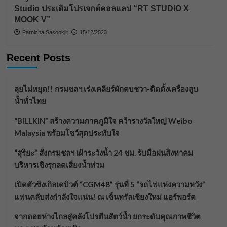
Studio ประเดิมโปรเจกต์คอลแลป “RT STUDIO X
MOOK V”
Parnicha Sasookjit
15/12/2023
Recent Posts
ลุยไม่หยุด!! กรมชลฯ เร่งเคลียร์ผักตบชวา-ติดตั้งเครื่องสูบ
น้ำทั่วไทย
“BILLKIN” สร้างความภาคภูมิใจ คว้ารางวัลใหญ่ Weibo
Malaysia พร้อมโชว์สุดประทับใจ
“สุริยะ” สั่งกรมชลฯ เฝ้าระวังน้ำ 24 ชม. รับมือฝนสิงหาคม
บริหารเชิงรุกลดเสี่ยงน้ำท่วม
เปิดตัวซิงเกิลเดบิวต์ “CGM48” รุ่นที่ 5 “รถไฟแห่งความหวัง”
แฟนคลับส่งกำลังใจแน่น! ณ เซ็นทรัลเชียงใหม่ แอร์พอร์ต
จากดอยห่างไกลสู่คลังโปรตีนสัตว์น้ำ ยกระดับคุณภาพชีวิต