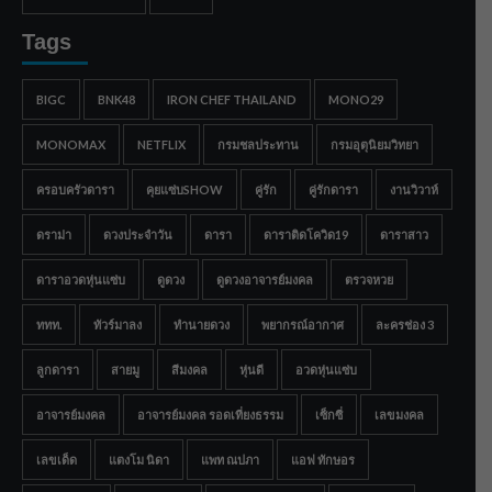
Tags
BIGC
BNK48
IRON CHEF THAILAND
MONO29
MONOMAX
NETFLIX
กรมชลประทาน
กรมอุตุนิยมวิทยา
ครอบครัวดารา
คุยแซ่บSHOW
คู่รัก
คู่รักดารา
งานวิวาห์
ดราม่า
ดวงประจำวัน
ดารา
ดาราติดโควิด19
ดาราสาว
ดาราอวดหุ่นแซ่บ
ดูดวง
ดูดวงอาจารย์มงคล
ตรวจหวย
ททท.
ทัวร์มาลง
ทำนายดวง
พยากรณ์อากาศ
ละครช่อง 3
ลูกดารา
สายมู
สีมงคล
หุ่นดี
อวดหุ่นแซ่บ
อาจารย์มงคล
อาจารย์มงคล รอดเที่ยงธรรม
เซ็กซี่
เลขมงคล
เลขเด็ด
แตงโม นิดา
แพท ณปภา
แอฟ ทักษอร