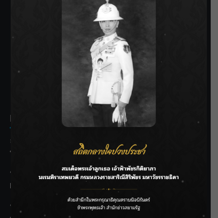
SIAMRATH VARIETY
THE BEST ENTERTAINMENT
Recent Posts
ลุยไม่หยุด!! กรมชลฯ เร่งเคลียร์ผักตบชวา-ติดตั้งเครื่องสูบน้ำ
ทั่วไทย
“BILLKIN” สร้างความภาคภูมิใจ คว้ารางวัลใหญ่ Weibo
Malaysia พร้อมโชว์สุดประทับใจ
“สุริยะ” สั่งกรมชลฯ เฝ้าระวังน้ำ 24 ชม. รับมือฝนสิงหาคม