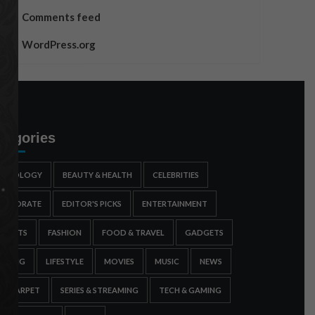
Comments feed
WordPress.org
tegories
STROLOGY
BEAUTY & HEALTH
CELEBRITIES
ORPORATE
EDITOR'S PICKS
ENTERTAINMENT
SPORTS
FASHION
FOOD & TRAVEL
GADGETS
AMING
LIFESTYLE
MOVIES
MUSIC
NEWS
ED CARPET
SERIES & STREAMING
TECH & GAMING