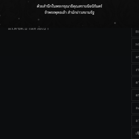
T
แฟนคลับส่งกำลังใจแน่น! ณ เซ็นทรัลเชียงใหม่ แอร์พอร์ต
Ta
จากดอยห่างไกลสู่คลังโปรตีนสัตว์น้ำ ยกระดับคุณภาพชีวิต
นร.ตชด.บ้านห้วยเป้า
B
M
ค
งา
ด
ต
ละ
อว
เซ็