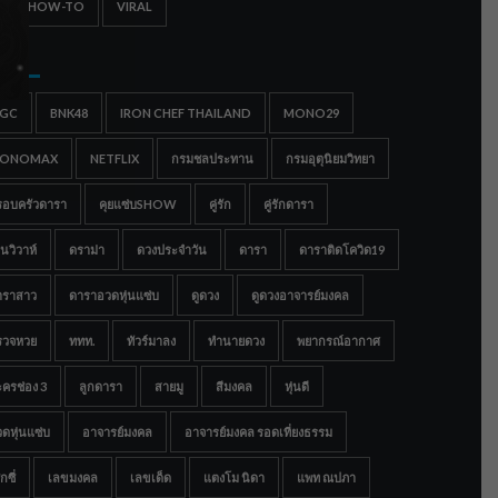
IPS & HOW-TO
VIRAL
gs
IGC
BNK48
IRON CHEF THAILAND
MONO29
ONOMAX
NETFLIX
กรมชลประทาน
กรมอุตุนิยมวิทยา
รอบครัวดารา
คุยแซ่บSHOW
คู่รัก
คู่รักดารา
นวิวาห์
ดราม่า
ดวงประจำวัน
ดารา
ดาราติดโควิด19
าราสาว
ดาราอวดหุ่นแซ่บ
ดูดวง
ดูดวงอาจารย์มงคล
รวจหวย
ททท.
ทัวร์มาลง
ทำนายดวง
พยากรณ์อากาศ
ครช่อง 3
ลูกดารา
สายมู
สีมงคล
หุ่นดี
ดหุ่นแซ่บ
อาจารย์มงคล
อาจารย์มงคล รอดเที่ยงธรรม
กซี่
เลขมงคล
เลขเด็ด
แตงโม นิดา
แพท ณปภา