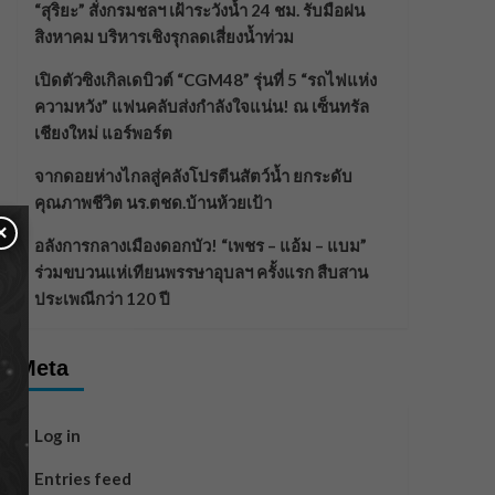
“สุริยะ” สั่งกรมชลฯ เฝ้าระวังน้ำ 24 ชม. รับมือฝน
สิงหาคม บริหารเชิงรุกลดเสี่ยงน้ำท่วม
เปิดตัวซิงเกิลเดบิวต์ “CGM48” รุ่นที่ 5 “รถไฟแห่ง
ความหวัง” แฟนคลับส่งกำลังใจแน่น! ณ เซ็นทรัล
เชียงใหม่ แอร์พอร์ต
จากดอยห่างไกลสู่คลังโปรตีนสัตว์น้ำ ยกระดับ
คุณภาพชีวิต นร.ตชด.บ้านห้วยเป้า
×
อลังการกลางเมืองดอกบัว! “เพชร – แอ้ม – แบม”
ร่วมขบวนแห่เทียนพรรษาอุบลฯ ครั้งแรก สืบสาน
ประเพณีกว่า 120 ปี
Meta
Log in
Entries feed