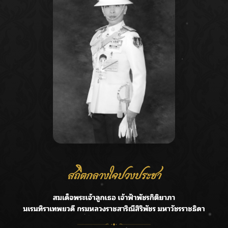
Recent Posts
Ca
ลุยไม่หยุด!! กรมชลฯ เร่งเคลียร์ผักตบชวา-ติดตั้งเครื่องสูบน้ำ
A
ทั่วไทย
C
“BILLKIN” สร้างความภาคภูมิใจ คว้ารางวัลใหญ่ Weibo
E
Malaysia พร้อมโชว์สุดประทับใจ
G
“สุริยะ” สั่งกรมชลฯ เฝ้าระวังน้ำ 24 ชม. รับมือฝนสิงหาคม
บริหารเชิงรุกลดเสี่ยงน้ำท่วม
R
เปิดตัวซิงเกิลเดบิวต์ “CGM48” รุ่นที่ 5 “รถไฟแห่งความหวัง”