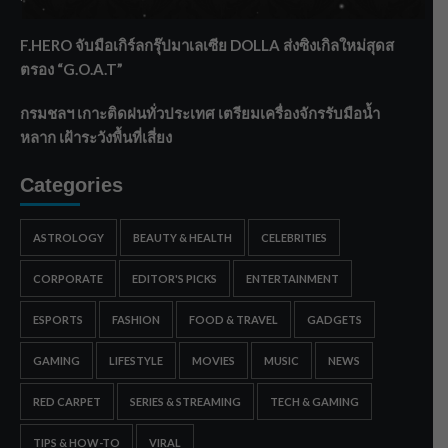
ทรายใต้ เสริมความมั่นคงน้ำเพชรบุรี
F.HERO จับมือเกิร์ลกรุ๊ปมาเลเซีย DOLLA ส่งซิงเกิลใหม่สุดส
ตรอง “G.O.A.T”
กรมชลฯ เกาะติดฝนทั่วประเทศ เตรียมเครื่องจักรรับมือน้ำ
หลาก เฝ้าระวังพื้นที่เสี่ยง
Categories
ASTROLOGY
BEAUTY & HEALTH
CELEBRITIES
CORPORATE
EDITOR'S PICKS
ENTERTAINMENT
ESPORTS
FASHION
FOOD & TRAVEL
GADGETS
GAMING
LIFESTYLE
MOVIES
MUSIC
NEWS
RED CARPET
SERIES & STREAMING
TECH & GAMING
TIPS & HOW-TO
VIRAL