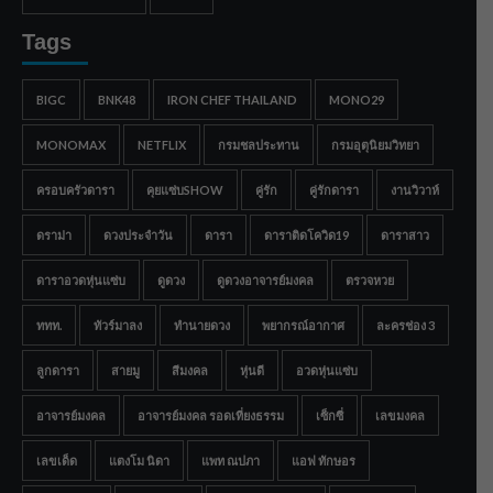
Tags
BIGC
BNK48
IRON CHEF THAILAND
MONO29
MONOMAX
NETFLIX
กรมชลประทาน
กรมอุตุนิยมวิทยา
ครอบครัวดารา
คุยแซ่บSHOW
คู่รัก
คู่รักดารา
งานวิวาห์
ดราม่า
ดวงประจำวัน
ดารา
ดาราติดโควิด19
ดาราสาว
ดาราอวดหุ่นแซ่บ
ดูดวง
ดูดวงอาจารย์มงคล
ตรวจหวย
ททท.
ทัวร์มาลง
ทำนายดวง
พยากรณ์อากาศ
ละครช่อง 3
ลูกดารา
สายมู
สีมงคล
หุ่นดี
อวดหุ่นแซ่บ
อาจารย์มงคล
อาจารย์มงคล รอดเที่ยงธรรม
เซ็กซี่
เลขมงคล
เลขเด็ด
แตงโม นิดา
แพท ณปภา
แอฟ ทักษอร