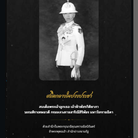
SIAMRATH VARIETY
THE BEST ENTERTAINMENT
Recent Posts
กรมชลฯ รับฟังประชาชน ติดตามแก้ปัญหาโครงการประตู
ระบายน้ำศรีสองรักฯ
‘แมน การิน’ แชร์ความเชื่อชวนคิด! “อยากกินอะไรหลังจาก
ลาโลกนี้ ให้ใส่บาตรสิ่งนั้นไว้ตอนยังมีชีวิต”
ราชเลขานุการในพระองค์ฯ ติดตามโครงการหุบกะพง–ห้วย