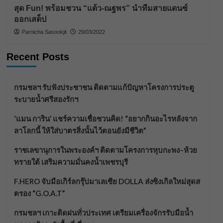
สุด Fun! พร้อมชวน “แต้ว-ณฐพร” นำทีมสายแดนซ์
ออกเสต็ป
Parnicha Sasookjit
29/03/2022
Recent Posts
กรมชลฯ รับฟังประชาชน ติดตามแก้ปัญหาโครงการประตู
ระบายน้ำศรีสองรักฯ
‘แมน การิน’ แชร์ความเชื่อชวนคิด! “อยากกินอะไรหลังจาก
ลาโลกนี้ ให้ใส่บาตรสิ่งนั้นไว้ตอนยังมีชีวิต”
ราชเลขานุการในพระองค์ฯ ติดตามโครงการหุบกะพง–ห้วย
ทรายใต้ เสริมความมั่นคงน้ำเพชรบุรี
F.HERO จับมือเกิร์ลกรุ๊ปมาเลเซีย DOLLA ส่งซิงเกิลใหม่สุดส
ตรอง “G.O.A.T”
กรมชลฯ เกาะติดฝนทั่วประเทศ เตรียมเครื่องจักรรับมือน้ำ