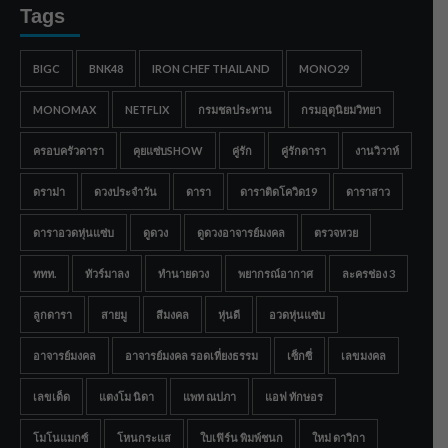
Tags
BIGC
BNK48
IRON CHEF THAILAND
MONO29
MONOMAX
NETFLIX
กรมชลประทาน
กรมอุตุนิยมวิทยา
ครอบครัวดารา
คุยแซ่บSHOW
คู่รัก
คู่รักดารา
งานวิวาห์
ดราม่า
ดวงประจำวัน
ดารา
ดาราติดโควิด19
ดาราสาว
ดาราอวดหุ่นแซ่บ
ดูดวง
ดูดวงอาจารย์มงคล
ตรวจหวย
ททท.
ทัวร์มาลง
ทำนายดวง
พยากรณ์อากาศ
ละครช่อง 3
ลูกดารา
สายมู
สีมงคล
หุ่นดี
อวดหุ่นแซ่บ
อาจารย์มงคล
อาจารย์มงคล รอดเที่ยงธรรม
เซ็กซี่
เลขมงคล
เลขเด็ด
แตงโม นิดา
แพท ณปภา
แอฟ ทักษอร
โมโนแมกซ์
โหนกระแส
ใบเฟิร์น พิมพ์ชนก
ใหม่ ดาวิกา