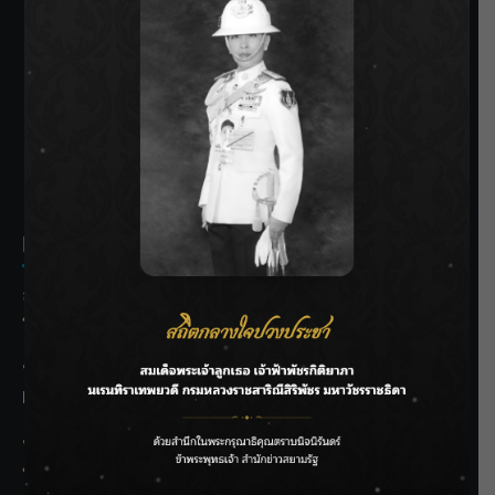
SIAMRATH VARIETY
THE BEST ENTERTAINMENT
Recent Posts
ลุยไม่หยุด!! กรมชลฯ เร่งเคลียร์ผักตบชวา-ติดตั้งเครื่องสูบน้ำ
ทั่วไทย
“BILLKIN” สร้างความภาคภูมิใจ คว้ารางวัลใหญ่ Weibo
Malaysia พร้อมโชว์สุดประทับใจ
“สุริยะ” สั่งกรมชลฯ เฝ้าระวังน้ำ 24 ชม. รับมือฝนสิงหาคม
บริหารเชิงรุกลดเสี่ยงน้ำท่วม