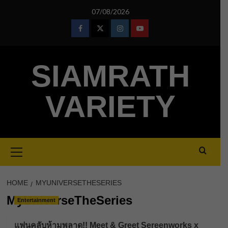
Skip
07/08/2026
to
content
Facebook
Twitter
Instagram
Youtube
SIAMRATH
VARIETY
Primary
Menu
HOME
MYUNIVERSETHESERIES
MyUniverseTheSeries
Entertainment
แฟนคลับห้ามพลาด!! Meet & Greet Sereenworks x