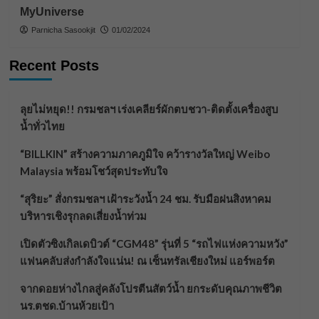
MyUniverse
Parnicha Sasookjit
01/02/2024
Recent Posts
ลุยไม่หยุด!! กรมชลฯ เร่งเคลียร์ผักตบชวา-ติดตั้งเครื่องสูบ
น้ำทั่วไทย
“BILLKIN” สร้างความภาคภูมิใจ คว้ารางวัลใหญ่ Weibo
Malaysia พร้อมโชว์สุดประทับใจ
“สุริยะ” สั่งกรมชลฯ เฝ้าระวังน้ำ 24 ชม. รับมือฝนสิงหาคม
บริหารเชิงรุกลดเสี่ยงน้ำท่วม
เปิดตัวซิงเกิลเดบิวต์ “CGM48” รุ่นที่ 5 “รถไฟแห่งความหวัง”
แฟนคลับส่งกำลังใจแน่น! ณ เซ็นทรัลเชียงใหม่ แอร์พอร์ต
จากดอยห่างไกลสู่คลังโปรตีนสัตว์น้ำ ยกระดับคุณภาพชีวิต
นร.ตชด.บ้านห้วยเป้า