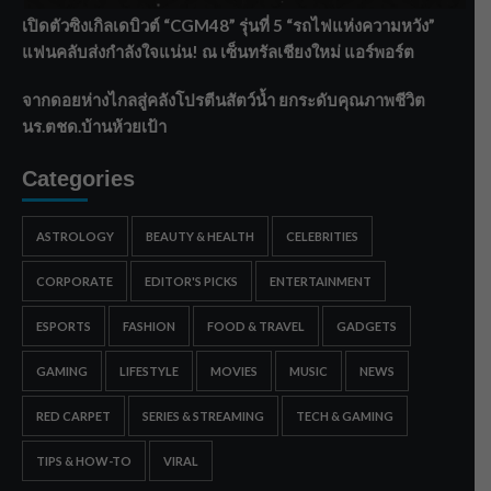
เปิดตัวซิงเกิลเดบิวต์ “CGM48” รุ่นที่ 5 “รถไฟแห่งความหวัง”
แฟนคลับส่งกำลังใจแน่น! ณ เซ็นทรัลเชียงใหม่ แอร์พอร์ต
จากดอยห่างไกลสู่คลังโปรตีนสัตว์น้ำ ยกระดับคุณภาพชีวิต
นร.ตชด.บ้านห้วยเป้า
Categories
ASTROLOGY
BEAUTY & HEALTH
CELEBRITIES
CORPORATE
EDITOR'S PICKS
ENTERTAINMENT
ESPORTS
FASHION
FOOD & TRAVEL
GADGETS
GAMING
LIFESTYLE
MOVIES
MUSIC
NEWS
RED CARPET
SERIES & STREAMING
TECH & GAMING
TIPS & HOW-TO
VIRAL