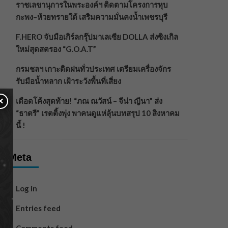
ราชเลขานุการในพระองค์ฯ ติดตามโครงการหุบ
กะพง–ห้วยทรายใต้ เสริมความมั่นคงน้ำเพชรบุรี
F.HERO จับมือเกิร์ลกรุ๊ปมาเลเซีย DOLLA ส่งซิงเกิล
ใหม่สุดสตรอง “G.O.A.T”
กรมชลฯ เกาะติดฝนทั่วประเทศ เตรียมเครื่องจักร
รับมือน้ำหลาก เฝ้าระวังพื้นที่เสี่ยง
×
เดือดโค้งสุดท้าย! “ภณ ณวัสน์ – จีน่า ญีนา” ส่ง
“ธาตรี” เรตติ้งพุ่ง พาคนดูแห่ลุ้นบทสรุป 10 สิงหาคม
นี้ !
Meta
Log in
Entries feed