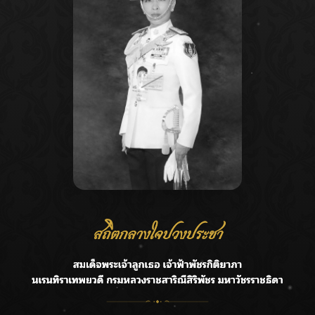
Recent Posts
Ca
กรมชลฯ รับฟังประชาชน ติดตามแก้ปัญหาโครงการประตู
A
ระบายน้ำศรีสองรักฯ
C
‘แมน การิน’ แชร์ความเชื่อชวนคิด! “อยากกินอะไรหลังจาก
E
ลาโลกนี้ ให้ใส่บาตรสิ่งนั้นไว้ตอนยังมีชีวิต”
G
ราชเลขานุการในพระองค์ฯ ติดตามโครงการหุบกะพง–ห้วย
ทรายใต้ เสริมความมั่นคงน้ำเพชรบุรี
R
F.HERO จับมือเกิร์ลกรุ๊ปมาเลเซีย DOLLA ส่งซิงเกิลใหม่สุดส
T
ตรอง “G.O.A.T”