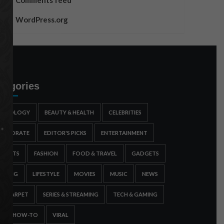
Comments feed
WordPress.org
tegories
STROLOGY
BEAUTY & HEALTH
CELEBRITIES
ORPORATE
EDITOR'S PICKS
ENTERTAINMENT
SPORTS
FASHION
FOOD & TRAVEL
GADGETS
AMING
LIFESTYLE
MOVIES
MUSIC
NEWS
ED CARPET
SERIES & STREAMING
TECH & GAMING
IPS & HOW-TO
VIRAL