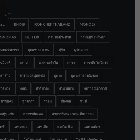
gs
IGC
BNK48
IRON CHEF THAILAND
MONO29
ONOMAX
NETFLIX
กรมชลประทาน
กรมอุตุนิยมวิทยา
รอบครัวดารา
คุยแซ่บSHOW
คู่รัก
คู่รักดารา
นวิวาห์
ดราม่า
ดวงประจำวัน
ดารา
ดาราติดโควิด19
าราสาว
ดาราอวดหุ่นแซ่บ
ดูดวง
ดูดวงอาจารย์มงคล
รวจหวย
ททท.
ทัวร์มาลง
ทำนายดวง
พยากรณ์อากาศ
ครช่อง 3
ลูกดารา
สายมู
สีมงคล
หุ่นดี
ดหุ่นแซ่บ
อาจารย์มงคล
อาจารย์มงคล รอดเที่ยงธรรม
กซี่
เลขมงคล
เลขเด็ด
แตงโม นิดา
แพท ณปภา
อฟ ทักษอร
โมโนแมกซ์
โหนกระแส
ใบเฟิร์น พิมพ์ชนก