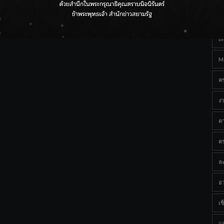
Ta
กรมชลฯ เกาะติดฝนทั่วประเทศ เตรียมเครื่องจักรรับมือน้ำ
หลาก เฝ้าระวังพื้นที่เสี่ยง
B
M
ค
งา
ด
ต
ละ
อว
เซ็
แ