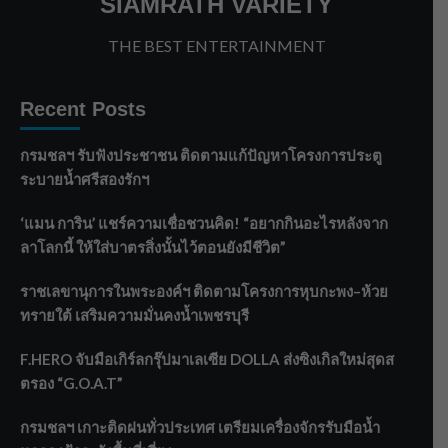
SIAMRATH VARIETY
THE BEST ENTERTAINMENT
Recent Posts
กรมชลฯ รับฟังประชาชน ติดตามแก้ปัญหาโครงการประตู
ระบายน้ำศรีสองรักฯ
‘แมน การิน’ แชร์ความเชื่อชวนคิด! “อยากกินอะไรหลังจาก
ลาโลกนี้ ให้ใส่บาตรสิ่งนั้นไว้ตอนยังมีชีวิต”
ราชเลขานุการในพระองค์ฯ ติดตามโครงการหุบกะพง–ห้วย
ทรายใต้ เสริมความมั่นคงน้ำเพชรบุรี
F.HERO จับมือเกิร์ลกรุ๊ปมาเลเซีย DOLLA ส่งซิงเกิลใหม่สุดส
ตรอง “G.O.A.T”
กรมชลฯ เกาะติดฝนทั่วประเทศ เตรียมเครื่องจักรรับมือน้ำ