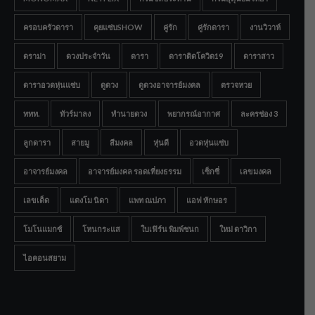
ครอบครัวดารา
คุยแซ่บSHOW
คู่รัก
คู่รักดารา
งานวิวาห์
ดราม่า
ดวงประจำวัน
ดารา
ดาราติดโควิด19
ดาราสาว
ดาราอวดหุ่นแซ่บ
ดูดวง
ดูดวงอาจารย์มงคล
ตรวจหวย
ททท.
ทัวร์มาลง
ทำนายดวง
พยากรณ์อากาศ
ละครช่อง 3
ลูกดารา
สายมู
สีมงคล
หุ่นดี
อวดหุ่นแซ่บ
อาจารย์มงคล
อาจารย์มงคล รอดเที่ยงธรรม
เซ็กซี่
เลขมงคล
เลขเด็ด
แตงโม นิดา
แพท ณปภา
แอฟ ทักษอร
โมโนแมกซ์
โหนกระแส
ใบเฟิร์น พิมพ์ชนก
ใหม่ ดาวิกา
ไอคอนสยาม