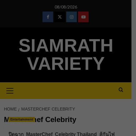
Skip
08/08/2026
to
content
Facebook
Twitter
Instagram
Youtube
SIAMRATH
VARIETY
Primary
Menu
HOME
MASTERCHEF CELEBRITY
MasterChef Celebrity
Entertainment
ปิดฉาก MasterChef Celebrity Thailand สู้กันไฟ