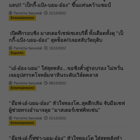
แลบ!! “เป็กกี้-แป้ง-บอม-อ๋อง” ขึ้นแท่นคว้าแชมป์
Parnicha Sasookjit
21/12/2022
Entertainment
เปิดศึกรอบชิง มาสเตอร์เชฟเซเลบริตี้ ทั้งเดือดทั้งดุ “เป็
กกี้-แป้ง-บอม-อ๋อง” สุดช็อค!!เจอสลับวัตถุดิบ
Parnicha Sasookjit
15/12/2022
Esports
“เอ๋-อ๋อง-บอม” ใส่สุดพลัง…ขอชิงตั๋วสู่รอบรอง ไม่หวั่น
เจออุปสรรคโจทย์มหาหินระดับเวิล์ดคลาส
Parnicha Sasookjit
08/12/2022
Entertainment
“อ๊อฟ-เอ๋-บอม-อ๋อง” หัวใจพองโต..สุดฮึกเหิม จับมือเชฟ
ผู้ช่วยทรงอำนาจลุย “มาสเตอร์เชฟคิทเช่น”
Parnicha Sasookjit
01/12/2022
Entertainment
“อ๊อฟ-เอ๋-กิ๊ฟซ่า-บอม-อ๋อง” หัวใจพองโต ใส่สุดพลังทำ