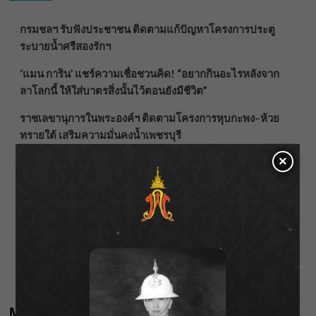
กรมชลฯ รับฟังประชาชน ติดตามแก้ปัญหาโครงการประตู
ระบายน้ำศรีสองรักฯ
‘แมน การิน’ แชร์ความเชื่อชวนคิด! “อยากกินอะไรหลังจาก
ลาโลกนี้ ให้ใส่บาตรสิ่งนั้นไว้ตอนยังมีชีวิต”
ราชเลขานุการในพระองค์ฯ ติดตามโครงการหุบกะพง–ห้วย
ทรายใต้ เสริมความมั่นคงน้ำเพชรบุรี
×
F.HERO จับมือเกิร์ลกรุ๊ปมาเลเซีย DOLLA ส่งซิงเกิลใหม่สุดส
ตรอง “G.O.A.T”
กรมชลฯ เกาะติดฝนทั่วประเทศ เตรียมเครื่องจักรรับมือน้ำ
หลาก เฝ้าระวังพื้นที่เสี่ยง
เดือดโค้งสุดท้าย! “ภณ ณวัสน์ – จีน่า ญีนา” ส่ง “ธาตรี” เรต
ติ้งพุ่ง พาคนดูแห่ลุ้นบทสรุป 10 สิงหาคมนี้ !
Meta