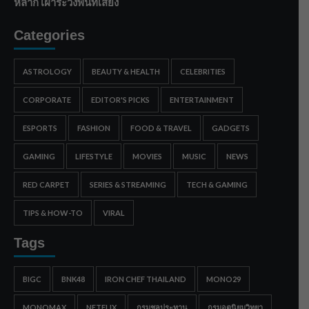
หลาก เฝ้าระวังพื้นที่เสี่ยง
Categories
ASTROLOGY
BEAUTY & HEALTH
CELEBRITIES
CORPORATE
EDITOR'S PICKS
ENTERTAINMENT
ESPORTS
FASHION
FOOD & TRAVEL
GADGETS
GAMING
LIFESTYLE
MOVIES
MUSIC
NEWS
RED CARPET
SERIES & STREAMING
TECH & GAMING
TIPS & HOW-TO
VIRAL
Tags
BIGC
BNK48
IRON CHEF THAILAND
MONO29
MONOMAX
NETFLIX
กรมชลประทาน
กรมอุตุนิยมวิทยา