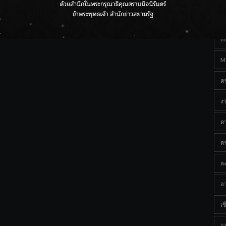
Ta
กรมชลฯ เกาะติดฝนทั่วประเทศ เตรียมเครื่องจักรรับมือน้ำ
หลาก เฝ้าระวังพื้นที่เสี่ยง
B
M
ค
งา
ด
ต
ละ
อว
เซ็
แ