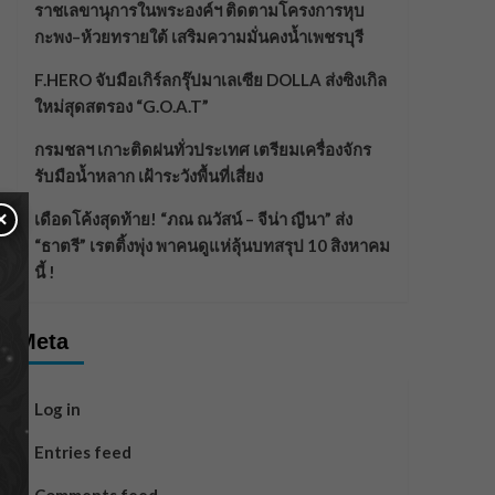
ราชเลขานุการในพระองค์ฯ ติดตามโครงการหุบ
กะพง–ห้วยทรายใต้ เสริมความมั่นคงน้ำเพชรบุรี
F.HERO จับมือเกิร์ลกรุ๊ปมาเลเซีย DOLLA ส่งซิงเกิล
ใหม่สุดสตรอง “G.O.A.T”
กรมชลฯ เกาะติดฝนทั่วประเทศ เตรียมเครื่องจักร
รับมือน้ำหลาก เฝ้าระวังพื้นที่เสี่ยง
×
เดือดโค้งสุดท้าย! “ภณ ณวัสน์ – จีน่า ญีนา” ส่ง
“ธาตรี” เรตติ้งพุ่ง พาคนดูแห่ลุ้นบทสรุป 10 สิงหาคม
นี้ !
Meta
Log in
Entries feed