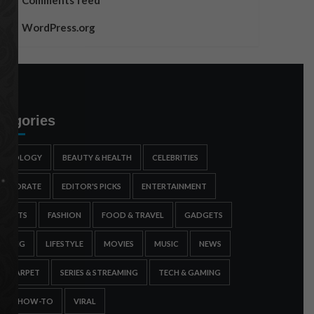
Comments feed
WordPress.org
tegories
STROLOGY
BEAUTY & HEALTH
CELEBRITIES
ORPORATE
EDITOR'S PICKS
ENTERTAINMENT
SPORTS
FASHION
FOOD & TRAVEL
GADGETS
AMING
LIFESTYLE
MOVIES
MUSIC
NEWS
ED CARPET
SERIES & STREAMING
TECH & GAMING
IPS & HOW-TO
VIRAL