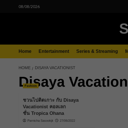
Skip
08/08/2026
to
content
S
Home
Entertainment
Series & Streaming
M
HOME
DISAYA VACATIONIST
Disaya Vacation
Fashion
ชวนไปติดเกาะ กับ Disaya
Vacationist คอลเลก
ชั่น Tropica Ohana
Parnicha Sasookjit
27/06/2022