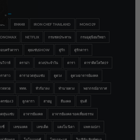
gs
IGC
BNK48
IRON CHEF THAILAND
MONO29
ONOMAX
NETFLIX
กรมชลประทาน
กรมอุตุนิยมวิทยา
รอบครัวดารา
คุยแซ่บSHOW
คู่รัก
คู่รักดารา
นวิวาห์
ดราม่า
ดวงประจำวัน
ดารา
ดาราติดโควิด19
าราสาว
ดาราอวดหุ่นแซ่บ
ดูดวง
ดูดวงอาจารย์มงคล
รวจหวย
ททท.
ทัวร์มาลง
ทำนายดวง
พยากรณ์อากาศ
ครช่อง 3
ลูกดารา
สายมู
สีมงคล
หุ่นดี
ดหุ่นแซ่บ
อาจารย์มงคล
อาจารย์มงคล รอดเที่ยงธรรม
กซี่
เลขมงคล
เลขเด็ด
แตงโม นิดา
แพท ณปภา
อฟ ทักษอร
โมโนแมกซ์
โหนกระแส
ใบเฟิร์น พิมพ์ชนก