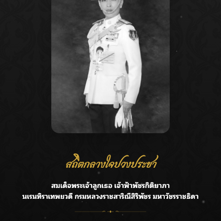
Recent Posts
Ca
กรมชลฯ รับฟังประชาชน ติดตามแก้ปัญหาโครงการประตู
A
ระบายน้ำศรีสองรักฯ
C
‘แมน การิน’ แชร์ความเชื่อชวนคิด! “อยากกินอะไรหลังจาก
E
ลาโลกนี้ ให้ใส่บาตรสิ่งนั้นไว้ตอนยังมีชีวิต”
G
ราชเลขานุการในพระองค์ฯ ติดตามโครงการหุบกะพง–ห้วย
ทรายใต้ เสริมความมั่นคงน้ำเพชรบุรี
R
F.HERO จับมือเกิร์ลกรุ๊ปมาเลเซีย DOLLA ส่งซิงเกิลใหม่สุดส
T
ตรอง “G.O.A.T”