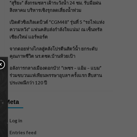
“สุริยะ” สั่งกรมชลฯ เฝ้าระวังน้ำ 24 ชม. รับมือฝน
สิงหาคม บริหารเชิงรุกลดเสี่ยงน้ำท่วม
เปิดตัวซิงเกิลเดบิวต์ “CGM48” รุ่นที่ 5 “รถไฟแห่ง
ความหวัง” แฟนคลับส่งกำลังใจแน่น! ณ เซ็นทรัล
เชียงใหม่ แอร์พอร์ต
จากดอยห่างไกลสู่คลังโปรตีนสัตว์น้ำ ยกระดับ
คุณภาพชีวิต นร.ตชด.บ้านห้วยเป้า
×
อลังการกลางเมืองดอกบัว! “เพชร – แอ้ม – แบม”
ร่วมขบวนแห่เทียนพรรษาอุบลฯ ครั้งแรก สืบสาน
ประเพณีกว่า 120 ปี
Meta
Log in
Entries feed