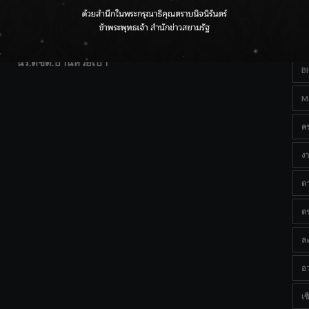
T
แฟนคลับส่งกำลังใจแน่น! ณ เซ็นทรัลเชียงใหม่ แอร์พอร์ต
Ta
จากดอยห่างไกลสู่คลังโปรตีนสัตว์น้ำ ยกระดับคุณภาพชีวิต
นร.ตชด.บ้านห้วยเป้า
B
M
ค
งา
ด
ต
ละ
อว
เซ็