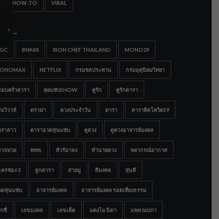
IPS & HOW-TO
VIRAL
gs
IGC
BNK48
IRON CHEF THAILAND
MONO29
ONOMAX
NETFLIX
กรมชลประทาน
กรมอุตุนิยมวิทยา
รอบครัวดารา
คุยแซ่บSHOW
คู่รัก
คู่รักดารา
นวิวาห์
ดราม่า
ดวงประจำวัน
ดารา
ดาราติดโควิด19
าราสาว
ดาราอวดหุ่นแซ่บ
ดูดวง
ดูดวงอาจารย์มงคล
รวจหวย
ททท.
ทัวร์มาลง
ทำนายดวง
พยากรณ์อากาศ
ครช่อง 3
ลูกดารา
สายมู
สีมงคล
หุ่นดี
ดหุ่นแซ่บ
อาจารย์มงคล
อาจารย์มงคล รอดเที่ยงธรรม
กซี่
เลขมงคล
เลขเด็ด
แตงโม นิดา
แพท ณปภา