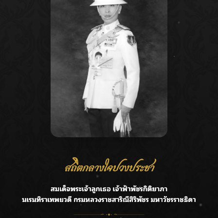
Recent Posts
Ca
ลุยไม่หยุด!! กรมชลฯ เร่งเคลียร์ผักตบชวา-ติดตั้งเครื่องสูบน้ำ
A
ทั่วไทย
C
“BILLKIN” สร้างความภาคภูมิใจ คว้ารางวัลใหญ่ Weibo
E
Malaysia พร้อมโชว์สุดประทับใจ
G
“สุริยะ” สั่งกรมชลฯ เฝ้าระวังน้ำ 24 ชม. รับมือฝนสิงหาคม
บริหารเชิงรุกลดเสี่ยงน้ำท่วม
R
เปิดตัวซิงเกิลเดบิวต์ “CGM48” รุ่นที่ 5 “รถไฟแห่งความหวัง”