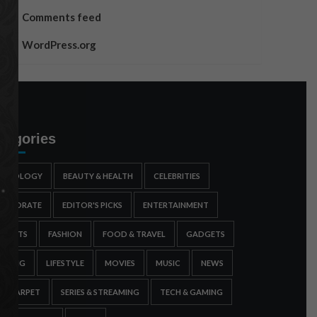
Comments feed
WordPress.org
tegories
STROLOGY
BEAUTY & HEALTH
CELEBRITIES
ORPORATE
EDITOR'S PICKS
ENTERTAINMENT
SPORTS
FASHION
FOOD & TRAVEL
GADGETS
AMING
LIFESTYLE
MOVIES
MUSIC
NEWS
ED CARPET
SERIES & STREAMING
TECH & GAMING