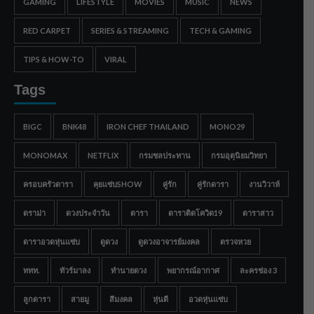
GAMING
LIFESTYLE
MOVIES
MUSIC
NEWS
RED CARPET
SERIES & STREAMING
TECH & GAMING
TIPS & HOW-TO
VIRAL
Tags
BIGC
BNK48
IRON CHEF THAILAND
MONO29
MONOMAX
NETFLIX
กรมชลประทาน
กรมอุตุนิยมวิทยา
ครอบครัวดารา
คุยแซ่บSHOW
คู่รัก
คู่รักดารา
งานวิวาห์
ดราม่า
ดวงประจำวัน
ดารา
ดาราติดโควิด19
ดาราสาว
ดาราอวดหุ่นแซ่บ
ดูดวง
ดูดวงอาจารย์มงคล
ตรวจหวย
ททท.
ทัวร์มาลง
ทำนายดวง
พยากรณ์อากาศ
ละครช่อง 3
ลูกดารา
สายมู
สีมงคล
หุ่นดี
อวดหุ่นแซ่บ