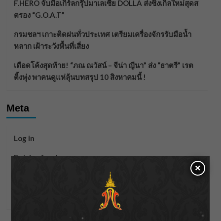
F.HERO จับมือเกิร์ลกรุ๊ปมาเลเซีย DOLLA ส่งซิงเกิลใหม่สุดส
ตรอง “G.O.A.T”
กรมชลฯ เกาะติดฝนทั่วประเทศ เตรียมเครื่องจักรรับมือน้ำ
หลาก เฝ้าระวังพื้นที่เสี่ยง
เดือดโค้งสุดท้าย! “ภณ ณวัสน์ – จีน่า ญีนา” ส่ง “ธาตรี” เรต
ติ้งพุ่ง พาคนดูแห่ลุ้นบทสรุป 10 สิงหาคมนี้ !
Meta
Log in
Entries feed
×
Comments feed
WordPress.org