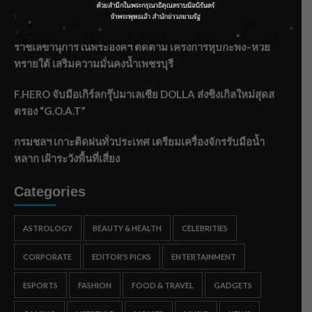
ลาโลกนี้ ให้ใส่บาตรสิ่งนั้นไว้ตอนยังมีชีวิต”
ราชเลขานุการในพระองค์ฯ ติดตามโครงการหุบกะพง–ห้วย
ทรายใต้ เสริมความมั่นคงน้ำเพชรบุรี
F.HERO จับมือเกิร์ลกรุ๊ปมาเลเซีย DOLLA ส่งซิงเกิลใหม่สุดส
ตรอง “G.O.A.T”
กรมชลฯ เกาะติดฝนทั่วประเทศ เตรียมเครื่องจักรรับมือน้ำ
หลาก เฝ้าระวังพื้นที่เสี่ยง
Categories
ASTROLOGY
BEAUTY & HEALTH
CELEBRITIES
CORPORATE
EDITOR'S PICKS
ENTERTAINMENT
ESPORTS
FASHION
FOOD & TRAVEL
GADGETS