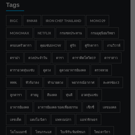
Tags
BIGC
BNK48
IRON CHEF THAILAND
MONO29
MONOMAX
NETFLIX
กรมชลประทาน
กรมอุตุนิยมวิทยา
ครอบครัวดารา
คุยแซ่บSHOW
คู่รัก
คู่รักดารา
งานวิวาห์
ดราม่า
ดวงประจำวัน
ดารา
ดาราติดโควิด19
ดาราสาว
ดาราอวดหุ่นแซ่บ
ดูดวง
ดูดวงอาจารย์มงคล
ตรวจหวย
ททท.
ทัวร์มาลง
ทำนายดวง
พยากรณ์อากาศ
ละครช่อง 3
ลูกดารา
สายมู
สีมงคล
หุ่นดี
อวดหุ่นแซ่บ
อาจารย์มงคล
อาจารย์มงคล รอดเที่ยงธรรม
เซ็กซี่
เลขมงคล
เลขเด็ด
แตงโม นิดา
แพท ณปภา
แอฟ ทักษอร
โมโนแมกซ์
โหนกระแส
ใบเฟิร์น พิมพ์ชนก
ใหม่ ดาวิกา