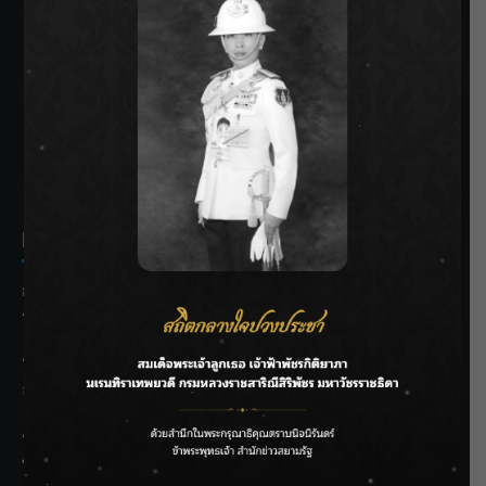
SIAMRATH VARIETY
THE BEST ENTERTAINMENT
Recent Posts
กรมชลฯ รับฟังประชาชน ติดตามแก้ปัญหาโครงการประตู
ระบายน้ำศรีสองรักฯ
‘แมน การิน’ แชร์ความเชื่อชวนคิด! “อยากกินอะไรหลังจาก
ลาโลกนี้ ให้ใส่บาตรสิ่งนั้นไว้ตอนยังมีชีวิต”
ราชเลขานุการในพระองค์ฯ ติดตามโครงการหุบกะพง–ห้วย
ทรายใต้ เสริมความมั่นคงน้ำเพชรบุรี