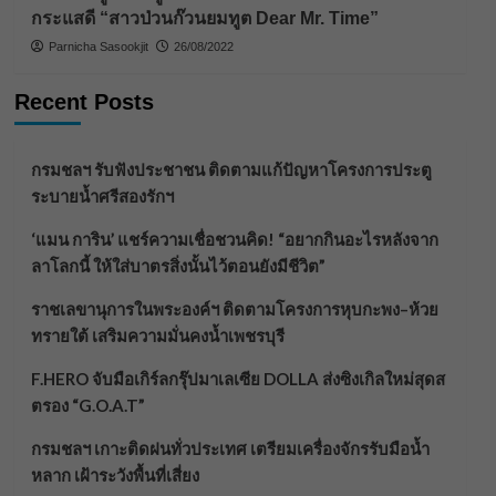
กระแสดี “สาวป่วนก๊วนยมทูต Dear Mr. Time”
Parnicha Sasookjit
26/08/2022
Recent Posts
กรมชลฯ รับฟังประชาชน ติดตามแก้ปัญหาโครงการประตู
ระบายน้ำศรีสองรักฯ
‘แมน การิน’ แชร์ความเชื่อชวนคิด! “อยากกินอะไรหลังจาก
ลาโลกนี้ ให้ใส่บาตรสิ่งนั้นไว้ตอนยังมีชีวิต”
ราชเลขานุการในพระองค์ฯ ติดตามโครงการหุบกะพง–ห้วย
ทรายใต้ เสริมความมั่นคงน้ำเพชรบุรี
F.HERO จับมือเกิร์ลกรุ๊ปมาเลเซีย DOLLA ส่งซิงเกิลใหม่สุดส
ตรอง “G.O.A.T”
กรมชลฯ เกาะติดฝนทั่วประเทศ เตรียมเครื่องจักรรับมือน้ำ
หลาก เฝ้าระวังพื้นที่เสี่ยง