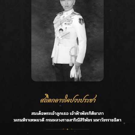
Recent Posts
Ca
กรมชลฯ รับฟังประชาชน ติดตามแก้ปัญหาโครงการประตู
A
ระบายน้ำศรีสองรักฯ
C
‘แมน การิน’ แชร์ความเชื่อชวนคิด! “อยากกินอะไรหลังจาก
E
ลาโลกนี้ ให้ใส่บาตรสิ่งนั้นไว้ตอนยังมีชีวิต”
G
ราชเลขานุการในพระองค์ฯ ติดตามโครงการหุบกะพง–ห้วย
ทรายใต้ เสริมความมั่นคงน้ำเพชรบุรี
R
F.HERO จับมือเกิร์ลกรุ๊ปมาเลเซีย DOLLA ส่งซิงเกิลใหม่สุดส
T
ตรอง “G.O.A.T”