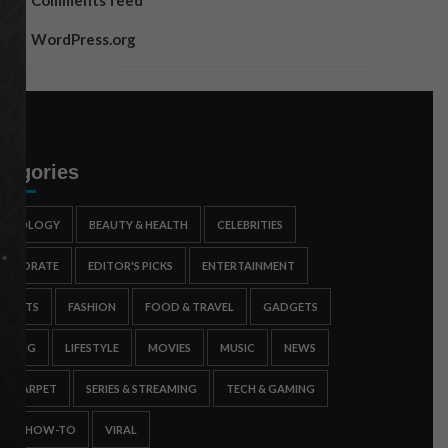
Comments feed
WordPress.org
tegories
STROLOGY
BEAUTY & HEALTH
CELEBRITIES
ORPORATE
EDITOR'S PICKS
ENTERTAINMENT
SPORTS
FASHION
FOOD & TRAVEL
GADGETS
AMING
LIFESTYLE
MOVIES
MUSIC
NEWS
ED CARPET
SERIES & STREAMING
TECH & GAMING
IPS & HOW-TO
VIRAL