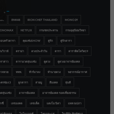
gs
IGC
BNK48
IRON CHEF THAILAND
MONO29
ONOMAX
NETFLIX
กรมชลประทาน
กรมอุตุนิยมวิทยา
รอบครัวดารา
คุยแซ่บSHOW
คู่รัก
คู่รักดารา
นวิวาห์
ดราม่า
ดวงประจำวัน
ดารา
ดาราติดโควิด19
าราสาว
ดาราอวดหุ่นแซ่บ
ดูดวง
ดูดวงอาจารย์มงคล
รวจหวย
ททท.
ทัวร์มาลง
ทำนายดวง
พยากรณ์อากาศ
ครช่อง 3
ลูกดารา
สายมู
สีมงคล
หุ่นดี
ดหุ่นแซ่บ
อาจารย์มงคล
อาจารย์มงคล รอดเที่ยงธรรม
กซี่
เลขมงคล
เลขเด็ด
แตงโม นิดา
แพท ณปภา
อฟ ทักษอร
โมโนแมกซ์
โหนกระแส
ใบเฟิร์น พิมพ์ชนก