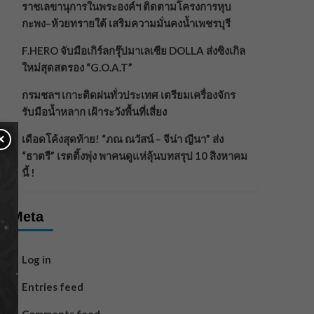
ราชเลขานุการในพระองค์ฯ ติดตามโครงการหุบ
กะพง–ห้วยทรายใต้ เสริมความมั่นคงน้ำเพชรบุรี
F.HERO จับมือเกิร์ลกรุ๊ปมาเลเซีย DOLLA ส่งซิงเกิล
ใหม่สุดสตรอง “G.O.A.T”
กรมชลฯ เกาะติดฝนทั่วประเทศ เตรียมเครื่องจักร
รับมือน้ำหลาก เฝ้าระวังพื้นที่เสี่ยง
×
เดือดโค้งสุดท้าย! “ภณ ณวัสน์ – จีน่า ญีนา” ส่ง
“ธาตรี” เรตติ้งพุ่ง พาคนดูแห่ลุ้นบทสรุป 10 สิงหาคม
นี้ !
Meta
Log in
Entries feed