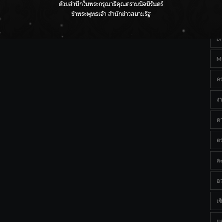
Ta
กรมชลฯ เกาะติดฝนทั่วประเทศ เตรียมเครื่องจักรรับมือน้ำ
หลาก เฝ้าระวังพื้นที่เสี่ยง
B
M
ค
งา
ด
ต
ละ
อว
เซ็
แ