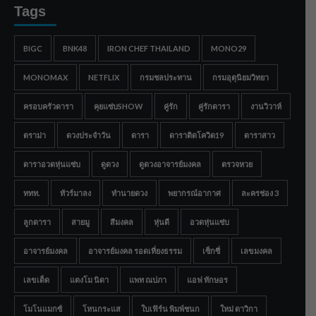
Tags
BIGC
BNK48
IRON CHEF THAILAND
MONO29
MONOMAX
NETFLIX
กรมชลประทาน
กรมอุตุนิยมวิทยา
ครอบครัวดารา
คุยแซ่บSHOW
คู่รัก
คู่รักดารา
งานวิวาห์
ดราม่า
ดวงประจำวัน
ดารา
ดาราติดโควิด19
ดาราสาว
ดาราอวดหุ่นแซ่บ
ดูดวง
ดูดวงอาจารย์มงคล
ตรวจหวย
ททท.
ทัวร์มาลง
ทำนายดวง
พยากรณ์อากาศ
ละครช่อง 3
ลูกดารา
สายมู
สีมงคล
หุ่นดี
อวดหุ่นแซ่บ
อาจารย์มงคล
อาจารย์มงคล รอดเที่ยงธรรม
เซ็กซี่
เลขมงคล
เลขเด็ด
แตงโม นิดา
แพท ณปภา
แอฟ ทักษอร
โมโนแมกซ์
โหนกระแส
ใบเฟิร์น พิมพ์ชนก
ใหม่ ดาวิกา