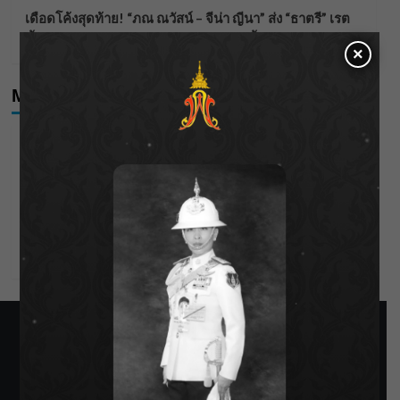
เดือดโค้งสุดท้าย! “ภณ ณวัสน์ – จีน่า ญีนา” ส่ง “ธาตรี” เรต
ติ้งพุ่ง พาคนดูแห่ลุ้นบทสรุป 10 สิงหาคมนี้ !
×
Meta
Log in
Entries feed
Comments feed
WordPress.org