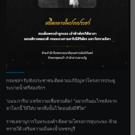
SIAMRATH VARIETY
THE BEST ENTERTAINMENT
Recent Posts
กรมชลฯ รับฟังประชาชน ติดตามแก้ปัญหาโครงการประตู
ระบายน้ำศรีสองรักฯ
‘แมน การิน’ แชร์ความเชื่อชวนคิด! “อยากกินอะไรหลังจาก
ลาโลกนี้ ให้ใส่บาตรสิ่งนั้นไว้ตอนยังมีชีวิต”
ราชเลขานุการในพระองค์ฯ ติดตามโครงการหุบกะพง–ห้วย
ทรายใต้ เสริมความมั่นคงน้ำเพชรบุรี