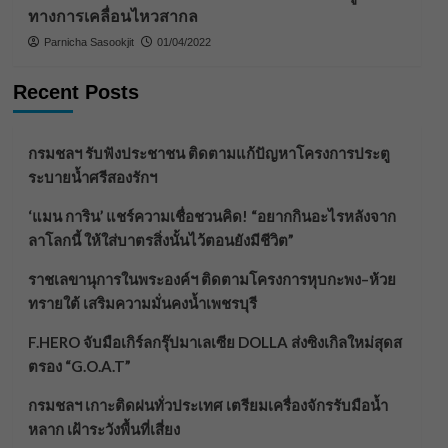
ทางการเคลื่อนไหวสากล
Parnicha Sasookjit
01/04/2022
Recent Posts
กรมชลฯ รับฟังประชาชน ติดตามแก้ปัญหาโครงการประตู
ระบายน้ำศรีสองรักฯ
‘แมน การิน’ แชร์ความเชื่อชวนคิด! “อยากกินอะไรหลังจาก
ลาโลกนี้ ให้ใส่บาตรสิ่งนั้นไว้ตอนยังมีชีวิต”
ราชเลขานุการในพระองค์ฯ ติดตามโครงการหุบกะพง–ห้วย
ทรายใต้ เสริมความมั่นคงน้ำเพชรบุรี
F.HERO จับมือเกิร์ลกรุ๊ปมาเลเซีย DOLLA ส่งซิงเกิลใหม่สุดส
ตรอง “G.O.A.T”
กรมชลฯ เกาะติดฝนทั่วประเทศ เตรียมเครื่องจักรรับมือน้ำ
หลาก เฝ้าระวังพื้นที่เสี่ยง