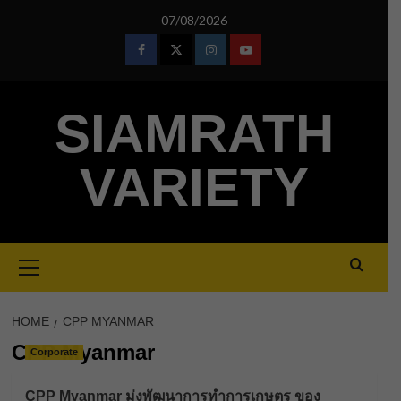
Skip
07/08/2026
to
content
Facebook
Twitter
Instagram
Youtube
SIAMRATH
VARIETY
Primary
Menu
HOME
CPP MYANMAR
CPP Myanmar
Corporate
CPP Myanmar มุ่งพัฒนาการทำการเกษตร ของ