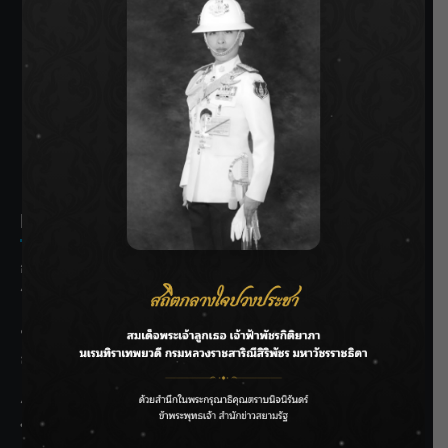
SIAMRATH VARIETY
THE BEST ENTERTAINMENT
Recent Posts
กรมชลฯ รับฟังประชาชน ติดตามแก้ปัญหาโครงการประตู
ระบายน้ำศรีสองรักฯ
‘แมน การิน’ แชร์ความเชื่อชวนคิด! “อยากกินอะไรหลังจาก
ลาโลกนี้ ให้ใส่บาตรสิ่งนั้นไว้ตอนยังมีชีวิต”
ราชเลขานุการในพระองค์ฯ ติดตามโครงการหุบกะพง–ห้วย
ทรายใต้ เสริมความมั่นคงน้ำเพชรบุรี