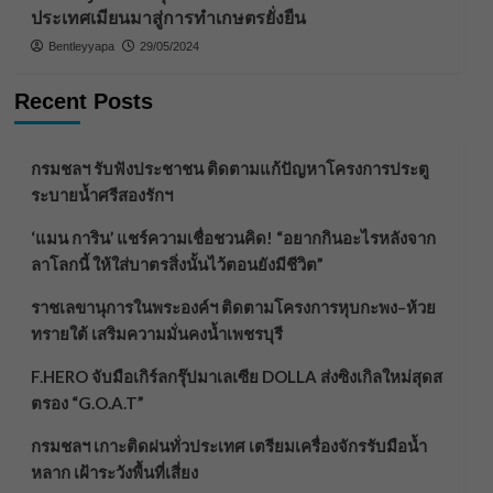
ประเทศเมียนมาสู่การทำเกษตรยั่งยืน
Bentleyyapa
29/05/2024
Recent Posts
กรมชลฯ รับฟังประชาชน ติดตามแก้ปัญหาโครงการประตู
ระบายน้ำศรีสองรักฯ
‘แมน การิน’ แชร์ความเชื่อชวนคิด! “อยากกินอะไรหลังจาก
ลาโลกนี้ ให้ใส่บาตรสิ่งนั้นไว้ตอนยังมีชีวิต”
ราชเลขานุการในพระองค์ฯ ติดตามโครงการหุบกะพง–ห้วย
ทรายใต้ เสริมความมั่นคงน้ำเพชรบุรี
F.HERO จับมือเกิร์ลกรุ๊ปมาเลเซีย DOLLA ส่งซิงเกิลใหม่สุดส
ตรอง “G.O.A.T”
กรมชลฯ เกาะติดฝนทั่วประเทศ เตรียมเครื่องจักรรับมือน้ำ
หลาก เฝ้าระวังพื้นที่เสี่ยง