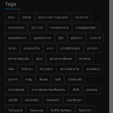
Tags
BIGC
BNK48
IRON CHEF THAILAND
MONO29
MONOMAX
NETFLIX
กรมชลประทาน
กรมอุตุนิยมวิทยา
ครอบครัวดารา
คุยแซ่บSHOW
คู่รัก
คู่รักดารา
งานวิวาห์
ดราม่า
ดวงประจำวัน
ดารา
ดาราติดโควิด19
ดาราสาว
ดาราอวดหุ่นแซ่บ
ดูดวง
ดูดวงอาจารย์มงคล
ตรวจหวย
ททท.
ทัวร์มาลง
ทำนายดวง
พยากรณ์อากาศ
ละครช่อง 3
ลูกดารา
สายมู
สีมงคล
หุ่นดี
อวดหุ่นแซ่บ
อาจารย์มงคล
อาจารย์มงคล รอดเที่ยงธรรม
เซ็กซี่
เลขมงคล
เลขเด็ด
แตงโม นิดา
แพท ณปภา
แอฟ ทักษอร
โมโนแมกซ์
โหนกระแส
ใบเฟิร์น พิมพ์ชนก
ใหม่ ดาวิกา