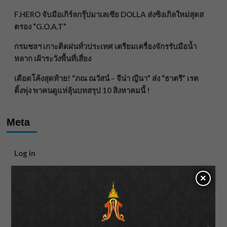
F.HERO จับมือเกิร์ลกรุ๊ปมาเลเซีย DOLLA ส่งซิงเกิลใหม่สุดส
ตรอง “G.O.A.T”
กรมชลฯ เกาะติดฝนทั่วประเทศ เตรียมเครื่องจักรรับมือน้ำ
หลาก เฝ้าระวังพื้นที่เสี่ยง
เดือดโค้งสุดท้าย! “ภณ ณวัสน์ – จีน่า ญีนา” ส่ง “ธาตรี” เรต
ติ้งพุ่ง พาคนดูแห่ลุ้นบทสรุป 10 สิงหาคมนี้ !
Meta
Log in
Entries feed
×
Comments feed
WordPress.org