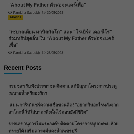
‘‘About My Father ตัวพ่อจะแคร์เพื่อ’’
Parnicha Sasookjit
30/05/2023
Movies
“เซบาสเตียน มานิสกัลโก” และ “โรเบิร์ต เดอ นีโร”
ร่วมทริปสุดลั่น ใน “About My Father ตัวพ่อจะแคร์
เพื่อ”
Parnicha Sasookjit
26/05/2023
Recent Posts
กรมชลฯ รับฟังประชาชน ติดตามแก้ปัญหาโครงการประตู
ระบายน้ำศรีสองรักฯ
‘แมน การิน’ แชร์ความเชื่อชวนคิด! “อยากกินอะไรหลังจาก
ลาโลกนี้ ให้ใส่บาตรสิ่งนั้นไว้ตอนยังมีชีวิต”
ราชเลขานุการในพระองค์ฯ ติดตามโครงการหุบกะพง–ห้วย
ทรายใต้ เสริมความมั่นคงน้ำเพชรบุรี