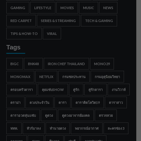
GAMING
LIFESTYLE
MOVIES
MUSIC
NEWS
RED CARPET
SERIES & STREAMING
TECH & GAMING
TIPS & HOW-TO
VIRAL
Tags
BIGC
BNK48
IRON CHEF THAILAND
MONO29
MONOMAX
NETFLIX
กรมชลประทาน
กรมอุตุนิยมวิทยา
ครอบครัวดารา
คุยแซ่บSHOW
คู่รัก
คู่รักดารา
งานวิวาห์
ดราม่า
ดวงประจำวัน
ดารา
ดาราติดโควิด19
ดาราสาว
ดาราอวดหุ่นแซ่บ
ดูดวง
ดูดวงอาจารย์มงคล
ตรวจหวย
ททท.
ทัวร์มาลง
ทำนายดวง
พยากรณ์อากาศ
ละครช่อง 3