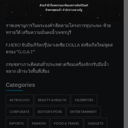
‘แมน การิน’ แชร์ความเชื่อชวนคิด! “อยากกินอะไรหลังจาก
ลาโลกนี้ ให้ใส่บาตรสิ่งนั้นไว้ตอนยังมีชีวิต”
ราชเลขานุการในพระองค์ฯ ติดตามโครงการหุบกะพง–ห้วย
ทรายใต้ เสริมความมั่นคงน้ำเพชรบุรี
F.HERO จับมือเกิร์ลกรุ๊ปมาเลเซีย DOLLA ส่งซิงเกิลใหม่สุดส
ตรอง “G.O.A.T”
กรมชลฯ เกาะติดฝนทั่วประเทศ เตรียมเครื่องจักรรับมือน้ำ
หลาก เฝ้าระวังพื้นที่เสี่ยง
Categories
ASTROLOGY
BEAUTY & HEALTH
CELEBRITIES
CORPORATE
EDITOR'S PICKS
ENTERTAINMENT
ESPORTS
FASHION
FOOD & TRAVEL
GADGETS