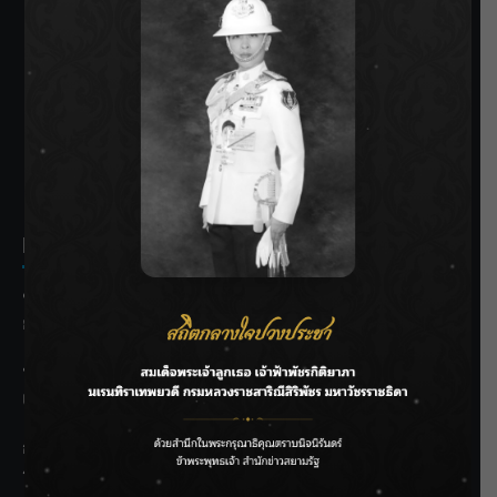
SIAMRATH VARIETY
THE BEST ENTERTAINMENT
Recent Posts
ชลประทานเชียงใหม่เร่งพร่องน้ำแม่น้ำปิง รับมวลน้ำเหนือ ย้ำ
ยังไม่ล้นตลิ่ง
ฟาดลุคใหม่! “แบม พิชญานิน” แดนซ์สับทุกจังหวะ ชวนแฟนๆ
แกะท่า #นอกจอนอกใจ
กรมชลฯ รับฟังประชาชน ติดตามแก้ปัญหาโครงการประตู
ระบายน้ำศรีสองรักฯ