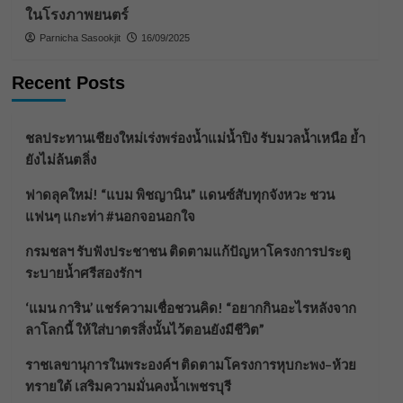
ในโรงภาพยนตร์
Parnicha Sasookjit
16/09/2025
Recent Posts
ชลประทานเชียงใหม่เร่งพร่องน้ำแม่น้ำปิง รับมวลน้ำเหนือ ย้ำ
ยังไม่ล้นตลิ่ง
ฟาดลุคใหม่! “แบม พิชญานิน” แดนซ์สับทุกจังหวะ ชวน
แฟนๆ แกะท่า #นอกจอนอกใจ
กรมชลฯ รับฟังประชาชน ติดตามแก้ปัญหาโครงการประตู
ระบายน้ำศรีสองรักฯ
‘แมน การิน’ แชร์ความเชื่อชวนคิด! “อยากกินอะไรหลังจาก
ลาโลกนี้ ให้ใส่บาตรสิ่งนั้นไว้ตอนยังมีชีวิต”
ราชเลขานุการในพระองค์ฯ ติดตามโครงการหุบกะพง–ห้วย
ทรายใต้ เสริมความมั่นคงน้ำเพชรบุรี