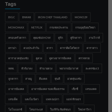
Tags
BIGC
BNK48
IRON CHEF THAILAND
MONO29
MONOMAX
NETFLIX
กรมชลประทาน
กรมอุตุนิยมวิทยา
ครอบครัวดารา
คุยแซ่บSHOW
คู่รัก
คู่รักดารา
งานวิวาห์
ดราม่า
ดวงประจำวัน
ดารา
ดาราติดโควิด19
ดาราสาว
ดาราอวดหุ่นแซ่บ
ดูดวง
ดูดวงอาจารย์มงคล
ตรวจหวย
ททท.
ทัวร์มาลง
ทำนายดวง
พยากรณ์อากาศ
ละครช่อง 3
ลูกดารา
สายมู
สีมงคล
หุ่นดี
อวดหุ่นแซ่บ
อาจารย์มงคล
อาจารย์มงคล รอดเที่ยงธรรม
เซ็กซี่
เลขมงคล
เลขเด็ด
แตงโม นิดา
แพท ณปภา
แอฟ ทักษอร
โมโนแมกซ์
โหนกระแส
ใบเฟิร์น พิมพ์ชนก
ใหม่ ดาวิกา