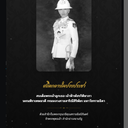
SIAMRATH VARIETY
THE BEST ENTERTAINMENT
Recent Posts
ชลประทานเชียงใหม่เร่งพร่องน้ำแม่น้ำปิง รับมวลน้ำเหนือ ย้ำ
ยังไม่ล้นตลิ่ง
ฟาดลุคใหม่! “แบม พิชญานิน” แดนซ์สับทุกจังหวะ ชวนแฟนๆ
แกะท่า #นอกจอนอกใจ
กรมชลฯ รับฟังประชาชน ติดตามแก้ปัญหาโครงการประตู
ระบายน้ำศรีสองรักฯ