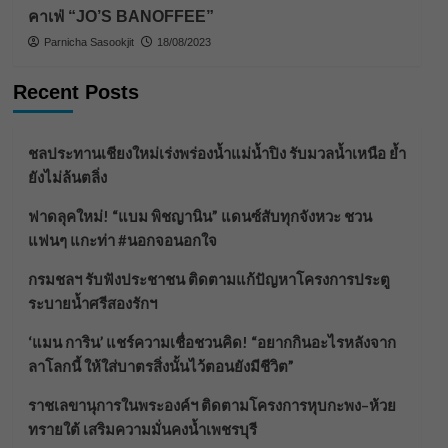
คาเฟ่ “JO’S BANOFFEE”
Parnicha Sasookjit
18/08/2023
Recent Posts
ชลประทานเชียงใหม่เร่งพร่องน้ำแม่น้ำปิง รับมวลน้ำเหนือ ย้ำ
ยังไม่ล้นตลิ่ง
ฟาดลุคใหม่! “แบม พิชญานิน” แดนซ์สับทุกจังหวะ ชวน
แฟนๆ แกะท่า #นอกจอนอกใจ
กรมชลฯ รับฟังประชาชน ติดตามแก้ปัญหาโครงการประตู
ระบายน้ำศรีสองรักฯ
‘แมน การิน’ แชร์ความเชื่อชวนคิด! “อยากกินอะไรหลังจาก
ลาโลกนี้ ให้ใส่บาตรสิ่งนั้นไว้ตอนยังมีชีวิต”
ราชเลขานุการในพระองค์ฯ ติดตามโครงการหุบกะพง–ห้วย
ทรายใต้ เสริมความมั่นคงน้ำเพชรบุรี