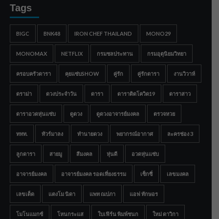
Tags
BIGC
BNK48
IRON CHEF THAILAND
MONO29
MONOMAX
NETFLIX
กรมชลประทาน
กรมอุตุนิยมวิทยา
ครอบครัวดารา
คุยแซ่บSHOW
คู่รัก
คู่รักดารา
งานวิวาห์
ดราม่า
ดวงประจำวัน
ดารา
ดาราติดโควิด19
ดาราสาว
ดาราอวดหุ่นแซ่บ
ดูดวง
ดูดวงอาจารย์มงคล
ตรวจหวย
ททท.
ทัวร์มาลง
ทำนายดวง
พยากรณ์อากาศ
ละครช่อง 3
ลูกดารา
สายมู
สีมงคล
หุ่นดี
อวดหุ่นแซ่บ
อาจารย์มงคล
อาจารย์มงคล รอดเที่ยงธรรม
เซ็กซี่
เลขมงคล
เลขเด็ด
แตงโม นิดา
แพท ณปภา
แอฟ ทักษอร
โมโนแมกซ์
โหนกระแส
ใบเฟิร์น พิมพ์ชนก
ใหม่ ดาวิกา