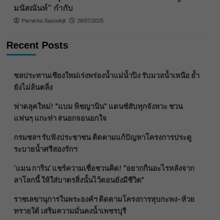
มนัสณันท์” กำกับ
Parnicha Sasookjit
28/07/2025
Recent Posts
ชลประทานเชียงใหม่เร่งพร่องน้ำแม่น้ำปิง รับมวลน้ำเหนือ ย้ำ
ยังไม่ล้นตลิ่ง
ฟาดลุคใหม่! “แบม พิชญานิน” แดนซ์สับทุกจังหวะ ชวน
แฟนๆ แกะท่า #นอกจอนอกใจ
กรมชลฯ รับฟังประชาชน ติดตามแก้ปัญหาโครงการประตู
ระบายน้ำศรีสองรักฯ
‘แมน การิน’ แชร์ความเชื่อชวนคิด! “อยากกินอะไรหลังจาก
ลาโลกนี้ ให้ใส่บาตรสิ่งนั้นไว้ตอนยังมีชีวิต”
ราชเลขานุการในพระองค์ฯ ติดตามโครงการหุบกะพง–ห้วย
ทรายใต้ เสริมความมั่นคงน้ำเพชรบุรี