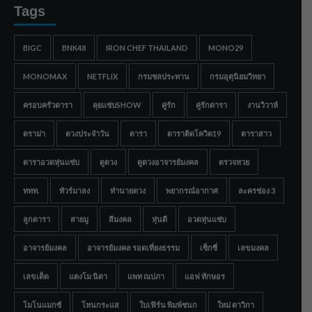
Tags
BIGC
BNK48
IRON CHEF THAILAND
MONO29
MONOMAX
NETFLIX
กรมชลประทาน
กรมอุตุนิยมวิทยา
ครอบครัวดารา
คุยแซ่บSHOW
คู่รัก
คู่รักดารา
งานวิวาห์
ดราม่า
ดวงประจำวัน
ดารา
ดาราติดโควิด19
ดาราสาว
ดาราอวดหุ่นแซ่บ
ดูดวง
ดูดวงอาจารย์มงคล
ตรวจหวย
ททท.
ทัวร์มาลง
ทำนายดวง
พยากรณ์อากาศ
ละครช่อง 3
ลูกดารา
สายมู
สีมงคล
หุ่นดี
อวดหุ่นแซ่บ
อาจารย์มงคล
อาจารย์มงคล รอดเที่ยงธรรม
เซ็กซี่
เลขมงคล
เลขเด็ด
แตงโม นิดา
แพท ณปภา
แอฟ ทักษอร
โมโนแมกซ์
โหนกระแส
ใบเฟิร์น พิมพ์ชนก
ใหม่ ดาวิกา