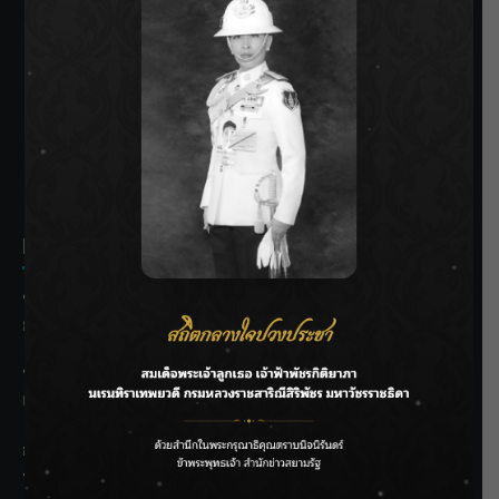
SIAMRATH VARIETY
THE BEST ENTERTAINMENT
Recent Posts
ชลประทานเชียงใหม่เร่งพร่องน้ำแม่น้ำปิง รับมวลน้ำเหนือ ย้ำ
ยังไม่ล้นตลิ่ง
ฟาดลุคใหม่! “แบม พิชญานิน” แดนซ์สับทุกจังหวะ ชวนแฟนๆ
แกะท่า #นอกจอนอกใจ
กรมชลฯ รับฟังประชาชน ติดตามแก้ปัญหาโครงการประตู
ระบายน้ำศรีสองรักฯ