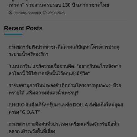
เทวดา” ร่วมงานครบรอบ 130 ปี สภากาชาดไทย
Parnicha Sasookjit
29/05/2023
Recent Posts
กรมชลฯ รับฟังประชาชน ติดตามแก้ปัญหาโครงการประตู
ระบายน้ำศรีสองรักฯ
‘แมน การิน’ แชร์ความเชื่อชวนคิด! “อยากกินอะไรหลังจาก
ลาโลกนี้ ให้ใส่บาตรสิ่งนั้นไว้ตอนยังมีชีวิต”
ราชเลขานุการในพระองค์ฯ ติดตามโครงการหุบกะพง–ห้วย
ทรายใต้ เสริมความมั่นคงน้ำเพชรบุรี
F.HERO จับมือเกิร์ลกรุ๊ปมาเลเซีย DOLLA ส่งซิงเกิลใหม่สุดส
ตรอง “G.O.A.T”
กรมชลฯ เกาะติดฝนทั่วประเทศ เตรียมเครื่องจักรรับมือน้ำ
หลาก เฝ้าระวังพื้นที่เสี่ยง