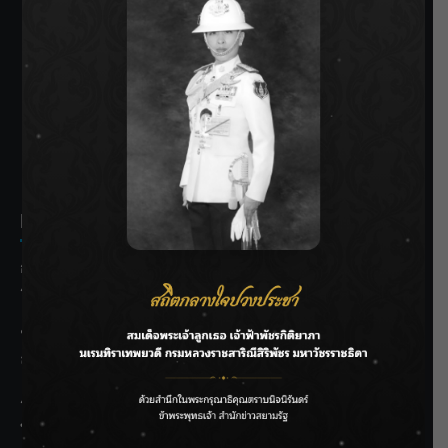
SIAMRATH VARIETY
THE BEST ENTERTAINMENT
Recent Posts
กรมชลฯ รับฟังประชาชน ติดตามแก้ปัญหาโครงการประตู
ระบายน้ำศรีสองรักฯ
‘แมน การิน’ แชร์ความเชื่อชวนคิด! “อยากกินอะไรหลังจาก
ลาโลกนี้ ให้ใส่บาตรสิ่งนั้นไว้ตอนยังมีชีวิต”
ราชเลขานุการในพระองค์ฯ ติดตามโครงการหุบกะพง–ห้วย
ทรายใต้ เสริมความมั่นคงน้ำเพชรบุรี