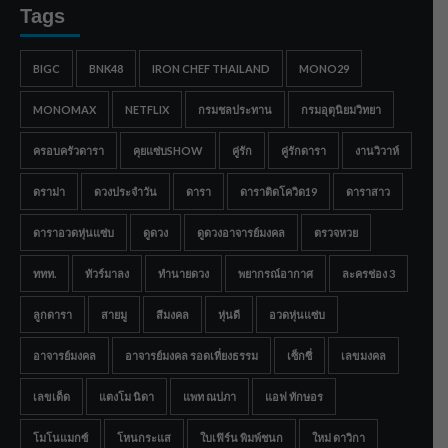
Tags
BIGC
BNK48
IRON CHEF THAILAND
MONO29
MONOMAX
NETFLIX
กรมชลประทาน
กรมอุตุนิยมวิทยา
ครอบครัวดารา
คุยแซ่บSHOW
คู่รัก
คู่รักดารา
งานวิวาห์
ดราม่า
ดวงประจำวัน
ดารา
ดาราติดโควิด19
ดาราสาว
ดาราอวดหุ่นแซ่บ
ดูดวง
ดูดวงอาจารย์มงคล
ตรวจหวย
ททท.
ทัวร์มาลง
ทำนายดวง
พยากรณ์อากาศ
ละครช่อง 3
ลูกดารา
สายมู
สีมงคล
หุ่นดี
อวดหุ่นแซ่บ
อาจารย์มงคล
อาจารย์มงคล รอดเที่ยงธรรม
เซ็กซี่
เลขมงคล
เลขเด็ด
แตงโม นิดา
แพท ณปภา
แอฟ ทักษอร
โมโนแมกซ์
โหนกระแส
ใบเฟิร์น พิมพ์ชนก
ใหม่ ดาวิกา