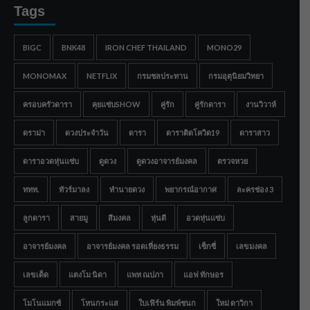
Tags
BIGC
BNK48
IRON CHEF THAILAND
MONO29
MONOMAX
NETFLIX
กรมชลประทาน
กรมอุตุนิยมวิทยา
ครอบครัวดารา
คุยแซ่บSHOW
คู่รัก
คู่รักดารา
งานวิวาห์
ดราม่า
ดวงประจำวัน
ดารา
ดาราติดโควิด19
ดาราสาว
ดาราอวดหุ่นแซ่บ
ดูดวง
ดูดวงอาจารย์มงคล
ตรวจหวย
ททท.
ทัวร์มาลง
ทำนายดวง
พยากรณ์อากาศ
ละครช่อง 3
ลูกดารา
สายมู
สีมงคล
หุ่นดี
อวดหุ่นแซ่บ
อาจารย์มงคล
อาจารย์มงคล รอดเที่ยงธรรม
เซ็กซี่
เลขมงคล
เลขเด็ด
แตงโม นิดา
แพท ณปภา
แอฟ ทักษอร
โมโนแมกซ์
โหนกระแส
ใบเฟิร์น พิมพ์ชนก
ใหม่ ดาวิกา