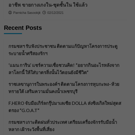
อาชีพ ขายกางเกงใน-ชุดชั้นใน ใช้แล้ว
Parnicha Sasookjit
02/12/2021
Recent Posts
กรมชลฯ รับฟังประชาชน ติดตามแก้ปัญหาโครงการประตู
ระบายน้ำศรีสองรักฯ
‘แมน การิน’ แชร์ความเชื่อชวนคิด! “อยากกินอะไรหลังจาก
ลาโลกนี้ ให้ใส่บาตรสิ่งนั้นไว้ตอนยังมีชีวิต”
ราชเลขานุการในพระองค์ฯ ติดตามโครงการหุบกะพง–ห้วย
ทรายใต้ เสริมความมั่นคงน้ำเพชรบุรี
F.HERO จับมือเกิร์ลกรุ๊ปมาเลเซีย DOLLA ส่งซิงเกิลใหม่สุดส
ตรอง “G.O.A.T”
กรมชลฯ เกาะติดฝนทั่วประเทศ เตรียมเครื่องจักรรับมือน้ำ
หลาก เฝ้าระวังพื้นที่เสี่ยง