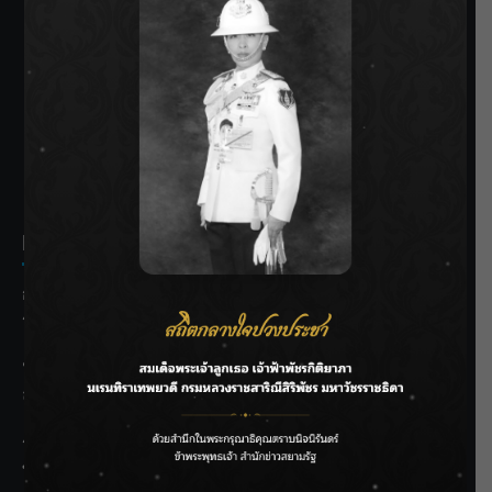
SIAMRATH VARIETY
THE BEST ENTERTAINMENT
Recent Posts
กรมชลฯ รับฟังประชาชน ติดตามแก้ปัญหาโครงการประตู
ระบายน้ำศรีสองรักฯ
‘แมน การิน’ แชร์ความเชื่อชวนคิด! “อยากกินอะไรหลังจาก
ลาโลกนี้ ให้ใส่บาตรสิ่งนั้นไว้ตอนยังมีชีวิต”
ราชเลขานุการในพระองค์ฯ ติดตามโครงการหุบกะพง–ห้วย
ทรายใต้ เสริมความมั่นคงน้ำเพชรบุรี