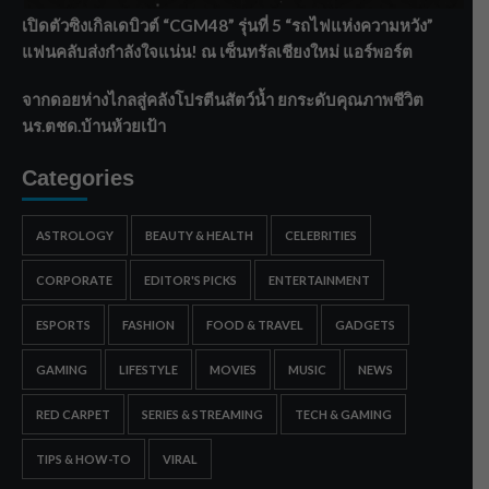
เปิดตัวซิงเกิลเดบิวต์ “CGM48” รุ่นที่ 5 “รถไฟแห่งความหวัง”
แฟนคลับส่งกำลังใจแน่น! ณ เซ็นทรัลเชียงใหม่ แอร์พอร์ต
จากดอยห่างไกลสู่คลังโปรตีนสัตว์น้ำ ยกระดับคุณภาพชีวิต
นร.ตชด.บ้านห้วยเป้า
Categories
ASTROLOGY
BEAUTY & HEALTH
CELEBRITIES
CORPORATE
EDITOR'S PICKS
ENTERTAINMENT
ESPORTS
FASHION
FOOD & TRAVEL
GADGETS
GAMING
LIFESTYLE
MOVIES
MUSIC
NEWS
RED CARPET
SERIES & STREAMING
TECH & GAMING
TIPS & HOW-TO
VIRAL