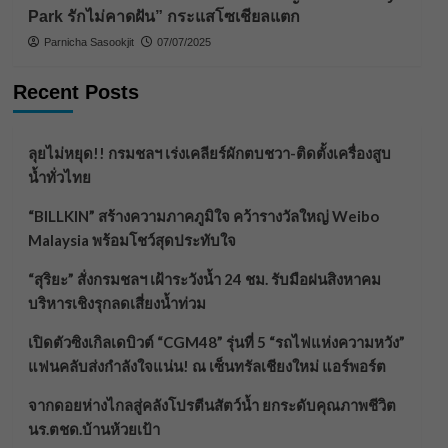
Park รักไม่คาดฝัน” กระแสโซเชียลแตก
Parnicha Sasookjit
07/07/2025
Recent Posts
ลุยไม่หยุด!! กรมชลฯ เร่งเคลียร์ผักตบชวา-ติดตั้งเครื่องสูบ
น้ำทั่วไทย
“BILLKIN” สร้างความภาคภูมิใจ คว้ารางวัลใหญ่ Weibo
Malaysia พร้อมโชว์สุดประทับใจ
“สุริยะ” สั่งกรมชลฯ เฝ้าระวังน้ำ 24 ชม. รับมือฝนสิงหาคม
บริหารเชิงรุกลดเสี่ยงน้ำท่วม
เปิดตัวซิงเกิลเดบิวต์ “CGM48” รุ่นที่ 5 “รถไฟแห่งความหวัง”
แฟนคลับส่งกำลังใจแน่น! ณ เซ็นทรัลเชียงใหม่ แอร์พอร์ต
จากดอยห่างไกลสู่คลังโปรตีนสัตว์น้ำ ยกระดับคุณภาพชีวิต
นร.ตชด.บ้านห้วยเป้า