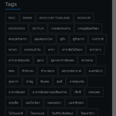
Tags
BIGC
BNK48
IRON CHEF THAILAND
MONO29
MONOMAX
NETFLIX
กรมชลประทาน
กรมอุตุนิยมวิทยา
ครอบครัวดารา
คุยแซ่บSHOW
คู่รัก
คู่รักดารา
งานวิวาห์
ดราม่า
ดวงประจำวัน
ดารา
ดาราติดโควิด19
ดาราสาว
ดาราอวดหุ่นแซ่บ
ดูดวง
ดูดวงอาจารย์มงคล
ตรวจหวย
ททท.
ทัวร์มาลง
ทำนายดวง
พยากรณ์อากาศ
ละครช่อง 3
ลูกดารา
สายมู
สีมงคล
หุ่นดี
อวดหุ่นแซ่บ
อาจารย์มงคล
อาจารย์มงคล รอดเที่ยงธรรม
เซ็กซี่
เลขมงคล
เลขเด็ด
แตงโม นิดา
แพท ณปภา
แอฟ ทักษอร
โมโนแมกซ์
โหนกระแส
ใบเฟิร์น พิมพ์ชนก
ใหม่ ดาวิกา