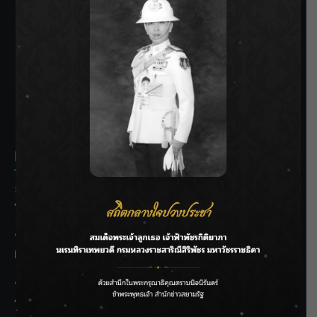
SIAMRATH VARIETY
THE BEST ENTERTAINMENT
Recent Posts
ลุยไม่หยุด!! กรมชลฯ เร่งเคลียร์ผักตบชวา-ติดตั้งเครื่องสูบน้ำ
ทั่วไทย
“BILLKIN” สร้างความภาคภูมิใจ คว้ารางวัลใหญ่ Weibo
Malaysia พร้อมโชว์สุดประทับใจ
“สุริยะ” สั่งกรมชลฯ เฝ้าระวังน้ำ 24 ชม. รับมือฝนสิงหาคม
บริหารเชิงรุกลดเสี่ยงน้ำท่วม