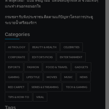
ฟาดลุคใหม่! “แบม พิชญานิน” แดนซ์สับทุกจังหวะ ชวนแฟนๆ
แกะท่า #นอกจอนอกใจ
กรมชลฯ รับฟังประชาชน ติดตามแก้ปัญหาโครงการประตู
ระบายน้ำศรีสองรักฯ
Categories
ASTROLOGY
BEAUTY & HEALTH
CELEBRITIES
CORPORATE
EDITOR'S PICKS
ENTERTAINMENT
ESPORTS
FASHION
FOOD & TRAVEL
GADGETS
GAMING
LIFESTYLE
MOVIES
MUSIC
NEWS
RED CARPET
SERIES & STREAMING
TECH & GAMING
TIPS & HOW-TO
VIRAL
Tags