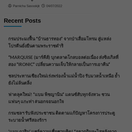
Parnicha Sasookjit
04/07/2022
Recent Posts
กรมประมงฟื้น “บ้านธารทอง” จากป่าเสื่อมโทรม สู่แหล่ง
โปรตีนยั่งยืนตามพระราชดำริ
“MARQUISE (มาร์คีส์) บุกตลาดโกลบอลต่อเนื่อง ส่งซิงเกิลที่
สอง “IRONIC” เปลี่ยนความเจ็บให้กลายเป็นการเอาคืน”
ชลประทานเชียงใหม่เร่งพร่องน้ำแม่น้ำปิง รับมวลน้ำเหนือ ย้ำ
ยังไม่ล้นตลิ่ง
ฟาดลุคใหม่! “แบม พิชญานิน” แดนซ์สับทุกจังหวะ ชวน
แฟนๆ แกะท่า #นอกจอนอกใจ
กรมชลฯ รับฟังประชาชน ติดตามแก้ปัญหาโครงการประตู
ระบายน้ำศรีสองรักฯ
‘แมน การิน’ แชร์ความเชื่อชวนคิด! “อยากกินอะไรหลังจาก