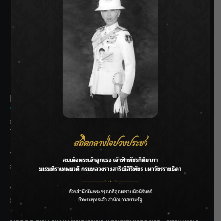
SIAMRATH VARIETY
THE BEST ENTERTAINMENT
Recent Posts
กรมประมงฟื้น “บ้านธารทอง” จากป่าเสื่อมโทรม สู่แหล่ง
โปรตีนยั่งยืนตามพระราชดำริ
“MARQUISE (มาร์คีส์) บุกตลาดโกลบอลต่อเนื่อง ส่งซิงเกิลที่
สอง “IRONIC” เปลี่ยนความเจ็บให้กลายเป็นการเอาคืน”
ชลประทานเชียงใหม่เร่งพร่องน้ำแม่น้ำปิง รับมวลน้ำเหนือ ย้ำ
ยังไม่ล้นตลิ่ง