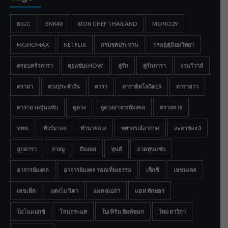
BIGC
BNK48
IRON CHEF THAILAND
MONO29
MONOMAX
NETFLIX
กรมชลประทาน
กรมอุตุนิยมวิทยา
ครอบครัวดารา
คุยแซ่บSHOW
คู่รัก
คู่รักดารา
งานวิวาห์
ดราม่า
ดวงประจำวัน
ดารา
ดาราติดโควิด19
ดาราสาว
ดาราอวดหุ่นแซ่บ
ดูดวง
ดูดวงอาจารย์มงคล
ตรวจหวย
ททท.
ทัวร์มาลง
ทำนายดวง
พยากรณ์อากาศ
ละครช่อง 3
ลูกดารา
สายมู
สีมงคล
หุ่นดี
อวดหุ่นแซ่บ
อาจารย์มงคล
อาจารย์มงคล รอดเที่ยงธรรม
เซ็กซี่
เลขมงคล
เลขเด็ด
แตงโม นิดา
แพท ณปภา
แอฟ ทักษอร
โมโนแมกซ์
โหนกระแส
ใบเฟิร์น พิมพ์ชนก
ใหม่ ดาวิกา