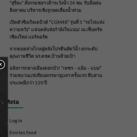
“สุริยะ” สั่งกรมชลฯ เฝ้าระวังน้ำ 24 ชม. รับมือฝน
สิงหาคม บริหารเชิงรุกลดเสี่ยงน้ำท่วม
เปิดตัวซิงเกิลเดบิวต์ “CGM48” รุ่นที่ 5 “รถไฟแห่ง
ความหวัง” แฟนคลับส่งกำลังใจแน่น! ณ เซ็นทรัล
เชียงใหม่ แอร์พอร์ต
จากดอยห่างไกลสู่คลังโปรตีนสัตว์น้ำ ยกระดับ
คุณภาพชีวิต นร.ตชด.บ้านห้วยเป้า
×
อลังการกลางเมืองดอกบัว! “เพชร – แอ้ม – แบม”
ร่วมขบวนแห่เทียนพรรษาอุบลฯ ครั้งแรก สืบสาน
ประเพณีกว่า 120 ปี
Meta
Log in
Entries feed