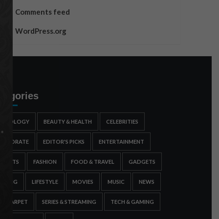
Comments feed
WordPress.org
tegories
STROLOGY
BEAUTY & HEALTH
CELEBRITIES
ORPORATE
EDITOR'S PICKS
ENTERTAINMENT
SPORTS
FASHION
FOOD & TRAVEL
GADGETS
AMING
LIFESTYLE
MOVIES
MUSIC
NEWS
ED CARPET
SERIES & STREAMING
TECH & GAMING