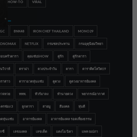
IPS & HOW-TO
VIRAL
gs
IGC
BNK48
IRON CHEF THAILAND
MONO29
ONOMAX
NETFLIX
กรมชลประทาน
กรมอุตุนิยมวิทยา
รอบครัวดารา
คุยแซ่บSHOW
คู่รัก
คู่รักดารา
นวิวาห์
ดราม่า
ดวงประจำวัน
ดารา
ดาราติดโควิด19
าราสาว
ดาราอวดหุ่นแซ่บ
ดูดวง
ดูดวงอาจารย์มงคล
รวจหวย
ททท.
ทัวร์มาลง
ทำนายดวง
พยากรณ์อากาศ
ครช่อง 3
ลูกดารา
สายมู
สีมงคล
หุ่นดี
ดหุ่นแซ่บ
อาจารย์มงคล
อาจารย์มงคล รอดเที่ยงธรรม
กซี่
เลขมงคล
เลขเด็ด
แตงโม นิดา
แพท ณปภา