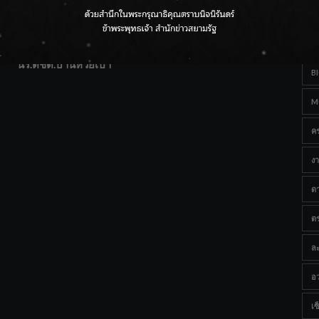
T
แฟนคลับส่งกำลังใจแน่น! ณ เซ็นทรัลเชียงใหม่ แอร์พอร์ต
Ta
จากดอยห่างไกลสู่คลังโปรตีนสัตว์น้ำ ยกระดับคุณภาพชีวิต
นร.ตชด.บ้านห้วยเป้า
B
M
ค
งา
ด
ต
ละ
อว
เซ็