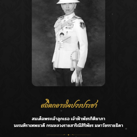
Recent Posts
Ca
ลุยไม่หยุด!! กรมชลฯ เร่งเคลียร์ผักตบชวา-ติดตั้งเครื่องสูบน้ำ
A
ทั่วไทย
C
“BILLKIN” สร้างความภาคภูมิใจ คว้ารางวัลใหญ่ Weibo
E
Malaysia พร้อมโชว์สุดประทับใจ
G
“สุริยะ” สั่งกรมชลฯ เฝ้าระวังน้ำ 24 ชม. รับมือฝนสิงหาคม
บริหารเชิงรุกลดเสี่ยงน้ำท่วม
R
เปิดตัวซิงเกิลเดบิวต์ “CGM48” รุ่นที่ 5 “รถไฟแห่งความหวัง”