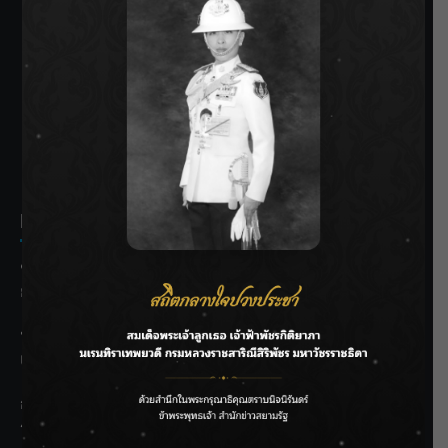
SIAMRATH VARIETY
THE BEST ENTERTAINMENT
Recent Posts
ชลประทานเชียงใหม่เร่งพร่องน้ำแม่น้ำปิง รับมวลน้ำเหนือ ย้ำ
ยังไม่ล้นตลิ่ง
ฟาดลุคใหม่! “แบม พิชญานิน” แดนซ์สับทุกจังหวะ ชวนแฟนๆ
แกะท่า #นอกจอนอกใจ
กรมชลฯ รับฟังประชาชน ติดตามแก้ปัญหาโครงการประตู
ระบายน้ำศรีสองรักฯ