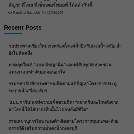
สัญชาติไทย ที่เซ็นเตอร์พอยท์ ได้แล้ววันนี้
Parnicha Sasookjit
17/02/2025
Recent Posts
ชลประทานเชียงใหม่เร่งพร่องน้ำแม่น้ำปิง รับมวลน้ำเหนือ ย้ำ
ยังไม่ล้นตลิ่ง
ฟาดลุคใหม่! “แบม พิชญานิน” แดนซ์สับทุกจังหวะ ชวน
แฟนๆ แกะท่า #นอกจอนอกใจ
กรมชลฯ รับฟังประชาชน ติดตามแก้ปัญหาโครงการประตู
ระบายน้ำศรีสองรักฯ
‘แมน การิน’ แชร์ความเชื่อชวนคิด! “อยากกินอะไรหลังจาก
ลาโลกนี้ ให้ใส่บาตรสิ่งนั้นไว้ตอนยังมีชีวิต”
ราชเลขานุการในพระองค์ฯ ติดตามโครงการหุบกะพง–ห้วย
ทรายใต้ เสริมความมั่นคงน้ำเพชรบุรี