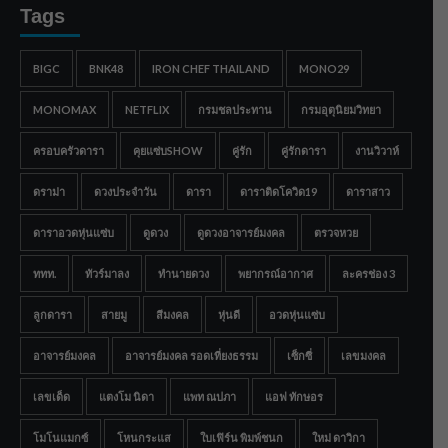
Tags
BIGC
BNK48
IRON CHEF THAILAND
MONO29
MONOMAX
NETFLIX
กรมชลประทาน
กรมอุตุนิยมวิทยา
ครอบครัวดารา
คุยแซ่บSHOW
คู่รัก
คู่รักดารา
งานวิวาห์
ดราม่า
ดวงประจำวัน
ดารา
ดาราติดโควิด19
ดาราสาว
ดาราอวดหุ่นแซ่บ
ดูดวง
ดูดวงอาจารย์มงคล
ตรวจหวย
ททท.
ทัวร์มาลง
ทำนายดวง
พยากรณ์อากาศ
ละครช่อง 3
ลูกดารา
สายมู
สีมงคล
หุ่นดี
อวดหุ่นแซ่บ
อาจารย์มงคล
อาจารย์มงคล รอดเที่ยงธรรม
เซ็กซี่
เลขมงคล
เลขเด็ด
แตงโม นิดา
แพท ณปภา
แอฟ ทักษอร
โมโนแมกซ์
โหนกระแส
ใบเฟิร์น พิมพ์ชนก
ใหม่ ดาวิกา