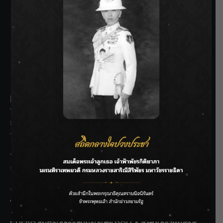
SIAMRATH VARIETY
THE BEST ENTERTAINMENT
Recent Posts
กรมชลฯ รับฟังประชาชน ติดตามแก้ปัญหาโครงการประตู
ระบายน้ำศรีสองรักฯ
‘แมน การิน’ แชร์ความเชื่อชวนคิด! “อยากกินอะไรหลังจาก
ลาโลกนี้ ให้ใส่บาตรสิ่งนั้นไว้ตอนยังมีชีวิต”
ราชเลขานุการในพระองค์ฯ ติดตามโครงการหุบกะพง–ห้วย
ทรายใต้ เสริมความมั่นคงน้ำเพชรบุรี