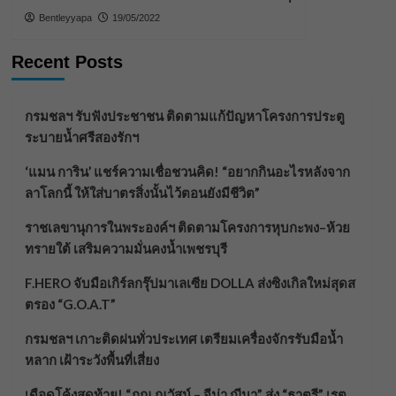
Bentleyyapa
19/05/2022
Recent Posts
กรมชลฯ รับฟังประชาชน ติดตามแก้ปัญหาโครงการประตู
ระบายน้ำศรีสองรักฯ
‘แมน การิน’ แชร์ความเชื่อชวนคิด! “อยากกินอะไรหลังจาก
ลาโลกนี้ ให้ใส่บาตรสิ่งนั้นไว้ตอนยังมีชีวิต”
ราชเลขานุการในพระองค์ฯ ติดตามโครงการหุบกะพง–ห้วย
ทรายใต้ เสริมความมั่นคงน้ำเพชรบุรี
F.HERO จับมือเกิร์ลกรุ๊ปมาเลเซีย DOLLA ส่งซิงเกิลใหม่สุดส
ตรอง “G.O.A.T”
กรมชลฯ เกาะติดฝนทั่วประเทศ เตรียมเครื่องจักรรับมือน้ำ
หลาก เฝ้าระวังพื้นที่เสี่ยง
เดือดโค้งสุดท้าย! “ภณ ณวัสน์ – จีน่า ญีนา” ส่ง “ธาตรี” เรต