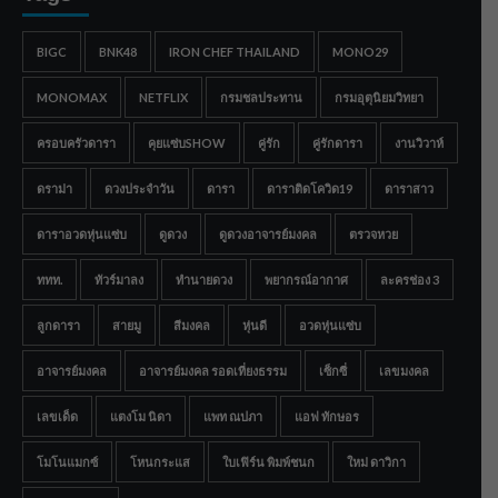
BIGC
BNK48
IRON CHEF THAILAND
MONO29
MONOMAX
NETFLIX
กรมชลประทาน
กรมอุตุนิยมวิทยา
ครอบครัวดารา
คุยแซ่บSHOW
คู่รัก
คู่รักดารา
งานวิวาห์
ดราม่า
ดวงประจำวัน
ดารา
ดาราติดโควิด19
ดาราสาว
ดาราอวดหุ่นแซ่บ
ดูดวง
ดูดวงอาจารย์มงคล
ตรวจหวย
ททท.
ทัวร์มาลง
ทำนายดวง
พยากรณ์อากาศ
ละครช่อง 3
ลูกดารา
สายมู
สีมงคล
หุ่นดี
อวดหุ่นแซ่บ
อาจารย์มงคล
อาจารย์มงคล รอดเที่ยงธรรม
เซ็กซี่
เลขมงคล
เลขเด็ด
แตงโม นิดา
แพท ณปภา
แอฟ ทักษอร
โมโนแมกซ์
โหนกระแส
ใบเฟิร์น พิมพ์ชนก
ใหม่ ดาวิกา