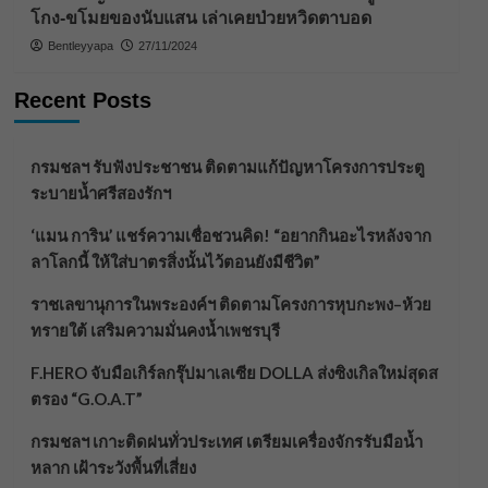
โกง-ขโมยของนับแสน เล่าเคยป่วยหวิดตาบอด
Bentleyyapa
27/11/2024
Recent Posts
กรมชลฯ รับฟังประชาชน ติดตามแก้ปัญหาโครงการประตู
ระบายน้ำศรีสองรักฯ
‘แมน การิน’ แชร์ความเชื่อชวนคิด! “อยากกินอะไรหลังจาก
ลาโลกนี้ ให้ใส่บาตรสิ่งนั้นไว้ตอนยังมีชีวิต”
ราชเลขานุการในพระองค์ฯ ติดตามโครงการหุบกะพง–ห้วย
ทรายใต้ เสริมความมั่นคงน้ำเพชรบุรี
F.HERO จับมือเกิร์ลกรุ๊ปมาเลเซีย DOLLA ส่งซิงเกิลใหม่สุดส
ตรอง “G.O.A.T”
กรมชลฯ เกาะติดฝนทั่วประเทศ เตรียมเครื่องจักรรับมือน้ำ
หลาก เฝ้าระวังพื้นที่เสี่ยง