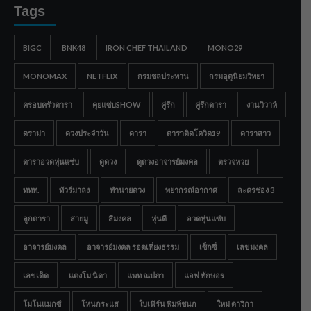
Tags
BIGC
BNK48
IRON CHEF THAILAND
MONO29
MONOMAX
NETFLIX
กรมชลประทาน
กรมอุตุนิยมวิทยา
ครอบครัวดารา
คุยแซ่บSHOW
คู่รัก
คู่รักดารา
งานวิวาห์
ดราม่า
ดวงประจำวัน
ดารา
ดาราติดโควิด19
ดาราสาว
ดาราอวดหุ่นแซ่บ
ดูดวง
ดูดวงอาจารย์มงคล
ตรวจหวย
ททท.
ทัวร์มาลง
ทำนายดวง
พยากรณ์อากาศ
ละครช่อง 3
ลูกดารา
สายมู
สีมงคล
หุ่นดี
อวดหุ่นแซ่บ
อาจารย์มงคล
อาจารย์มงคล รอดเที่ยงธรรม
เซ็กซี่
เลขมงคล
เลขเด็ด
แตงโม นิดา
แพท ณปภา
แอฟ ทักษอร
โมโนแมกซ์
โหนกระแส
ใบเฟิร์น พิมพ์ชนก
ใหม่ ดาวิกา