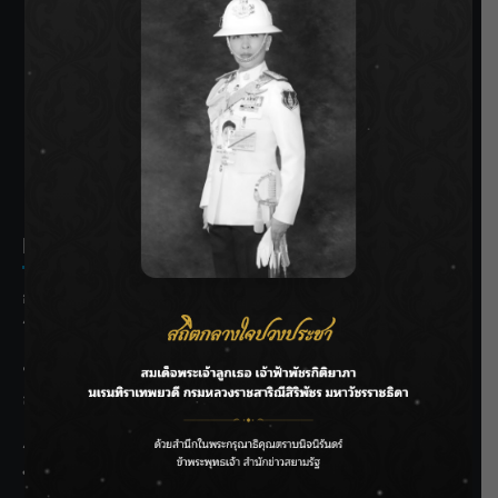
SIAMRATH VARIETY
THE BEST ENTERTAINMENT
Recent Posts
กรมชลฯ รับฟังประชาชน ติดตามแก้ปัญหาโครงการประตู
ระบายน้ำศรีสองรักฯ
‘แมน การิน’ แชร์ความเชื่อชวนคิด! “อยากกินอะไรหลังจาก
ลาโลกนี้ ให้ใส่บาตรสิ่งนั้นไว้ตอนยังมีชีวิต”
ราชเลขานุการในพระองค์ฯ ติดตามโครงการหุบกะพง–ห้วย
ทรายใต้ เสริมความมั่นคงน้ำเพชรบุรี