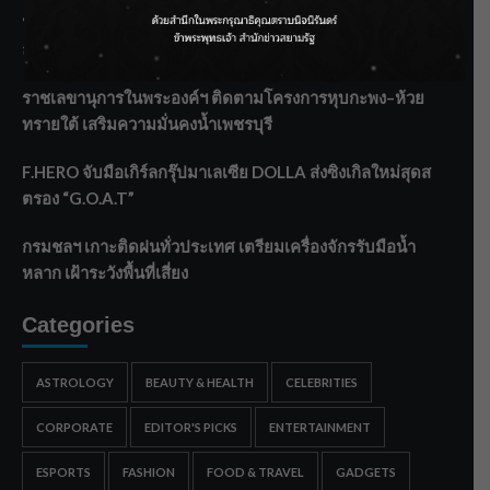
‘แมน การิน’ แชร์ความเชื่อชวนคิด! “อยากกินอะไรหลังจาก
ลาโลกนี้ ให้ใส่บาตรสิ่งนั้นไว้ตอนยังมีชีวิต”
ราชเลขานุการในพระองค์ฯ ติดตามโครงการหุบกะพง–ห้วย
ทรายใต้ เสริมความมั่นคงน้ำเพชรบุรี
F.HERO จับมือเกิร์ลกรุ๊ปมาเลเซีย DOLLA ส่งซิงเกิลใหม่สุดส
ตรอง “G.O.A.T”
กรมชลฯ เกาะติดฝนทั่วประเทศ เตรียมเครื่องจักรรับมือน้ำ
หลาก เฝ้าระวังพื้นที่เสี่ยง
Categories
ASTROLOGY
BEAUTY & HEALTH
CELEBRITIES
CORPORATE
EDITOR'S PICKS
ENTERTAINMENT
ESPORTS
FASHION
FOOD & TRAVEL
GADGETS