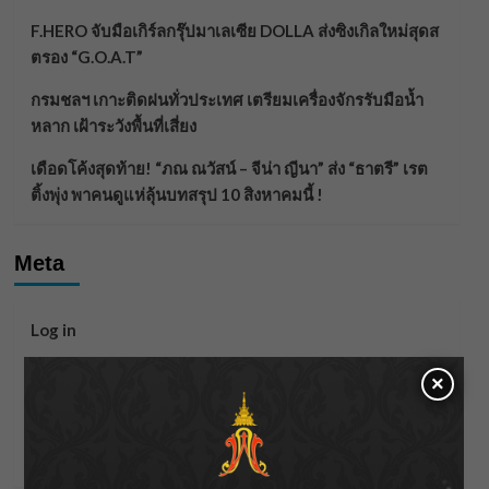
F.HERO จับมือเกิร์ลกรุ๊ปมาเลเซีย DOLLA ส่งซิงเกิลใหม่สุดส
ตรอง “G.O.A.T”
กรมชลฯ เกาะติดฝนทั่วประเทศ เตรียมเครื่องจักรรับมือน้ำ
หลาก เฝ้าระวังพื้นที่เสี่ยง
เดือดโค้งสุดท้าย! “ภณ ณวัสน์ – จีน่า ญีนา” ส่ง “ธาตรี” เรต
ติ้งพุ่ง พาคนดูแห่ลุ้นบทสรุป 10 สิงหาคมนี้ !
Meta
Log in
Entries feed
×
Comments feed
WordPress.org