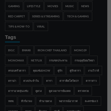
GAMING
LIFESTYLE
MOVIES
MUSIC
NEWS
RED CARPET
SERIES & STREAMING
TECH & GAMING
TIPS & HOW-TO
VIRAL
Tags
BIGC
BNK48
IRON CHEF THAILAND
MONO29
MONOMAX
NETFLIX
กรมชลประทาน
กรมอุตุนิยมวิทยา
ครอบครัวดารา
คุยแซ่บSHOW
คู่รัก
คู่รักดารา
งานวิวาห์
ดราม่า
ดวงประจำวัน
ดารา
ดาราติดโควิด19
ดาราสาว
ดาราอวดหุ่นแซ่บ
ดูดวง
ดูดวงอาจารย์มงคล
ตรวจหวย
ททท.
ทัวร์มาลง
ทำนายดวง
พยากรณ์อากาศ
ละครช่อง 3