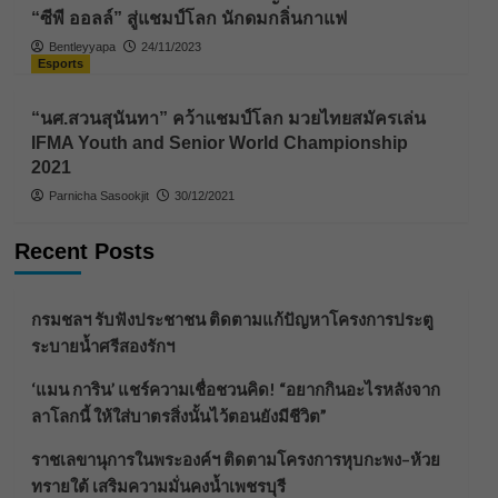
“ซีพี ออลล์” สู่แชมป์โลก นักดมกลิ่นกาแฟ
Bentleyyapa
24/11/2023
Esports
“นศ.สวนสุนันทา” คว้าแชมป์โลก มวยไทยสมัครเล่น
IFMA Youth and Senior World Championship
2021
Parnicha Sasookjit
30/12/2021
Recent Posts
กรมชลฯ รับฟังประชาชน ติดตามแก้ปัญหาโครงการประตู
ระบายน้ำศรีสองรักฯ
‘แมน การิน’ แชร์ความเชื่อชวนคิด! “อยากกินอะไรหลังจาก
ลาโลกนี้ ให้ใส่บาตรสิ่งนั้นไว้ตอนยังมีชีวิต”
ราชเลขานุการในพระองค์ฯ ติดตามโครงการหุบกะพง–ห้วย
ทรายใต้ เสริมความมั่นคงน้ำเพชรบุรี