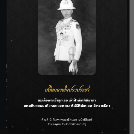
SIAMRATH VARIETY
THE BEST ENTERTAINMENT
Recent Posts
กรมชลฯ รับฟังประชาชน ติดตามแก้ปัญหาโครงการประตู
ระบายน้ำศรีสองรักฯ
‘แมน การิน’ แชร์ความเชื่อชวนคิด! “อยากกินอะไรหลังจาก
ลาโลกนี้ ให้ใส่บาตรสิ่งนั้นไว้ตอนยังมีชีวิต”
ราชเลขานุการในพระองค์ฯ ติดตามโครงการหุบกะพง–ห้วย
ทรายใต้ เสริมความมั่นคงน้ำเพชรบุรี