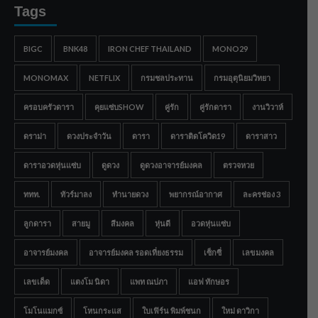
Tags
BIGC
BNK48
IRON CHEF THAILAND
MONO29
MONOMAX
NETFLIX
กรมชลประทาน
กรมอุตุนิยมวิทยา
ครอบครัวดารา
คุยแซ่บSHOW
คู่รัก
คู่รักดารา
งานวิวาห์
ดราม่า
ดวงประจำวัน
ดารา
ดาราติดโควิด19
ดาราสาว
ดาราอวดหุ่นแซ่บ
ดูดวง
ดูดวงอาจารย์มงคล
ตรวจหวย
ททท.
ทัวร์มาลง
ทำนายดวง
พยากรณ์อากาศ
ละครช่อง 3
ลูกดารา
สายมู
สีมงคล
หุ่นดี
อวดหุ่นแซ่บ
อาจารย์มงคล
อาจารย์มงคล รอดเที่ยงธรรม
เซ็กซี่
เลขมงคล
เลขเด็ด
แตงโม นิดา
แพท ณปภา
แอฟ ทักษอร
โมโนแมกซ์
โหนกระแส
ใบเฟิร์น พิมพ์ชนก
ใหม่ ดาวิกา