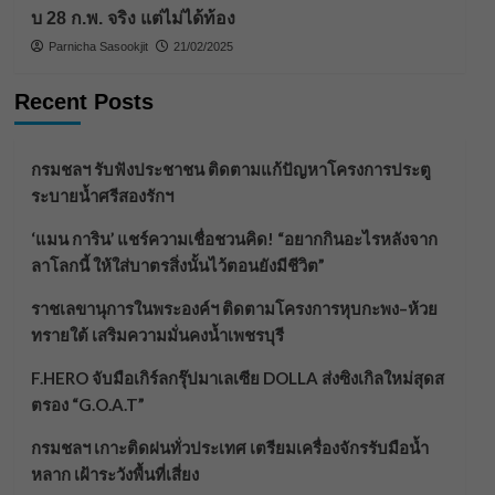
บ 28 ก.พ. จริง แต่ไม่ได้ท้อง
Parnicha Sasookjit
21/02/2025
Recent Posts
กรมชลฯ รับฟังประชาชน ติดตามแก้ปัญหาโครงการประตู
ระบายน้ำศรีสองรักฯ
‘แมน การิน’ แชร์ความเชื่อชวนคิด! “อยากกินอะไรหลังจาก
ลาโลกนี้ ให้ใส่บาตรสิ่งนั้นไว้ตอนยังมีชีวิต”
ราชเลขานุการในพระองค์ฯ ติดตามโครงการหุบกะพง–ห้วย
ทรายใต้ เสริมความมั่นคงน้ำเพชรบุรี
F.HERO จับมือเกิร์ลกรุ๊ปมาเลเซีย DOLLA ส่งซิงเกิลใหม่สุดส
ตรอง “G.O.A.T”
กรมชลฯ เกาะติดฝนทั่วประเทศ เตรียมเครื่องจักรรับมือน้ำ
หลาก เฝ้าระวังพื้นที่เสี่ยง