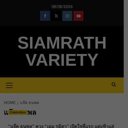
Skip
08/08/2026
to
content
Facebook
Twitter
Instagram
Youtube
SIAMRATH
VARIETY
Primary
Menu
HOME
แจ๊ค ธนพล
แจ๊ค ธนพล
Celebrities
“แจ๊ค ธนพล” ควง “เอม รมิดา” เปิดใจที่แรก แต่งฟ้าแล่