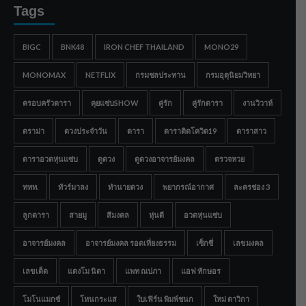
Tags
BIGC
BNK48
IRON CHEF THAILAND
MONO29
MONOMAX
NETFLIX
กรมชลประทาน
กรมอุตุนิยมวิทยา
ครอบครัวดารา
คุยแซ่บSHOW
คู่รัก
คู่รักดารา
งานวิวาห์
ดราม่า
ดวงประจำวัน
ดารา
ดาราติดโควิด19
ดาราสาว
ดาราอวดหุ่นแซ่บ
ดูดวง
ดูดวงอาจารย์มงคล
ตรวจหวย
ททท.
ทัวร์มาลง
ทำนายดวง
พยากรณ์อากาศ
ละครช่อง 3
ลูกดารา
สายมู
สีมงคล
หุ่นดี
อวดหุ่นแซ่บ
อาจารย์มงคล
อาจารย์มงคล รอดเที่ยงธรรม
เซ็กซี่
เลขมงคล
เลขเด็ด
แตงโม นิดา
แพท ณปภา
แอฟ ทักษอร
โมโนแมกซ์
โหนกระแส
ใบเฟิร์น พิมพ์ชนก
ใหม่ ดาวิกา