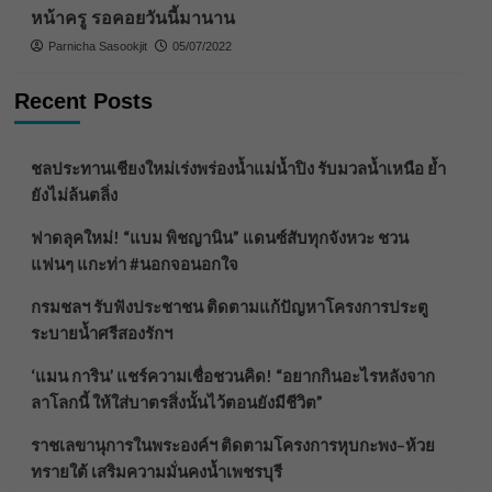
หน้าครู รอคอยวันนี้มานาน
Parnicha Sasookjit
05/07/2022
Recent Posts
ชลประทานเชียงใหม่เร่งพร่องน้ำแม่น้ำปิง รับมวลน้ำเหนือ ย้ำ
ยังไม่ล้นตลิ่ง
ฟาดลุคใหม่! “แบม พิชญานิน” แดนซ์สับทุกจังหวะ ชวน
แฟนๆ แกะท่า #นอกจอนอกใจ
กรมชลฯ รับฟังประชาชน ติดตามแก้ปัญหาโครงการประตู
ระบายน้ำศรีสองรักฯ
‘แมน การิน’ แชร์ความเชื่อชวนคิด! “อยากกินอะไรหลังจาก
ลาโลกนี้ ให้ใส่บาตรสิ่งนั้นไว้ตอนยังมีชีวิต”
ราชเลขานุการในพระองค์ฯ ติดตามโครงการหุบกะพง–ห้วย
ทรายใต้ เสริมความมั่นคงน้ำเพชรบุรี