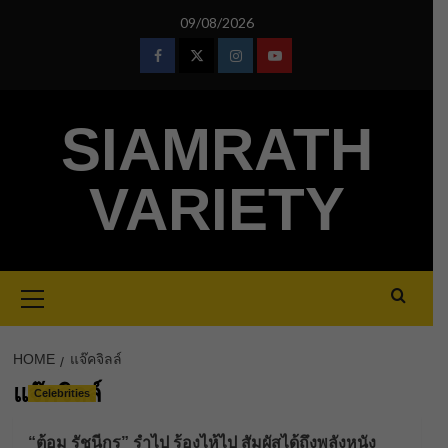
Skip
09/08/2026
to
content
Facebook
Twitter
Instagram
Youtube
SIAMRATH
VARIETY
Primary
Menu
HOME
แจ๊คจิลล์
แจ๊คจิลล์
Celebrities
“ต้อม รัชนีกร” รำไป ร้องไห้ไป สัมผัสได้ถึงพลังหนัง