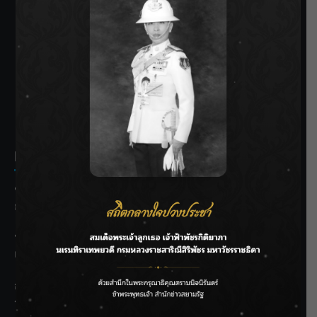
SIAMRATH VARIETY
THE BEST ENTERTAINMENT
Recent Posts
ชลประทานเชียงใหม่เร่งพร่องน้ำแม่น้ำปิง รับมวลน้ำเหนือ ย้ำ
ยังไม่ล้นตลิ่ง
ฟาดลุคใหม่! “แบม พิชญานิน” แดนซ์สับทุกจังหวะ ชวนแฟนๆ
แกะท่า #นอกจอนอกใจ
กรมชลฯ รับฟังประชาชน ติดตามแก้ปัญหาโครงการประตู
ระบายน้ำศรีสองรักฯ