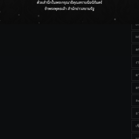
Ta
กรมชลฯ เกาะติดฝนทั่วประเทศ เตรียมเครื่องจักรรับมือน้ำ
หลาก เฝ้าระวังพื้นที่เสี่ยง
B
M
ค
งา
ด
ต
ละ
อว
เซ็
แ