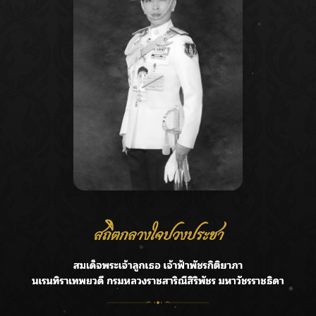
Recent Posts
Ca
กรมชลฯ รับฟังประชาชน ติดตามแก้ปัญหาโครงการประตู
A
ระบายน้ำศรีสองรักฯ
C
‘แมน การิน’ แชร์ความเชื่อชวนคิด! “อยากกินอะไรหลังจาก
E
ลาโลกนี้ ให้ใส่บาตรสิ่งนั้นไว้ตอนยังมีชีวิต”
G
ราชเลขานุการในพระองค์ฯ ติดตามโครงการหุบกะพง–ห้วย
ทรายใต้ เสริมความมั่นคงน้ำเพชรบุรี
R
F.HERO จับมือเกิร์ลกรุ๊ปมาเลเซีย DOLLA ส่งซิงเกิลใหม่สุดส
T
ตรอง “G.O.A.T”