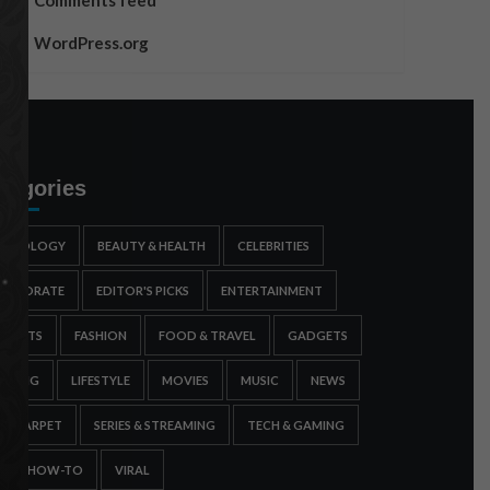
Comments feed
WordPress.org
tegories
STROLOGY
BEAUTY & HEALTH
CELEBRITIES
ORPORATE
EDITOR'S PICKS
ENTERTAINMENT
SPORTS
FASHION
FOOD & TRAVEL
GADGETS
AMING
LIFESTYLE
MOVIES
MUSIC
NEWS
ED CARPET
SERIES & STREAMING
TECH & GAMING
IPS & HOW-TO
VIRAL