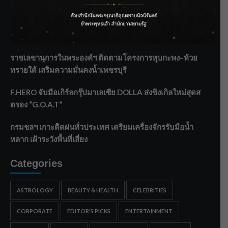
ระบายน้ำศรีสองรักฯ
‘แมน การิน’ แชร์ความเชื่อชวนคิด! “อยากกินอะไรหลังจาก
ลาโลกนี้ ให้ใส่บาตรสิ่งนั้นไว้ตอนยังมีชีวิต”
ราชเลขานุการในพระองค์ฯ ติดตามโครงการหุบกะพง–ห้วย
ทรายใต้ เสริมความมั่นคงน้ำเพชรบุรี
F.HERO จับมือเกิร์ลกรุ๊ปมาเลเซีย DOLLA ส่งซิงเกิลใหม่สุดส
ตรอง “G.O.A.T”
กรมชลฯ เกาะติดฝนทั่วประเทศ เตรียมเครื่องจักรรับมือน้ำ
หลาก เฝ้าระวังพื้นที่เสี่ยง
Categories
ASTROLOGY
BEAUTY & HEALTH
CELEBRITIES
CORPORATE
EDITOR'S PICKS
ENTERTAINMENT