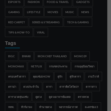
ESPORTS
FASHION
FOOD & TRAVEL
GADGETS
GAMING
LIFESTYLE
MOVIES
MUSIC
NEWS
RED CARPET
SERIES & STREAMING
TECH & GAMING
TIPS & HOW-TO
VIRAL
Tags
BIGC
BNK48
IRON CHEF THAILAND
MONO29
MONOMAX
NETFLIX
กรมชลประทาน
กรมอุตุนิยมวิทยา
ครอบครัวดารา
คุยแซ่บSHOW
คู่รัก
คู่รักดารา
งานวิวาห์
ดราม่า
ดวงประจำวัน
ดารา
ดาราติดโควิด19
ดาราสาว
ดาราอวดหุ่นแซ่บ
ดูดวง
ดูดวงอาจารย์มงคล
ตรวจหวย
ททท.
ทัวร์มาลง
ทำนายดวง
พยากรณ์อากาศ
ละครช่อง 3