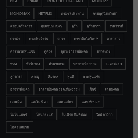
BIGC
BNK48
IRON CHEF THAILAND
MONO29
MONOMAX
NETFLIX
กรมชลประทาน
กรมอุตุนิยมวิทยา
ครอบครัวดารา
คุยแซ่บSHOW
คู่รัก
คู่รักดารา
งานวิวาห์
ดราม่า
ดวงประจำวัน
ดารา
ดาราติดโควิด19
ดาราสาว
ดาราอวดหุ่นแซ่บ
ดูดวง
ดูดวงอาจารย์มงคล
ตรวจหวย
ททท.
ทัวร์มาลง
ทำนายดวง
พยากรณ์อากาศ
ละครช่อง 3
ลูกดารา
สายมู
สีมงคล
หุ่นดี
อวดหุ่นแซ่บ
อาจารย์มงคล
อาจารย์มงคล รอดเที่ยงธรรม
เซ็กซี่
เลขมงคล
เลขเด็ด
แตงโม นิดา
แพท ณปภา
แอฟ ทักษอร
โมโนแมกซ์
โหนกระแส
ใบเฟิร์น พิมพ์ชนก
ใหม่ ดาวิกา
ไอคอนสยาม