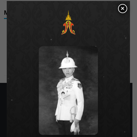
×
Meta
Log in
Entries feed
Comments feed
WordPress.org