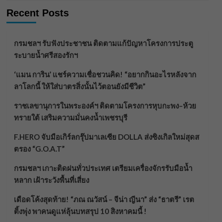
Recent Posts
กรมชลฯ รับฟังประชาชน ติดตามแก้ปัญหาโครงการประตู
ระบายน้ำศรีสองรักฯ
‘แมน การิน’ แชร์ความเชื่อชวนคิด! “อยากกินอะไรหลังจาก
ลาโลกนี้ ให้ใส่บาตรสิ่งนั้นไว้ตอนยังมีชีวิต”
ราชเลขานุการในพระองค์ฯ ติดตามโครงการหุบกะพง–ห้วย
ทรายใต้ เสริมความมั่นคงน้ำเพชรบุรี
F.HERO จับมือเกิร์ลกรุ๊ปมาเลเซีย DOLLA ส่งซิงเกิลใหม่สุดส
ตรอง “G.O.A.T”
กรมชลฯ เกาะติดฝนทั่วประเทศ เตรียมเครื่องจักรรับมือน้ำ
หลาก เฝ้าระวังพื้นที่เสี่ยง
เดือดโค้งสุดท้าย! “ภณ ณวัสน์ – จีน่า ญีนา” ส่ง “ธาตรี” เรต
ติ้งพุ่ง พาคนดูแห่ลุ้นบทสรุป 10 สิงหาคมนี้ !