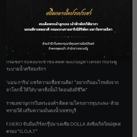
SIAMRATH VARIETY
THE BEST ENTERTAINMENT
Recent Posts
กรมชลฯ รับฟังประชาชน ติดตามแก้ปัญหาโครงการประตู
ระบายน้ำศรีสองรักฯ
‘แมน การิน’ แชร์ความเชื่อชวนคิด! “อยากกินอะไรหลังจาก
ลาโลกนี้ ให้ใส่บาตรสิ่งนั้นไว้ตอนยังมีชีวิต”
ราชเลขานุการในพระองค์ฯ ติดตามโครงการหุบกะพง–ห้วย
ทรายใต้ เสริมความมั่นคงน้ำเพชรบุรี
F.HERO จับมือเกิร์ลกรุ๊ปมาเลเซีย DOLLA ส่งซิงเกิลใหม่สุดส
ตรอง “G.O.A.T”