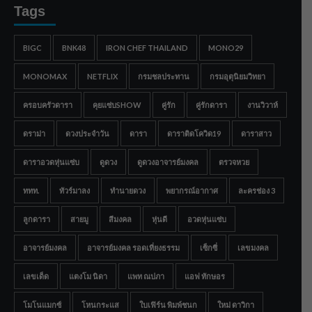
Tags
BIGC
BNK48
IRON CHEF THAILAND
MONO29
MONOMAX
NETFLIX
กรมชลประทาน
กรมอุตุนิยมวิทยา
ครอบครัวดารา
คุยแซ่บSHOW
คู่รัก
คู่รักดารา
งานวิวาห์
ดราม่า
ดวงประจำวัน
ดารา
ดาราติดโควิด19
ดาราสาว
ดาราอวดหุ่นแซ่บ
ดูดวง
ดูดวงอาจารย์มงคล
ตรวจหวย
ททท.
ทัวร์มาลง
ทำนายดวง
พยากรณ์อากาศ
ละครช่อง 3
ลูกดารา
สายมู
สีมงคล
หุ่นดี
อวดหุ่นแซ่บ
อาจารย์มงคล
อาจารย์มงคล รอดเที่ยงธรรม
เซ็กซี่
เลขมงคล
เลขเด็ด
แตงโม นิดา
แพท ณปภา
แอฟ ทักษอร
โมโนแมกซ์
โหนกระแส
ใบเฟิร์น พิมพ์ชนก
ใหม่ ดาวิกา