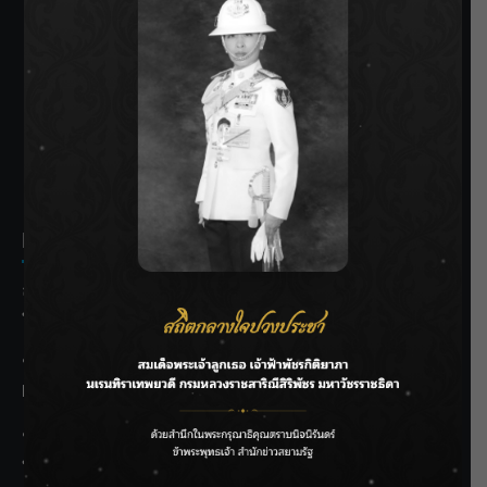
SIAMRATH VARIETY
THE BEST ENTERTAINMENT
Recent Posts
ลุยไม่หยุด!! กรมชลฯ เร่งเคลียร์ผักตบชวา-ติดตั้งเครื่องสูบน้ำ
ทั่วไทย
“BILLKIN” สร้างความภาคภูมิใจ คว้ารางวัลใหญ่ Weibo
Malaysia พร้อมโชว์สุดประทับใจ
“สุริยะ” สั่งกรมชลฯ เฝ้าระวังน้ำ 24 ชม. รับมือฝนสิงหาคม
บริหารเชิงรุกลดเสี่ยงน้ำท่วม