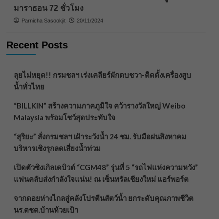
มาราธอน 72 ชั่วโมง
Parnicha Sasookjit
20/11/2024
Recent Posts
ลุยไม่หยุด!! กรมชลฯ เร่งเคลียร์ผักตบชวา-ติดตั้งเครื่องสูบ
น้ำทั่วไทย
“BILLKIN” สร้างความภาคภูมิใจ คว้ารางวัลใหญ่ Weibo
Malaysia พร้อมโชว์สุดประทับใจ
“สุริยะ” สั่งกรมชลฯ เฝ้าระวังน้ำ 24 ชม. รับมือฝนสิงหาคม
บริหารเชิงรุกลดเสี่ยงน้ำท่วม
เปิดตัวซิงเกิลเดบิวต์ “CGM48” รุ่นที่ 5 “รถไฟแห่งความหวัง”
แฟนคลับส่งกำลังใจแน่น! ณ เซ็นทรัลเชียงใหม่ แอร์พอร์ต
จากดอยห่างไกลสู่คลังโปรตีนสัตว์น้ำ ยกระดับคุณภาพชีวิต
นร.ตชด.บ้านห้วยเป้า