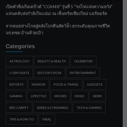
เปิดตัวซิงเกิลเดบิวต์ “CGM48” รุ่นที่ 5 “รถไฟแห่งความหวัง”
แฟนคลับส่งกำลังใจแน่น! ณ เซ็นทรัลเชียงใหม่ แอร์พอร์ต
จากดอยห่างไกลสู่คลังโปรตีนสัตว์น้ำ ยกระดับคุณภาพชีวิต
นร.ตชด.บ้านห้วยเป้า
Categories
ASTROLOGY
BEAUTY & HEALTH
CELEBRITIES
CORPORATE
EDITOR'S PICKS
ENTERTAINMENT
ESPORTS
FASHION
FOOD & TRAVEL
GADGETS
GAMING
LIFESTYLE
MOVIES
MUSIC
NEWS
RED CARPET
SERIES & STREAMING
TECH & GAMING
TIPS & HOW-TO
VIRAL