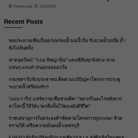
Bentleyyapa
21/01/2025
Recent Posts
ชลประทานเชียงใหม่เร่งพร่องน้ำแม่น้ำปิง รับมวลน้ำเหนือ ย้ำ
ยังไม่ล้นตลิ่ง
ฟาดลุคใหม่! “แบม พิชญานิน” แดนซ์สับทุกจังหวะ ชวน
แฟนๆ แกะท่า #นอกจอนอกใจ
กรมชลฯ รับฟังประชาชน ติดตามแก้ปัญหาโครงการประตู
ระบายน้ำศรีสองรักฯ
‘แมน การิน’ แชร์ความเชื่อชวนคิด! “อยากกินอะไรหลังจาก
ลาโลกนี้ ให้ใส่บาตรสิ่งนั้นไว้ตอนยังมีชีวิต”
ราชเลขานุการในพระองค์ฯ ติดตามโครงการหุบกะพง–ห้วย
ทรายใต้ เสริมความมั่นคงน้ำเพชรบุรี
F.HERO จับมือเกิร์ลกรุ๊ปมาเลเซีย DOLLA ส่งซิงเกิลใหม่สุดส