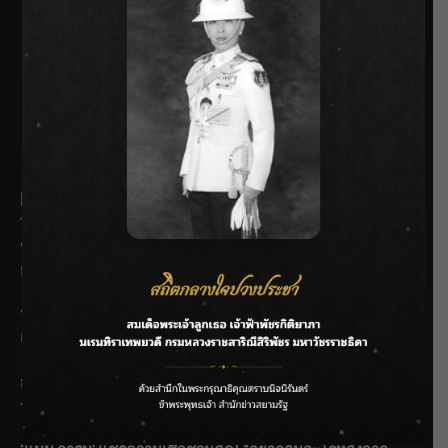
SIAMRATH VARIETY
THE BEST ENTERTAINMENT
Recent Posts
ชลประทานเชียงใหม่เร่งพร่องน้ำแม่น้ำปิง รับมวลน้ำเหนือ ย้ำ
ยังไม่ล้นตลิ่ง
ฟาดลุคใหม่! “แบม พิชญานิน” แดนซ์สับทุกจังหวะ ชวนแฟนๆ
แกะท่า #นอกจอนอกใจ
กรมชลฯ รับฟังประชาชน ติดตามแก้ปัญหาโครงการประตู
ระบายน้ำศรีสองรักฯ