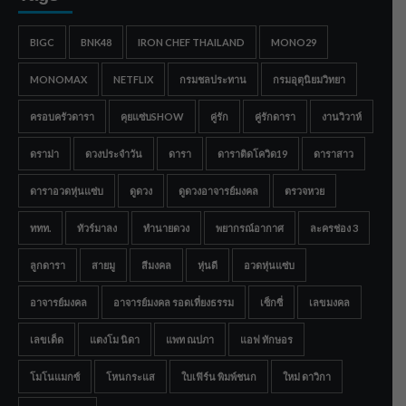
BIGC
BNK48
IRON CHEF THAILAND
MONO29
MONOMAX
NETFLIX
กรมชลประทาน
กรมอุตุนิยมวิทยา
ครอบครัวดารา
คุยแซ่บSHOW
คู่รัก
คู่รักดารา
งานวิวาห์
ดราม่า
ดวงประจำวัน
ดารา
ดาราติดโควิด19
ดาราสาว
ดาราอวดหุ่นแซ่บ
ดูดวง
ดูดวงอาจารย์มงคล
ตรวจหวย
ททท.
ทัวร์มาลง
ทำนายดวง
พยากรณ์อากาศ
ละครช่อง 3
ลูกดารา
สายมู
สีมงคล
หุ่นดี
อวดหุ่นแซ่บ
อาจารย์มงคล
อาจารย์มงคล รอดเที่ยงธรรม
เซ็กซี่
เลขมงคล
เลขเด็ด
แตงโม นิดา
แพท ณปภา
แอฟ ทักษอร
โมโนแมกซ์
โหนกระแส
ใบเฟิร์น พิมพ์ชนก
ใหม่ ดาวิกา