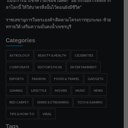
‘แมน การิน’ แชร์ความเชื่อชวนคิด! “อยากกินอะไรหลังจาก
ลาโลกนี้ ให้ใส่บาตรสิ่งนั้นไว้ตอนยังมีชีวิต”
ราชเลขานุการในพระองค์ฯ ติดตามโครงการหุบกะพง–ห้วย
ทรายใต้ เสริมความมั่นคงน้ำเพชรบุรี
Categories
ASTROLOGY
BEAUTY & HEALTH
CELEBRITIES
CORPORATE
EDITOR'S PICKS
ENTERTAINMENT
ESPORTS
FASHION
FOOD & TRAVEL
GADGETS
GAMING
LIFESTYLE
MOVIES
MUSIC
NEWS
RED CARPET
SERIES & STREAMING
TECH & GAMING
TIPS & HOW-TO
VIRAL
Tags