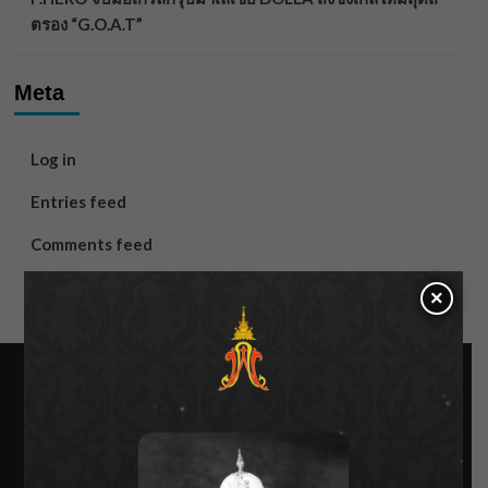
ตรอง “G.O.A.T”
Meta
Log in
Entries feed
Comments feed
WordPress.org
×