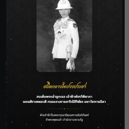
SIAMRATH VARIETY
THE BEST ENTERTAINMENT
Recent Posts
กรมประมงฟื้น “บ้านธารทอง” จากป่าเสื่อมโทรม สู่แหล่ง
โปรตีนยั่งยืนตามพระราชดำริ
“MARQUISE (มาร์คีส์) บุกตลาดโกลบอลต่อเนื่อง ส่งซิงเกิลที่
สอง “IRONIC” เปลี่ยนความเจ็บให้กลายเป็นการเอาคืน”
ชลประทานเชียงใหม่เร่งพร่องน้ำแม่น้ำปิง รับมวลน้ำเหนือ ย้ำ
ยังไม่ล้นตลิ่ง