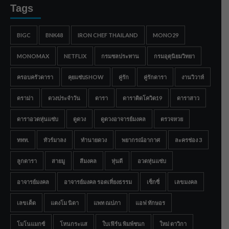
Tags
BIGC
BNK48
IRON CHEF THAILAND
MONO29
MONOMAX
NETFLIX
กรมชลประทาน
กรมอุตุนิยมวิทยา
ครอบครัวดารา
คุยแซ่บSHOW
คู่รัก
คู่รักดารา
งานวิวาห์
ดราม่า
ดวงประจำวัน
ดารา
ดาราติดโควิด19
ดาราสาว
ดาราอวดหุ่นแซ่บ
ดูดวง
ดูดวงอาจารย์มงคล
ตรวจหวย
ททท.
ทัวร์มาลง
ทำนายดวง
พยากรณ์อากาศ
ละครช่อง 3
ลูกดารา
สายมู
สีมงคล
หุ่นดี
อวดหุ่นแซ่บ
อาจารย์มงคล
อาจารย์มงคล รอดเที่ยงธรรม
เซ็กซี่
เลขมงคล
เลขเด็ด
แตงโม นิดา
แพท ณปภา
แอฟ ทักษอร
โมโนแมกซ์
โหนกระแส
ใบเฟิร์น พิมพ์ชนก
ใหม่ ดาวิกา