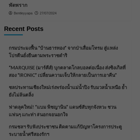
พัดพราก
Bentleyyapa
27/07/2024
Recent Posts
กรมประมงฟื้น “บ้านธารทอง” จากป่าเสื่อมโทรม สู่แหล่ง
โปรตีนยั่งยืนตามพระราชดำริ
“MARQUISE (มาร์คีส์) บุกตลาดโกลบอลต่อเนื่อง ส่งซิงเกิลที่
สอง “IRONIC” เปลี่ยนความเจ็บให้กลายเป็นการเอาคืน”
ชลประทานเชียงใหม่เร่งพร่องน้ำแม่น้ำปิง รับมวลน้ำเหนือ ย้ำ
ยังไม่ล้นตลิ่ง
ฟาดลุคใหม่! “แบม พิชญานิน” แดนซ์สับทุกจังหวะ ชวน
แฟนๆ แกะท่า #นอกจอนอกใจ
กรมชลฯ รับฟังประชาชน ติดตามแก้ปัญหาโครงการประตู
ระบายน้ำศรีสองรักฯ