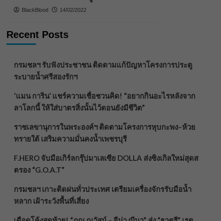
BlackBlood
14/02/2022
Recent Posts
กรมชลฯ รับฟังประชาชน ติดตามแก้ปัญหาโครงการประตู
ระบายน้ำศรีสองรักฯ
‘แมน การิน’ แชร์ความเชื่อชวนคิด! “อยากกินอะไรหลังจาก
ลาโลกนี้ ให้ใส่บาตรสิ่งนั้นไว้ตอนยังมีชีวิต”
ราชเลขานุการในพระองค์ฯ ติดตามโครงการหุบกะพง–ห้วย
ทรายใต้ เสริมความมั่นคงน้ำเพชรบุรี
F.HERO จับมือเกิร์ลกรุ๊ปมาเลเซีย DOLLA ส่งซิงเกิลใหม่สุดส
ตรอง “G.O.A.T”
กรมชลฯ เกาะติดฝนทั่วประเทศ เตรียมเครื่องจักรรับมือน้ำ
หลาก เฝ้าระวังพื้นที่เสี่ยง
เดือดโค้งสุดท้าย! “ภณ ณวัสน์ – จีน่า ญีนา” ส่ง “ธาตรี” เรต