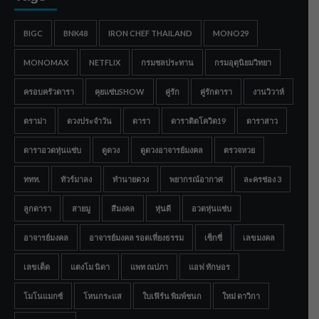
BIGC
BNK48
IRON CHEF THAILAND
MONO29
MONOMAX
NETFLIX
กรมชลประทาน
กรมอุตุนิยมวิทยา
ครอบครัวดารา
คุยแซ่บSHOW
คู่รัก
คู่รักดารา
งานวิวาห์
ดราม่า
ดวงประจำวัน
ดารา
ดาราติดโควิด19
ดาราสาว
ดาราอวดหุ่นแซ่บ
ดูดวง
ดูดวงอาจารย์มงคล
ตรวจหวย
ททท.
ทัวร์มาลง
ทำนายดวง
พยากรณ์อากาศ
ละครช่อง 3
ลูกดารา
สายมู
สีมงคล
หุ่นดี
อวดหุ่นแซ่บ
อาจารย์มงคล
อาจารย์มงคล รอดเที่ยงธรรม
เซ็กซี่
เลขมงคล
เลขเด็ด
แตงโม นิดา
แพท ณปภา
แอฟ ทักษอร
โมโนแมกซ์
โหนกระแส
ใบเฟิร์น พิมพ์ชนก
ใหม่ ดาวิกา