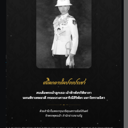
SIAMRATH VARIETY
THE BEST ENTERTAINMENT
Recent Posts
กรมชลฯ รับฟังประชาชน ติดตามแก้ปัญหาโครงการประตู
ระบายน้ำศรีสองรักฯ
‘แมน การิน’ แชร์ความเชื่อชวนคิด! “อยากกินอะไรหลังจาก
ลาโลกนี้ ให้ใส่บาตรสิ่งนั้นไว้ตอนยังมีชีวิต”
ราชเลขานุการในพระองค์ฯ ติดตามโครงการหุบกะพง–ห้วย
ทรายใต้ เสริมความมั่นคงน้ำเพชรบุรี