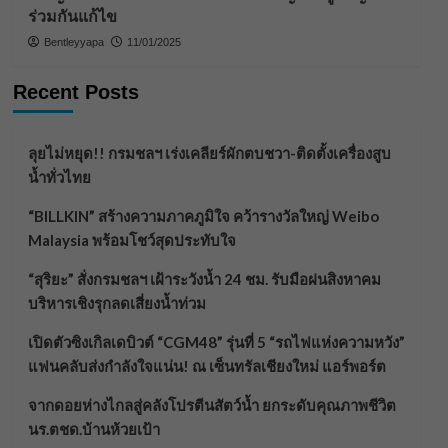
ร่วมกันแก้ไข
Bentleyyapa
11/01/2025
Recent Posts
ลุยไม่หยุด!! กรมชลฯ เร่งเคลียร์ผักตบชวา-ติดตั้งเครื่องสูบ
น้ำทั่วไทย
“BILLKIN” สร้างความภาคภูมิใจ คว้ารางวัลใหญ่ Weibo
Malaysia พร้อมโชว์สุดประทับใจ
“สุริยะ” สั่งกรมชลฯ เฝ้าระวังน้ำ 24 ชม. รับมือฝนสิงหาคม
บริหารเชิงรุกลดเสี่ยงน้ำท่วม
เปิดตัวซิงเกิลเดบิวต์ “CGM48” รุ่นที่ 5 “รถไฟแห่งความหวัง”
แฟนคลับส่งกำลังใจแน่น! ณ เซ็นทรัลเชียงใหม่ แอร์พอร์ต
จากดอยห่างไกลสู่คลังโปรตีนสัตว์น้ำ ยกระดับคุณภาพชีวิต
นร.ตชด.บ้านห้วยเป้า