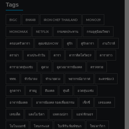
Tags
BIGC
BNK48
IRON CHEF THAILAND
MONO29
MONOMAX
NETFLIX
กรมชลประทาน
กรมอุตุนิยมวิทยา
ครอบครัวดารา
คุยแซ่บSHOW
คู่รัก
คู่รักดารา
งานวิวาห์
ดราม่า
ดวงประจำวัน
ดารา
ดาราติดโควิด19
ดาราสาว
ดาราอวดหุ่นแซ่บ
ดูดวง
ดูดวงอาจารย์มงคล
ตรวจหวย
ททท.
ทัวร์มาลง
ทำนายดวง
พยากรณ์อากาศ
ละครช่อง 3
ลูกดารา
สายมู
สีมงคล
หุ่นดี
อวดหุ่นแซ่บ
อาจารย์มงคล
อาจารย์มงคล รอดเที่ยงธรรม
เซ็กซี่
เลขมงคล
เลขเด็ด
แตงโม นิดา
แพท ณปภา
แอฟ ทักษอร
โมโนแมกซ์
โหนกระแส
ใบเฟิร์น พิมพ์ชนก
ใหม่ ดาวิกา