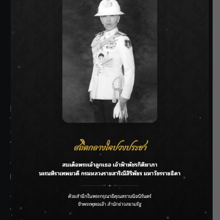
SIAMRATH VARIETY
THE BEST ENTERTAINMENT
Recent Posts
ลุยไม่หยุด!! กรมชลฯ เร่งเคลียร์ผักตบชวา-ติดตั้งเครื่องสูบน้ำ
ทั่วไทย
“BILLKIN” สร้างความภาคภูมิใจ คว้ารางวัลใหญ่ Weibo
Malaysia พร้อมโชว์สุดประทับใจ
“สุริยะ” สั่งกรมชลฯ เฝ้าระวังน้ำ 24 ชม. รับมือฝนสิงหาคม
บริหารเชิงรุกลดเสี่ยงน้ำท่วม