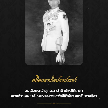
Recent Posts
Ca
กรมชลฯ รับฟังประชาชน ติดตามแก้ปัญหาโครงการประตู
A
ระบายน้ำศรีสองรักฯ
C
‘แมน การิน’ แชร์ความเชื่อชวนคิด! “อยากกินอะไรหลังจาก
E
ลาโลกนี้ ให้ใส่บาตรสิ่งนั้นไว้ตอนยังมีชีวิต”
G
ราชเลขานุการในพระองค์ฯ ติดตามโครงการหุบกะพง–ห้วย
ทรายใต้ เสริมความมั่นคงน้ำเพชรบุรี
R
F.HERO จับมือเกิร์ลกรุ๊ปมาเลเซีย DOLLA ส่งซิงเกิลใหม่สุดส
T
ตรอง “G.O.A.T”