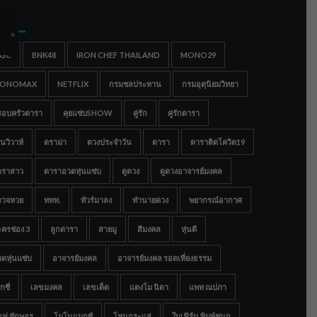
gs
IGC
BNK48
IRON CHEF THAILAND
MONO29
ONOMAX
NETFLIX
กรมชลประทาน
กรมอุตุนิยมวิทยา
รอบครัวดารา
คุยแซ่บSHOW
คู่รัก
คู่รักดารา
นวิวาห์
ดราม่า
ดวงประจำวัน
ดารา
ดาราติดโควิด19
าราสาว
ดาราอวดหุ่นแซ่บ
ดูดวง
ดูดวงอาจารย์มงคล
รวจหวย
ททท.
ทัวร์มาลง
ทำนายดวง
พยากรณ์อากาศ
ครช่อง 3
ลูกดารา
สายมู
สีมงคล
หุ่นดี
ดหุ่นแซ่บ
อาจารย์มงคล
อาจารย์มงคล รอดเที่ยงธรรม
กซี่
เลขมงคล
เลขเด็ด
แตงโม นิดา
แพท ณปภา
อฟ ทักษอร
โมโนแมกซ์
โหนกระแส
ใบเฟิร์น พิมพ์ชนก