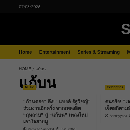
Skip
07/08/2026
to
content
S
Home
Entertainment
Series & Streaming
M
HOME
แก้บน
แก้บน
Music
Celebrities
“ก้านตอง” ดึง! “แบงค์ รัฐวิชญ์”
คนจริง! “เ
ร่วมงานอีกครั้ง จากเพลงฮิต
เจ็ตสกีตาม
“กุหลาบ” สู่ “แก้บน” เพลงใหม่
Bentleyyapa
เอาใจสายมู
Parnicha Sasookjit
05/10/2025