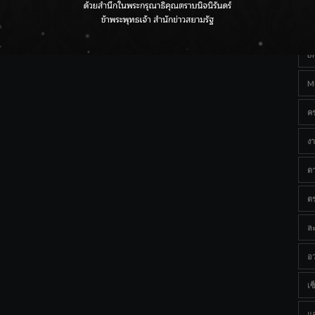
Ta
กรมชลฯ เกาะติดฝนทั่วประเทศ เตรียมเครื่องจักรรับมือน้ำ
หลาก เฝ้าระวังพื้นที่เสี่ยง
B
M
ค
งา
ด
ต
ละ
อว
เซ็
แ