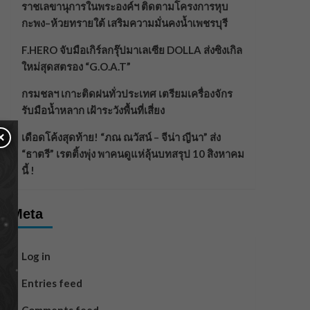
ราชเลขานุการในพระองค์ฯ ติดตามโครงการหุบ
กะพง–ห้วยทรายใต้ เสริมความมั่นคงน้ำเพชรบุรี
F.HERO จับมือเกิร์ลกรุ๊ปมาเลเซีย DOLLA ส่งซิงเกิล
ใหม่สุดสตรอง “G.O.A.T”
กรมชลฯ เกาะติดฝนทั่วประเทศ เตรียมเครื่องจักร
รับมือน้ำหลาก เฝ้าระวังพื้นที่เสี่ยง
×
เดือดโค้งสุดท้าย! “ภณ ณวัสน์ – จีน่า ญีนา” ส่ง
“ธาตรี” เรตติ้งพุ่ง พาคนดูแห่ลุ้นบทสรุป 10 สิงหาคม
นี้ !
Meta
Log in
Entries feed