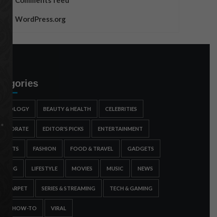
Comments feed
WordPress.org
tegories
STROLOGY
BEAUTY & HEALTH
CELEBRITIES
ORPORATE
EDITOR'S PICKS
ENTERTAINMENT
SPORTS
FASHION
FOOD & TRAVEL
GADGETS
AMING
LIFESTYLE
MOVIES
MUSIC
NEWS
ED CARPET
SERIES & STREAMING
TECH & GAMING
IPS & HOW-TO
VIRAL