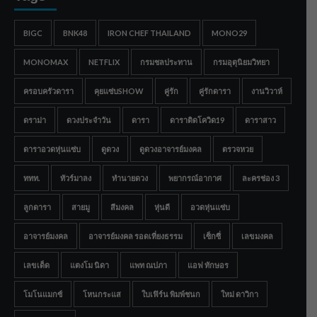
BIGC
BNK48
IRON CHEF THAILAND
MONO29
MONOMAX
NETFLIX
กรมชลประทาน
กรมอุตุนิยมวิทยา
ครอบครัวดารา
คุยแซ่บSHOW
คู่รัก
คู่รักดารา
งานวิวาห์
ดราม่า
ดวงประจำวัน
ดารา
ดาราติดโควิด19
ดาราสาว
ดาราอวดหุ่นแซ่บ
ดูดวง
ดูดวงอาจารย์มงคล
ตรวจหวย
ททท.
ทัวร์มาลง
ทำนายดวง
พยากรณ์อากาศ
ละครช่อง 3
ลูกดารา
สายมู
สีมงคล
หุ่นดี
อวดหุ่นแซ่บ
อาจารย์มงคล
อาจารย์มงคล รอดเที่ยงธรรม
เซ็กซี่
เลขมงคล
เลขเด็ด
แตงโม นิดา
แพท ณปภา
แอฟ ทักษอร
โมโนแมกซ์
โหนกระแส
ใบเฟิร์น พิมพ์ชนก
ใหม่ ดาวิกา