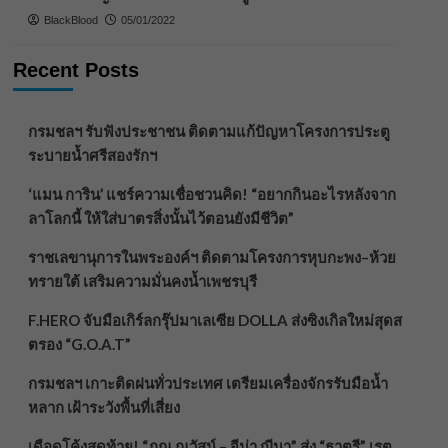
BlackBlood
05/01/2022
Recent Posts
กรมชลฯ รับฟังประชาชน ติดตามแก้ปัญหาโครงการประตู
ระบายน้ำศรีสองรักฯ
‘แมน การิน’ แชร์ความเชื่อชวนคิด! “อยากกินอะไรหลังจาก
ลาโลกนี้ ให้ใส่บาตรสิ่งนั้นไว้ตอนยังมีชีวิต”
ราชเลขานุการในพระองค์ฯ ติดตามโครงการหุบกะพง–ห้วย
ทรายใต้ เสริมความมั่นคงน้ำเพชรบุรี
F.HERO จับมือเกิร์ลกรุ๊ปมาเลเซีย DOLLA ส่งซิงเกิลใหม่สุดส
ตรอง “G.O.A.T”
กรมชลฯ เกาะติดฝนทั่วประเทศ เตรียมเครื่องจักรรับมือน้ำ
หลาก เฝ้าระวังพื้นที่เสี่ยง
เดือดโค้งสุดท้าย! “ภณ ณวัสน์ – จีน่า ญีนา” ส่ง “ธาตรี” เรต