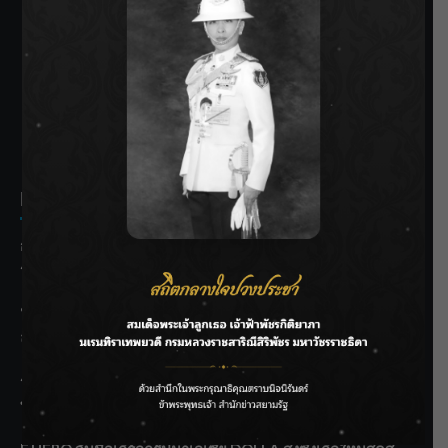
SIAMRATH VARIETY
THE BEST ENTERTAINMENT
Recent Posts
กรมชลฯ รับฟังประชาชน ติดตามแก้ปัญหาโครงการประตู
ระบายน้ำศรีสองรักฯ
‘แมน การิน’ แชร์ความเชื่อชวนคิด! “อยากกินอะไรหลังจาก
ลาโลกนี้ ให้ใส่บาตรสิ่งนั้นไว้ตอนยังมีชีวิต”
ราชเลขานุการในพระองค์ฯ ติดตามโครงการหุบกะพง–ห้วย
ทรายใต้ เสริมความมั่นคงน้ำเพชรบุรี