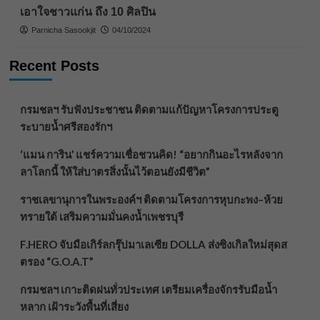
เอาใจชาวแก่น ถึง 10 ศิลปิน
Parnicha Sasookjit
04/10/2024
Recent Posts
กรมชลฯ รับฟังประชาชน ติดตามแก้ปัญหาโครงการประตู
ระบายน้ำศรีสองรักฯ
‘แมน การิน’ แชร์ความเชื่อชวนคิด! “อยากกินอะไรหลังจาก
ลาโลกนี้ ให้ใส่บาตรสิ่งนั้นไว้ตอนยังมีชีวิต”
ราชเลขานุการในพระองค์ฯ ติดตามโครงการหุบกะพง–ห้วย
ทรายใต้ เสริมความมั่นคงน้ำเพชรบุรี
F.HERO จับมือเกิร์ลกรุ๊ปมาเลเซีย DOLLA ส่งซิงเกิลใหม่สุดส
ตรอง “G.O.A.T”
กรมชลฯ เกาะติดฝนทั่วประเทศ เตรียมเครื่องจักรรับมือน้ำ
หลาก เฝ้าระวังพื้นที่เสี่ยง