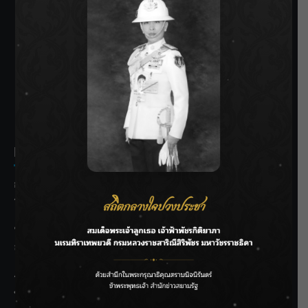
SIAMRATH VARIETY
THE BEST ENTERTAINMENT
Recent Posts
กรมชลฯ รับฟังประชาชน ติดตามแก้ปัญหาโครงการประตู
ระบายน้ำศรีสองรักฯ
‘แมน การิน’ แชร์ความเชื่อชวนคิด! “อยากกินอะไรหลังจาก
ลาโลกนี้ ให้ใส่บาตรสิ่งนั้นไว้ตอนยังมีชีวิต”
ราชเลขานุการในพระองค์ฯ ติดตามโครงการหุบกะพง–ห้วย
ทรายใต้ เสริมความมั่นคงน้ำเพชรบุรี