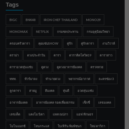
Tags
BIGC
BNK48
IRON CHEF THAILAND
MONO29
MONOMAX
NETFLIX
กรมชลประทาน
กรมอุตุนิยมวิทยา
ครอบครัวดารา
คุยแซ่บSHOW
คู่รัก
คู่รักดารา
งานวิวาห์
ดราม่า
ดวงประจำวัน
ดารา
ดาราติดโควิด19
ดาราสาว
ดาราอวดหุ่นแซ่บ
ดูดวง
ดูดวงอาจารย์มงคล
ตรวจหวย
ททท.
ทัวร์มาลง
ทำนายดวง
พยากรณ์อากาศ
ละครช่อง 3
ลูกดารา
สายมู
สีมงคล
หุ่นดี
อวดหุ่นแซ่บ
อาจารย์มงคล
อาจารย์มงคล รอดเที่ยงธรรม
เซ็กซี่
เลขมงคล
เลขเด็ด
แตงโม นิดา
แพท ณปภา
แอฟ ทักษอร
โมโนแมกซ์
โหนกระแส
ใบเฟิร์น พิมพ์ชนก
ใหม่ ดาวิกา