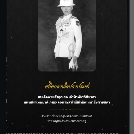
SIAMRATH VARIETY
THE BEST ENTERTAINMENT
Recent Posts
ลุยไม่หยุด!! กรมชลฯ เร่งเคลียร์ผักตบชวา-ติดตั้งเครื่องสูบน้ำ
ทั่วไทย
“BILLKIN” สร้างความภาคภูมิใจ คว้ารางวัลใหญ่ Weibo
Malaysia พร้อมโชว์สุดประทับใจ
“สุริยะ” สั่งกรมชลฯ เฝ้าระวังน้ำ 24 ชม. รับมือฝนสิงหาคม
บริหารเชิงรุกลดเสี่ยงน้ำท่วม