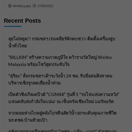
Bentleyyapa
27/05/2022
Recent Posts
ลุยไม่หยุด!! กรมชลฯ เร่งเคลียร์ผักตบชวา-ติดตั้งเครื่องสูบ
น้ำทั่วไทย
“BILLKIN” สร้างความภาคภูมิใจ คว้ารางวัลใหญ่ Weibo
Malaysia พร้อมโชว์สุดประทับใจ
“สุริยะ” สั่งกรมชลฯ เฝ้าระวังน้ำ 24 ชม. รับมือฝนสิงหาคม
บริหารเชิงรุกลดเสี่ยงน้ำท่วม
เปิดตัวซิงเกิลเดบิวต์ “CGM48” รุ่นที่ 5 “รถไฟแห่งความหวัง”
แฟนคลับส่งกำลังใจแน่น! ณ เซ็นทรัลเชียงใหม่ แอร์พอร์ต
จากดอยห่างไกลสู่คลังโปรตีนสัตว์น้ำ ยกระดับคุณภาพชีวิต
นร.ตชด.บ้านห้วยเป้า
อลังการกลางเมืองดอกบัว! “เพชร – แอ้ม – แบม” ร่วมขบวน