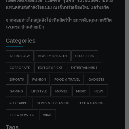
เปิดตัวซิงเกิลเดบิวต์ “CGM48” รุ่นที่ 5 “รถไฟแห่งความหวัง”
แฟนคลับส่งกำลังใจแน่น! ณ เซ็นทรัลเชียงใหม่ แอร์พอร์ต
จากดอยห่างไกลสู่คลังโปรตีนสัตว์น้ำ ยกระดับคุณภาพชีวิต
นร.ตชด.บ้านห้วยเป้า
Categories
ASTROLOGY
BEAUTY & HEALTH
CELEBRITIES
CORPORATE
EDITOR'S PICKS
ENTERTAINMENT
ESPORTS
FASHION
FOOD & TRAVEL
GADGETS
GAMING
LIFESTYLE
MOVIES
MUSIC
NEWS
RED CARPET
SERIES & STREAMING
TECH & GAMING
TIPS & HOW-TO
VIRAL
Tags