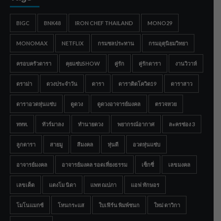
BIGC
BNK48
IRON CHEF THAILAND
MONO29
MONOMAX
NETFLIX
กรมชลประทาน
กรมอุตุนิยมวิทยา
ครอบครัวดารา
คุยแซ่บSHOW
คู่รัก
คู่รักดารา
งานวิวาห์
ดราม่า
ดวงประจำวัน
ดารา
ดาราติดโควิด19
ดาราสาว
ดาราอวดหุ่นแซ่บ
ดูดวง
ดูดวงอาจารย์มงคล
ตรวจหวย
ททท.
ทัวร์มาลง
ทำนายดวง
พยากรณ์อากาศ
ละครช่อง 3
ลูกดารา
สายมู
สีมงคล
หุ่นดี
อวดหุ่นแซ่บ
อาจารย์มงคล
อาจารย์มงคล รอดเที่ยงธรรม
เซ็กซี่
เลขมงคล
เลขเด็ด
แตงโม นิดา
แพท ณปภา
แอฟ ทักษอร
โมโนแมกซ์
โหนกระแส
ใบเฟิร์น พิมพ์ชนก
ใหม่ ดาวิกา