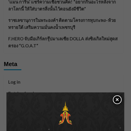
‘แมน การิน’ แชร์ความเชื่อชวนคิด! “อยากกินอะไรหลังจาก
ลาโลกนี้ ให้ใส่บาตรสิ่งนั้นไว้ตอนยังมีชีวิต”
ราชเลขานุการในพระองค์ฯ ติดตามโครงการหุบกะพง–ห้วย
ทรายใต้ เสริมความมั่นคงน้ำเพชรบุรี
F.HERO จับมือเกิร์ลกรุ๊ปมาเลเซีย DOLLA ส่งซิงเกิลใหม่สุดส
ตรอง “G.O.A.T”
Meta
Log in
Entries feed
×
Comments feed
WordPress.org