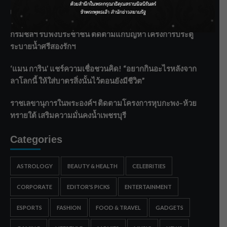
แกะท่า #นอกจอนอกใจ
กรมชลฯ รับฟังประชาชน ติดตามแก้ปัญหาโครงการประตู
ระบายน้ำศรีสองรักฯ
‘แมน การิน’ แชร์ความเชื่อชวนคิด! “อยากกินอะไรหลังจาก
ลาโลกนี้ ให้ใส่บาตรสิ่งนั้นไว้ตอนยังมีชีวิต”
ราชเลขานุการในพระองค์ฯ ติดตามโครงการหุบกะพง–ห้วย
ทรายใต้ เสริมความมั่นคงน้ำเพชรบุรี
Categories
ASTROLOGY
BEAUTY & HEALTH
CELEBRITIES
CORPORATE
EDITOR'S PICKS
ENTERTAINMENT
ESPORTS
FASHION
FOOD & TRAVEL
GADGETS