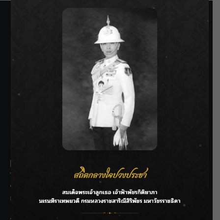
SIAMRATH VARIETY
THE BEST ENTERTAINMENT
Recent Posts
ชลประทานเชียงใหม่เร่งพร่องน้ำแม่น้ำปิง รับมวลน้ำเหนือ ย้ำ
ยังไม่ล้นตลิ่ง
ฟาดลุคใหม่! “แบม พิชญานิน” แดนซ์สับทุกจังหวะ ชวนแฟนๆ