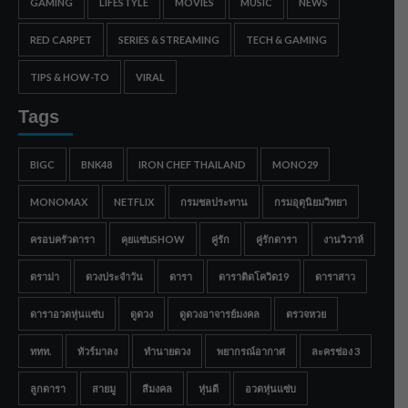
GAMING
LIFESTYLE
MOVIES
MUSIC
NEWS
RED CARPET
SERIES & STREAMING
TECH & GAMING
TIPS & HOW-TO
VIRAL
Tags
BIGC
BNK48
IRON CHEF THAILAND
MONO29
MONOMAX
NETFLIX
กรมชลประทาน
กรมอุตุนิยมวิทยา
ครอบครัวดารา
คุยแซ่บSHOW
คู่รัก
คู่รักดารา
งานวิวาห์
ดราม่า
ดวงประจำวัน
ดารา
ดาราติดโควิด19
ดาราสาว
ดาราอวดหุ่นแซ่บ
ดูดวง
ดูดวงอาจารย์มงคล
ตรวจหวย
ททท.
ทัวร์มาลง
ทำนายดวง
พยากรณ์อากาศ
ละครช่อง 3
ลูกดารา
สายมู
สีมงคล
หุ่นดี
อวดหุ่นแซ่บ