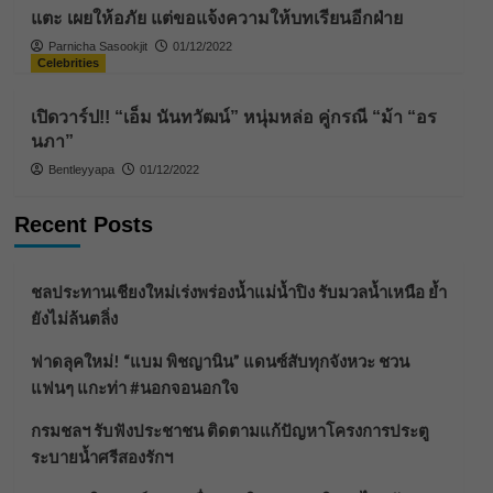
แตะ เผยให้อภัย แต่ขอแจ้งความให้บทเรียนอีกฝ่าย
Parnicha Sasookjit
01/12/2022
Celebrities
เปิดวาร์ป!! “เอ็ม นันทวัฒน์” หนุ่มหล่อ คู่กรณี “ม้า “อร
นภา”
Bentleyyapa
01/12/2022
Recent Posts
ชลประทานเชียงใหม่เร่งพร่องน้ำแม่น้ำปิง รับมวลน้ำเหนือ ย้ำ
ยังไม่ล้นตลิ่ง
ฟาดลุคใหม่! “แบม พิชญานิน” แดนซ์สับทุกจังหวะ ชวน
แฟนๆ แกะท่า #นอกจอนอกใจ
กรมชลฯ รับฟังประชาชน ติดตามแก้ปัญหาโครงการประตู
ระบายน้ำศรีสองรักฯ