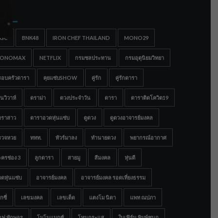
gs
IGC
BNK48
IRON CHEF THAILAND
MONO29
ONOMAX
NETFLIX
กรมชลประทาน
กรมอุตุนิยมวิทยา
รอบครัวดารา
คุยแซ่บSHOW
คู่รัก
คู่รักดารา
นวิวาห์
ดราม่า
ดวงประจำวัน
ดารา
ดาราติดโควิด19
าราสาว
ดาราอวดหุ่นแซ่บ
ดูดวง
ดูดวงอาจารย์มงคล
รวจหวย
ททท.
ทัวร์มาลง
ทำนายดวง
พยากรณ์อากาศ
ครช่อง 3
ลูกดารา
สายมู
สีมงคล
หุ่นดี
ดหุ่นแซ่บ
อาจารย์มงคล
อาจารย์มงคล รอดเที่ยงธรรม
กซี่
เลขมงคล
เลขเด็ด
แตงโม นิดา
แพท ณปภา
อฟ ทักษอร
โมโนแมกซ์
โหนกระแส
ใบเฟิร์น พิมพ์ชนก