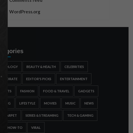
Comments feed
WordPress.org
tegories
STROLOGY
BEAUTY & HEALTH
CELEBRITIES
ORPORATE
EDITOR'S PICKS
ENTERTAINMENT
SPORTS
FASHION
FOOD & TRAVEL
GADGETS
AMING
LIFESTYLE
MOVIES
MUSIC
NEWS
ED CARPET
SERIES & STREAMING
TECH & GAMING
IPS & HOW-TO
VIRAL