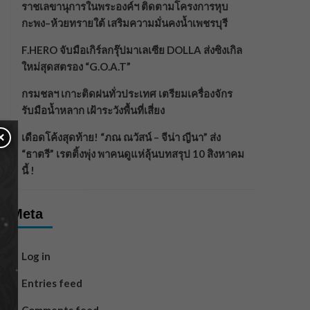
ราชเลขานุการในพระองค์ฯ ติดตามโครงการหุบ
กะพง–ห้วยทรายใต้ เสริมความมั่นคงน้ำเพชรบุรี
F.HERO จับมือเกิร์ลกรุ๊ปมาเลเซีย DOLLA ส่งซิงเกิล
ใหม่สุดสตรอง “G.O.A.T”
กรมชลฯ เกาะติดฝนทั่วประเทศ เตรียมเครื่องจักร
รับมือน้ำหลาก เฝ้าระวังพื้นที่เสี่ยง
×
เดือดโค้งสุดท้าย! “ภณ ณวัสน์ – จีน่า ญีนา” ส่ง
“ธาตรี” เรตติ้งพุ่ง พาคนดูแห่ลุ้นบทสรุป 10 สิงหาคม
นี้ !
Meta
Log in
Entries feed