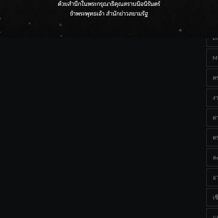
Ta
กรมชลฯ เกาะติดฝนทั่วประเทศ เตรียมเครื่องจักรรับมือน้ำ
หลาก เฝ้าระวังพื้นที่เสี่ยง
B
M
ค
งา
ด
ต
ละ
อว
เซ็
แ