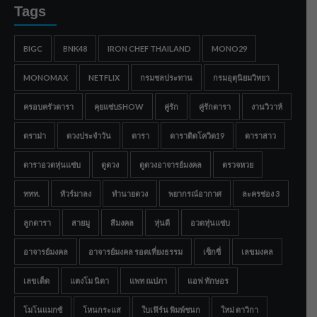
Tags
BIGC
BNK48
IRON CHEF THAILAND
MONO29
MONOMAX
NETFLIX
กรมชลประทาน
กรมอุตุนิยมวิทยา
ครอบครัวดารา
คุยแซ่บSHOW
คู่รัก
คู่รักดารา
งานวิวาห์
ดราม่า
ดวงประจำวัน
ดารา
ดาราติดโควิด19
ดาราสาว
ดาราอวดหุ่นแซ่บ
ดูดวง
ดูดวงอาจารย์มงคล
ตรวจหวย
ททท.
ทัวร์มาลง
ทำนายดวง
พยากรณ์อากาศ
ละครช่อง 3
ลูกดารา
สายมู
สีมงคล
หุ่นดี
อวดหุ่นแซ่บ
อาจารย์มงคล
อาจารย์มงคล รอดเที่ยงธรรม
เซ็กซี่
เลขมงคล
เลขเด็ด
แตงโม นิดา
แพท ณปภา
แอฟ ทักษอร
โมโนแมกซ์
โหนกระแส
ใบเฟิร์น พิมพ์ชนก
ใหม่ ดาวิกา