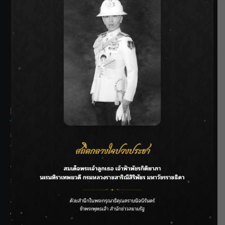
SIAMRATH VARIETY
THE BEST ENTERTAINMENT
Recent Posts
กรมชลฯ รับฟังประชาชน ติดตามแก้ปัญหาโครงการประตู
ระบายน้ำศรีสองรักฯ
‘แมน การิน’ แชร์ความเชื่อชวนคิด! “อยากกินอะไรหลังจาก
ลาโลกนี้ ให้ใส่บาตรสิ่งนั้นไว้ตอนยังมีชีวิต”
ราชเลขานุการในพระองค์ฯ ติดตามโครงการหุบกะพง–ห้วย
ทรายใต้ เสริมความมั่นคงน้ำเพชรบุรี