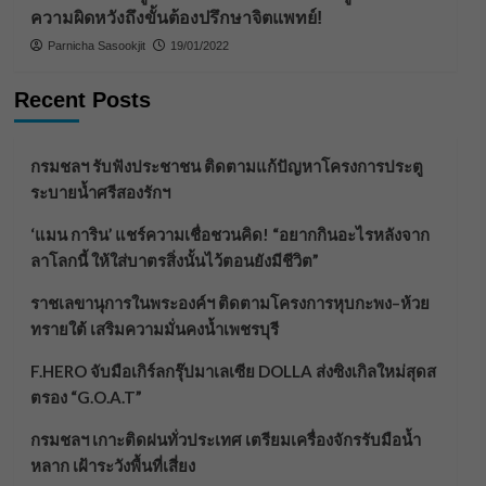
ความผิดหวังถึงขั้นต้องปรึกษาจิตแพทย์!
Parnicha Sasookjit
19/01/2022
Recent Posts
กรมชลฯ รับฟังประชาชน ติดตามแก้ปัญหาโครงการประตู
ระบายน้ำศรีสองรักฯ
‘แมน การิน’ แชร์ความเชื่อชวนคิด! “อยากกินอะไรหลังจาก
ลาโลกนี้ ให้ใส่บาตรสิ่งนั้นไว้ตอนยังมีชีวิต”
ราชเลขานุการในพระองค์ฯ ติดตามโครงการหุบกะพง–ห้วย
ทรายใต้ เสริมความมั่นคงน้ำเพชรบุรี
F.HERO จับมือเกิร์ลกรุ๊ปมาเลเซีย DOLLA ส่งซิงเกิลใหม่สุดส
ตรอง “G.O.A.T”
กรมชลฯ เกาะติดฝนทั่วประเทศ เตรียมเครื่องจักรรับมือน้ำ
หลาก เฝ้าระวังพื้นที่เสี่ยง