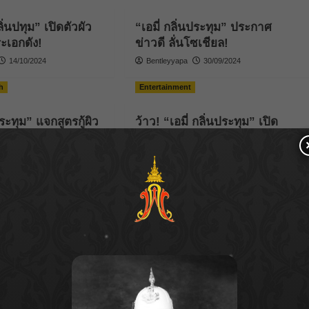
กลิ่นปทุม” เปิดตัวผัว
“เอมี่ กลิ่นประทุม” ประกาศ
ระเอกดัง!
ข่าวดี ลั่นโซเชียล!
14/10/2024
Bentleyyapa
30/09/2024
h
Entertainment
ประทุม” แจกสูตรกู้ผิว
ว้าว! “เอมี่ กลิ่นประทุม” เปิด
ร์ตี้หนัก!
โหมดแซ่บ นุ่งทูพีซสีเขียวแสบตา
14/03/2024
Bentleyyapa
06/02/2024
osts
2
Next