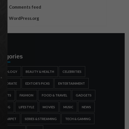
Comments feed
WordPress.org
tegories
STROLOGY
BEAUTY & HEALTH
CELEBRITIES
ORPORATE
EDITOR'S PICKS
ENTERTAINMENT
SPORTS
FASHION
FOOD & TRAVEL
GADGETS
AMING
LIFESTYLE
MOVIES
MUSIC
NEWS
ED CARPET
SERIES & STREAMING
TECH & GAMING