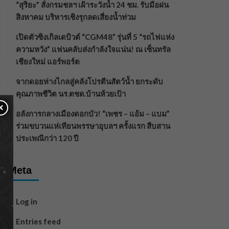
“สุริยะ” สั่งกรมชลฯ เฝ้าระวังน้ำ 24 ชม. รับมือฝน
สิงหาคม บริหารเชิงรุกลดเสี่ยงน้ำท่วม
เปิดตัวซิงเกิลเดบิวต์ “CGM48” รุ่นที่ 5 “รถไฟแห่ง
ความหวัง” แฟนคลับส่งกำลังใจแน่น! ณ เซ็นทรัล
เชียงใหม่ แอร์พอร์ต
จากดอยห่างไกลสู่คลังโปรตีนสัตว์น้ำ ยกระดับ
คุณภาพชีวิต นร.ตชด.บ้านห้วยเป้า
×
อลังการกลางเมืองดอกบัว! “เพชร – แอ้ม – แบม”
ร่วมขบวนแห่เทียนพรรษาอุบลฯ ครั้งแรก สืบสาน
ประเพณีกว่า 120 ปี
Meta
Log in
Entries feed