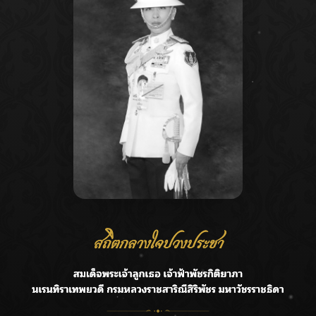
agination
Recent Posts
Ca
ลุยไม่หยุด!! กรมชลฯ เร่งเคลียร์ผักตบชวา-ติดตั้งเครื่องสูบน้ำ
A
ทั่วไทย
C
“BILLKIN” สร้างความภาคภูมิใจ คว้ารางวัลใหญ่ Weibo
E
Malaysia พร้อมโชว์สุดประทับใจ
G
“สุริยะ” สั่งกรมชลฯ เฝ้าระวังน้ำ 24 ชม. รับมือฝนสิงหาคม
บริหารเชิงรุกลดเสี่ยงน้ำท่วม
R
เปิดตัวซิงเกิลเดบิวต์ “CGM48” รุ่นที่ 5 “รถไฟแห่งความหวัง”