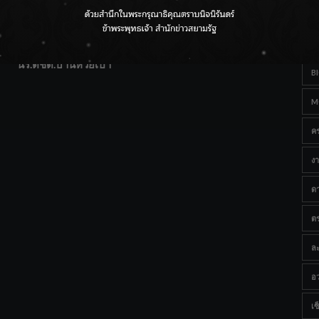
T
แฟนคลับส่งกำลังใจแน่น! ณ เซ็นทรัลเชียงใหม่ แอร์พอร์ต
Ta
จากดอยห่างไกลสู่คลังโปรตีนสัตว์น้ำ ยกระดับคุณภาพชีวิต
นร.ตชด.บ้านห้วยเป้า
B
M
ค
งา
ด
ต
ละ
อว
เซ็