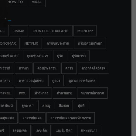
IPS & HOW-TO
VIRAL
gs
IGC
BNK48
IRON CHEF THAILAND
MONO29
ONOMAX
NETFLIX
กรมชลประทาน
กรมอุตุนิยมวิทยา
รอบครัวดารา
คุยแซ่บSHOW
คู่รัก
คู่รักดารา
นวิวาห์
ดราม่า
ดวงประจำวัน
ดารา
ดาราติดโควิด19
าราสาว
ดาราอวดหุ่นแซ่บ
ดูดวง
ดูดวงอาจารย์มงคล
รวจหวย
ททท.
ทัวร์มาลง
ทำนายดวง
พยากรณ์อากาศ
ครช่อง 3
ลูกดารา
สายมู
สีมงคล
หุ่นดี
ดหุ่นแซ่บ
อาจารย์มงคล
อาจารย์มงคล รอดเที่ยงธรรม
กซี่
เลขมงคล
เลขเด็ด
แตงโม นิดา
แพท ณปภา