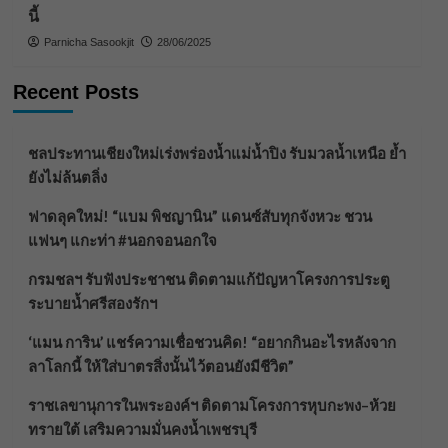
นี้
Parnicha Sasookjit
28/06/2025
Recent Posts
ชลประทานเชียงใหม่เร่งพร่องน้ำแม่น้ำปิง รับมวลน้ำเหนือ ย้ำ
ยังไม่ล้นตลิ่ง
ฟาดลุคใหม่! “แบม พิชญานิน” แดนซ์สับทุกจังหวะ ชวน
แฟนๆ แกะท่า #นอกจอนอกใจ
กรมชลฯ รับฟังประชาชน ติดตามแก้ปัญหาโครงการประตู
ระบายน้ำศรีสองรักฯ
‘แมน การิน’ แชร์ความเชื่อชวนคิด! “อยากกินอะไรหลังจาก
ลาโลกนี้ ให้ใส่บาตรสิ่งนั้นไว้ตอนยังมีชีวิต”
ราชเลขานุการในพระองค์ฯ ติดตามโครงการหุบกะพง–ห้วย
ทรายใต้ เสริมความมั่นคงน้ำเพชรบุรี