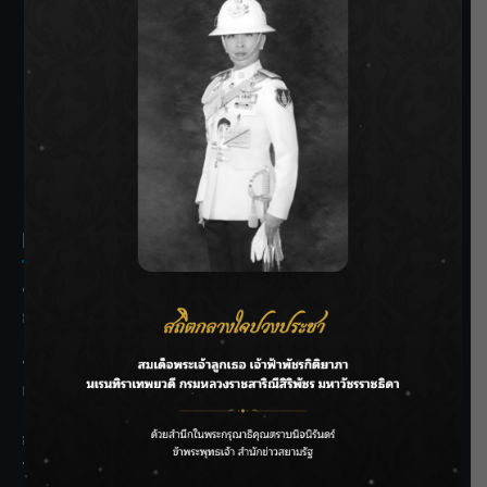
SIAMRATH VARIETY
THE BEST ENTERTAINMENT
Recent Posts
ชลประทานเชียงใหม่เร่งพร่องน้ำแม่น้ำปิง รับมวลน้ำเหนือ ย้ำ
ยังไม่ล้นตลิ่ง
ฟาดลุคใหม่! “แบม พิชญานิน” แดนซ์สับทุกจังหวะ ชวนแฟนๆ
แกะท่า #นอกจอนอกใจ
กรมชลฯ รับฟังประชาชน ติดตามแก้ปัญหาโครงการประตู
ระบายน้ำศรีสองรักฯ