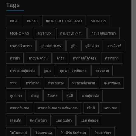
Tags
BIGC
BNK48
IRON CHEF THAILAND
MONO29
MONOMAX
NETFLIX
กรมชลประทาน
กรมอุตุนิยมวิทยา
ครอบครัวดารา
คุยแซ่บSHOW
คู่รัก
คู่รักดารา
งานวิวาห์
ดราม่า
ดวงประจำวัน
ดารา
ดาราติดโควิด19
ดาราสาว
ดาราอวดหุ่นแซ่บ
ดูดวง
ดูดวงอาจารย์มงคล
ตรวจหวย
ททท.
ทัวร์มาลง
ทำนายดวง
พยากรณ์อากาศ
ละครช่อง 3
ลูกดารา
สายมู
สีมงคล
หุ่นดี
อวดหุ่นแซ่บ
อาจารย์มงคล
อาจารย์มงคล รอดเที่ยงธรรม
เซ็กซี่
เลขมงคล
เลขเด็ด
แตงโม นิดา
แพท ณปภา
แอฟ ทักษอร
โมโนแมกซ์
โหนกระแส
ใบเฟิร์น พิมพ์ชนก
ใหม่ ดาวิกา