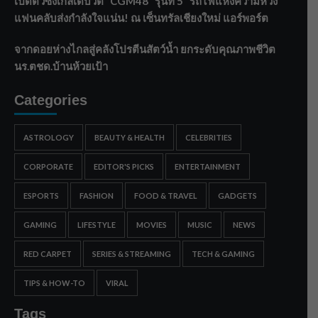
เปิดตัวซิงเกิลเดบิวต์ “CGM48” รุ่นที่ 5 “รถไฟแห่งความหวัง”
แฟนคลับส่งกำลังใจแน่น! ณ เซ็นทรัลเชียงใหม่ แอร์พอร์ต
จากดอยห่างไกลสู่คลังโปรตีนสัตว์น้ำ ยกระดับคุณภาพชีวิต
นร.ตชด.บ้านห้วยเป้า
Categories
ASTROLOGY
BEAUTY & HEALTH
CELEBRITIES
CORPORATE
EDITOR'S PICKS
ENTERTAINMENT
ESPORTS
FASHION
FOOD & TRAVEL
GADGETS
GAMING
LIFESTYLE
MOVIES
MUSIC
NEWS
RED CARPET
SERIES & STREAMING
TECH & GAMING
TIPS & HOW-TO
VIRAL
Tags