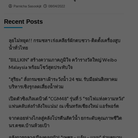
Parnicha Sasookjit
08/04/2022
Recent Posts
ลุยไม่หยุด!! กรมชลฯ เร่งเคลียร์ผักตบชวา-ติดตั้งเครื่องสูบ
น้ำทั่วไทย
“BILLKIN” สร้างความภาคภูมิใจ คว้ารางวัลใหญ่ Weibo
Malaysia พร้อมโชว์สุดประทับใจ
“สุริยะ” สั่งกรมชลฯ เฝ้าระวังน้ำ 24 ชม. รับมือฝนสิงหาคม
บริหารเชิงรุกลดเสี่ยงน้ำท่วม
เปิดตัวซิงเกิลเดบิวต์ “CGM48” รุ่นที่ 5 “รถไฟแห่งความหวัง”
แฟนคลับส่งกำลังใจแน่น! ณ เซ็นทรัลเชียงใหม่ แอร์พอร์ต
จากดอยห่างไกลสู่คลังโปรตีนสัตว์น้ำ ยกระดับคุณภาพชีวิต
นร.ตชด.บ้านห้วยเป้า
อลังการกลางเมืองดอกบัว! “เพชร – แอ้ม – แบม” ร่วมขบวน