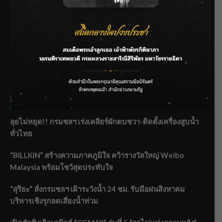
SIAMRATH VARIETY
THE BEST ENTERTAINMENT
Recent Posts
ลุยไม่หยุด!! กรมชลฯ เร่งเคลียร์ผักตบชวา-ติดตั้งเครื่องสูบน้ำ
ทั่วไทย
“BILLKIN” สร้างความภาคภูมิใจ คว้ารางวัลใหญ่ Weibo
Malaysia พร้อมโชว์สุดประทับใจ
“สุริยะ” สั่งกรมชลฯ เฝ้าระวังน้ำ 24 ชม. รับมือฝนสิงหาคม
บริหารเชิงรุกลดเสี่ยงน้ำท่วม