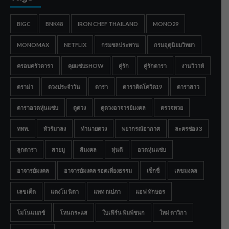
BIGC
BNK48
IRON CHEF THAILAND
MONO29
MONOMAX
NETFLIX
กรมชลประทาน
กรมอุตุนิยมวิทยา
ครอบครัวดารา
คุยแซ่บSHOW
คู่รัก
คู่รักดารา
งานวิวาห์
ดราม่า
ดวงประจำวัน
ดารา
ดาราติดโควิด19
ดาราสาว
ดาราอวดหุ่นแซ่บ
ดูดวง
ดูดวงอาจารย์มงคล
ตรวจหวย
ททท.
ทัวร์มาลง
ทำนายดวง
พยากรณ์อากาศ
ละครช่อง 3
ลูกดารา
สายมู
สีมงคล
หุ่นดี
อวดหุ่นแซ่บ
อาจารย์มงคล
อาจารย์มงคล รอดเที่ยงธรรม
เซ็กซี่
เลขมงคล
เลขเด็ด
แตงโม นิดา
แพท ณปภา
แอฟ ทักษอร
โมโนแมกซ์
โหนกระแส
ใบเฟิร์น พิมพ์ชนก
ใหม่ ดาวิกา